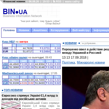
Фінансові новини
|
06.08.26
|
19:53
|
RSS
|
мапа сайту
"Інші ролі зайняті, тому будьте собою"
Оскар Вайльд
Головна
Новини
Аналітика
Котирування
Веб-майстру
Інформація
Курс НБУ
на
завтра
НОВИНИ
за
курс
uah
%
USD
1
44,7626
0,0731
0,16
Порошенко ввел в действие ре
EUR
1
51,6717
0,0464
0,09
между Украиной и Россией
13:13 17.09.2018
|
Курс обміну валют
на
сьогодні
, 09:43
куп.
uah
%
прод.
uah
%
Політика
,
Міжнародні новини
USD
44,4840
0,06
0,13
44,9364
0,01
0,03
EUR
51,3060
0,15
0,29
51,9148
0,06
0,12
Міжбанківський ринок
на
сьогодні
, 17:05
куп.
uah
%
прод.
uah
%
USD
44,7000
0,00
0,00
44,7400
0,01
0,02
EUR
51,6106
0,01
0,02
51,6433
0,01
0,02
ТОП-НОВИНИ
Євросоюз спрямує Україні €1,4 млрд із
доходів від російських активів
Європейський Союз спрямує
Україні 1,4 млрд євро за
рахунок доходів від