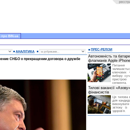
реєстр
 про BIN.ua
ПРЕС-РЕЛІЗИ
АНАЛІТИКА
Автономність та батар
шение СНБО о прекращении договора о дружбе
флагманів Apple iPhone
Питання
залишає
ключових 
вибору суч
пристрою
сегмента.
Тилові вакансії «Азову
фінансистів
Ця тилова в
для кандида
виконувати 
звʼязку із
здоровʼя.