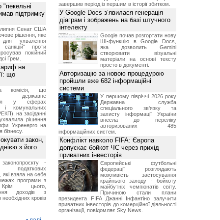
завершив період із першим в історії збитком.
 "пекельні
У Google Docs з’явилася генерація
римав підтримку
діаграм і зображень на базі штучного
інтелекту
9 липня Сенат США
чове рішення, яке
Google почав розгортати нову
 для ухвалення
ШІ-функцію в Google Docs,
х санкцій" проти
яка дозволить Gemini
просував покійний
створювати візуальні
дсі Грем.
матеріали на основі тексту
просто в документі.
тариф на
Авторизацію за новою процедурою
ї: що
пройшли вже 682 інформаційні
системи
на комісія, що
ює державне
У першому півріччі 2026 року
ання у сферах
Державна служба
и і комунальних
спеціального зв'язку та
ЕКП), на засіданні
захисту інформації України
 ухвалила рішення
внесла до переліку
ифи Укренерго на
авторизованих 485
я бізнесу.
інформаційних систем.
окувати закон,
Конфлікт навколо FIFA: Європа
днією з його
допускає бойкот ЧС через прихід
приватних інвесторів
 законопроєкту -
Європейські футбольні
 податкових
федерації розглядають
, які взяла на себе
можливість застосування
межах програми з
крайнього заходу - бойкоту
рім цього,
майбутніх чемпіонатів світу.
ання доходів з
Причиною стали плани
 необхідних кроків
президента FIFA Джанні Інфантіно залучити
приватних інвесторів до комерційної діяльності
організації, повідомляє Sky News.