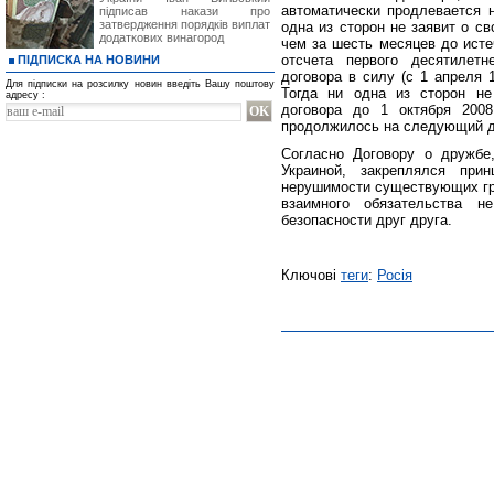
автоматически продлевается 
підписав накази про
затвердження порядків виплат
одна из сторон не заявит о с
додаткових винагород
чем за шесть месяцев до исте
отсчета первого десятилет
ПІДПИСКА НА НОВИНИ
договора в силу (с 1 апреля 
Для підписки на розсилку новин введіть Вашу поштову
Тогда ни одна из сторон не
адресу :
договора до 1 октября 2008
продолжилось на следующий д
Согласно Договору о дружбе
Украиной, закреплялся прин
нерушимости существующих гра
взаимного обязательства 
безопасности друг друга.
Ключові
теги
:
Росія