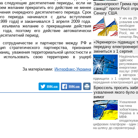
на следующие десятилетние периоды, если ни
Законопроєкт Грема про
воем желании прекратить его действие не менее
санкції" проти Росії от
чения очередного десятилетнего периода. Срок
Сенату США
него периода начинался с даты вступления
У ніч на 2
1999 года) и заканчивался 1 апреля 2009 года.
ухвалив клю
 изъявила желание о прекращении действия
необхідне
"пекельни
 года, поэтому его действие автоматически
Росії, які 
есятилетний период.
сенатор Лін
«Укренерго» підвищує 
, сотрудничестве и партнерстве между РФ и
передачу електроенергі
цип стратегического партнерства, признания
зміниться з 1 серпня
ниц, уважения территориальной целостности и
не использовать свою территорию в ущерб
Національ
здійсн
регулюв
енергетик
За матеріалами:
Интерфакс-Украина
послуг (НКР
у вівторок
підвищити з 1 серпня тар
передання електроенергії дл
Брюссель просить забл
ухвалення якого було о
вимог
Ухвалення
частина
зобов'язань
Україна в 
МВФ. К
оподаткув
цифрових платформ - один з
на шляху до євроінтеграції.