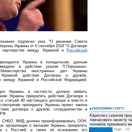
рошенко подписал указ "О решении Совета
бороны Украины от 6 сентября 2018 "О Договоре
и партнерстве между Украиной и
Российской
резидента Украины в понедельник, данным
ведено в действие указом П.Порошенко,
Министерства иностранных дел Украины
 Украиной действия Договора о дружбе,
ве между Украиной и Российской Федерацией,
.
дел Украины, в частности, должно заявить
нии Украины прекратить действие Договора о
о статьей 40 настоящего договора и внести в
ссмотрение президенту Украины проект закона
ПОПУЛЯРНІ СТАТТІ
твия договора о дружбе, сотрудничестве и
 РФ.
Євросоюз схвалив про
тимчасового захисту т
ию СНБО, МИД должен проинформировать ООН,
чоловіків призовного ві
е организации о желании Украины прекратить
Рада ЄС
бе с Россией, а также об основаниях его