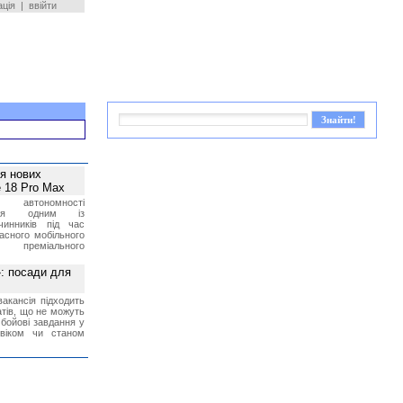
ація
|
ввійти
ея нових
 18 Pro Max
 автономності
ться одним із
чинників під час
асного мобільного
 преміального
»: посади для
акансія підходить
тів, що не можуть
бойові завдання у
 віком чи станом