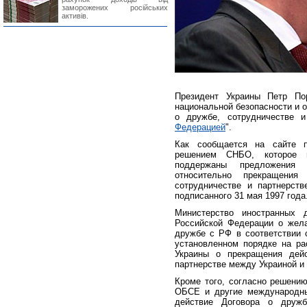
заморожених російських
активів.
Президент Украины Петр По
национальной безопасности и о
о дружбе, сотрудничестве 
Федерацией
".
Как сообщается на сайте п
решением СНБО, которое в
поддержаны предложения 
относительно прекращения
сотрудничестве и партнерст
подписанного 31 мая 1997 года
Министерство иностранных 
Российской Федерации о жела
дружбе с РФ в соответствии с
установленном порядке на ра
Украины о прекращения дейс
партнерстве между Украиной и
Кроме того, согласно решен
ОБСЕ и другие международны
действие Договора о друж