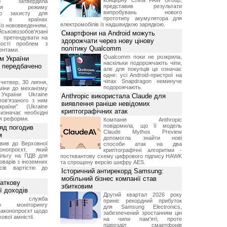
концерну China FAW Group,
ою затвердила
представив результати
ення режиму
випробувань нового
го захисту для
прототипу акумулятора для
ів в країнах
електромобілів із надшвидкою зарядкою.
із нововведенням,
овозобов'язані
Смартфони на Android можуть
ь претендувати на
здорожчати через нову цінову
ності проблем з
політику Qualcomm
ентами.
Qualcomm поки не розкрила,
м України
наскільки подорожчають чіпи,
 передбачено
але для покупців це означає
одне: усі Android-пристрої на
чіпах Snapdragon неминуче
четвер, 30 липня,
подорожчають.
міни до механізму
 України Ukraine
Anthropic використала Claude для
 пов'язаного з ним
виявлення раніше невідомих
раїни" (Ukraine
криптографічних атак
изначає необхідні
я реформи.
Компанія Anthropic
повідомила, що її модель
ряд погодив
Claude Mythos Preview
м
допомогла знайти нові
вив до Верховної
способи атак на два
нопроєкт, який
криптографічні алгоритми -
ільгу на ПДВ для
постквантову схему цифрового підпису HAWK
оварів з іноземних
та спрощену версію шифру AES.
йсів вартістю до
Історичний антирекорд Samsung:
мобільний бізнес компанії став
аткову
збитковим
ї доходів
Другий квартал 2026 року
вна служба
приніс рекордний прибуток
го моніторингу
для Samsung Electronics,
законопроєкт щодо
забезпечений зростанням цін
ової амністії.
на чипи пам'яті, проте
підрозділ смартфонів