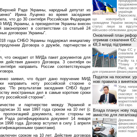
процедур
продовж
тимчасово
 Верхней Раде Украины, народный депутат из
українц
шенко" Ирина Луценко во время заседания
Євросоюзу, 
ила, что до 30 сентября Российская Федерация
що новоприбулі військ
громадяни України зможут
й МИД Украины, а президентом Украины внесен
статус лише за відсут
 законопроект в соответствии со статьей 24
військово-обліковими докум
ных договорах Украины".
Оновлений план рефор
отримав схвалення ЄС:
2018 года СНБО Украины поддержал инициативу
€8,3 млрд підтримки
продлении Договора о дружбе, партнерстве и
.
Рада ЄС у 
схвалила з
л, что ожидает от МИДа пакет документов для
підтримки
Facility та
я действия данного Договора. 3 сентября он
"Плану Ук
ентября направить России соответствующее
Plan), що в
говора.
для отримання фінансуванн
Податок на посилки: у
нко заявил, что будет дано поручение МИД
нові правила з винятко
ки направить ноту российской стороне о
Уряд напра
ора: "По результатам заседания СНБО будет
Ради зако
ству иностранных дел в самые короткие сроки
скасовує п
ту российской стороне".
імпортних т
маркетпле
ничестве и партнерстве между Украиной и
150 євро.
дписан 31 мая 1997 года сроком на 10 лет (с
Влада планує нову под
 пролонгацией документа, если стороны не
амністію для легалізаці
ная Рада ратифицировала документ 14 января
Держа
ря 1998 года. Договор вступил в силу 1 апреля
фінансово
ратификационными грамотами).
розробляє 
нової податк
 заключен сроком на 10 лет. Действие договора