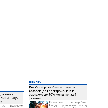
БІЗНЕС
Китайські розробники створили
батарею для електромобілів із
довження
зарядкою до 70% менш ніж за 4
а зміни щодо
хвилини
ку
Китайський автовиробник
Hongqi, преміальний бренд
 за письмовою