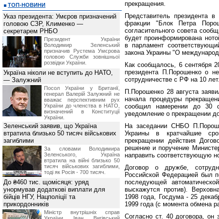
прекращения.
ТОП-НОВИНИ
Представитель президента в
Указ президента: Умєров призначений
фракции "Блок Петра Поро
головою СЗР, Клименко —
согласительного совета сообщ
секретарем РНБО
будет проинформирована ното
Президент України
в парламент соответствующий
Володимир Зеленський
призначив Pустема Умєрова
закона Украины "О международ
головою Служби зовнішньої
розвідки України.
Как сообщалось, 6 сентября 
президента П.Порошенко о не
Україна ніколи не вступить до НАТО,
сотрудничестве с РФ на 10 лет
— Залужний
Посол України у Британії,
П.Порошенко 28 августа заяви
генерал Валерій Залужний не
начала процедуры прекращени
вважає перспективним рух
України до членства в НАТО,
сообщил намерении до 30 с
визначений в Конституції
уведомление о прекращении до
України.
Зеленський заявив, що Україна
На заседании СНБО П.Пороше
втратила близько 50 тисяч військових
Украины в кратчайшие сро
загиблими
прекращении действия Догов
решение и поручение Министер
За словами Володимира
Зеленського, Україна
направить соответствующую но
втратила на війні близько 50
тисяч військових загиблими,
Договор о дружбе, сотруд
тоді як Росія - 700 тисяч.
Российской Федерацией был по
До ₴460 тис. щомісяця: уряд
последующей автоматической
унормував додаткові виплати для
выскажутся против). Верхов
бійців НГУ, Нацполіції та
1998 года, Госдума - 25 декаб
прикордонників
1999 года (с момента обмена 
Міністр внутрішніх справ
Согласно ст. 40 договора, он
України Іван Вигівський