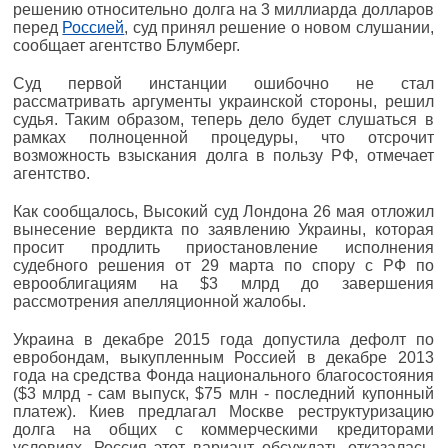
решению относительно долга на 3 миллиарда долларов
перед
Россией
, суд принял решение о новом слушании,
сообщает агентство Блумберг.
Суд первой инстанции ошибочно не стал
рассматривать аргументы украинской стороны, решил
судья. Таким образом, теперь дело будет слушаться в
рамках полноценной процедуры, что отсрочит
возможность взыскания долга в пользу РФ, отмечает
агентство.
Как сообщалось, Высокий суд Лондона 26 мая отложил
вынесение вердикта по заявлению Украины, которая
просит продлить приостановление исполнения
судебного решения от 29 марта по спору с РФ по
еврооблигациям на $3 млрд до завершения
рассмотрения апелляционной жалобы.
Украина в декабре 2015 года допустила дефолт по
евробондам, выкупленным Россией в декабре 2013
года на средства Фонда национального благосостояния
($3 млрд - сам выпуск, $75 млн - последний купонный
платеж). Киев предлагал Москве реструктуризацию
долга на общих с коммерческими кредиторами
условиях. Россия этот вариант обсуждать отказалась,