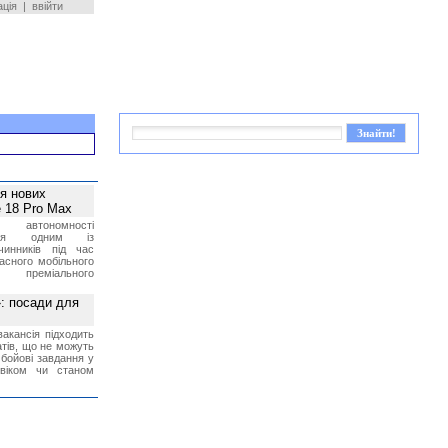
ація
|
ввійти
ея нових
 18 Pro Max
 автономності
ться одним із
чинників під час
асного мобільного
 преміального
»: посади для
акансія підходить
тів, що не можуть
бойові завдання у
 віком чи станом