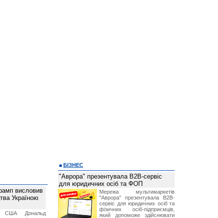
БІЗНЕС
"Аврора" презентувала B2B-сервіс
для юридичних осіб та ФОП
рамп висловив
Мережа мультимаркетів
тва Україною
"Аврора" презентувала B2B-
сервіс для юридичних осіб та
фізичних осіб-підприємців,
т США Дональд
який допоможе здійснювати