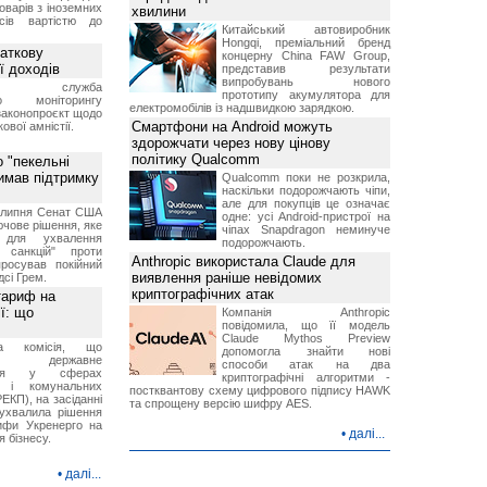
оварів з іноземних
хвилини
йсів вартістю до
Китайський автовиробник
Hongqi, преміальний бренд
аткову
концерну China FAW Group,
ї доходів
представив результати
випробувань нового
вна служба
прототипу акумулятора для
го моніторингу
електромобілів із надшвидкою зарядкою.
законопроєкт щодо
Смартфони на Android можуть
ової амністії.
здорожчати через нову цінову
політику Qualcomm
 "пекельні
римав підтримку
Qualcomm поки не розкрила,
наскільки подорожчають чіпи,
але для покупців це означає
9 липня Сенат США
одне: усі Android-пристрої на
чове рішення, яке
чіпах Snapdragon неминуче
 для ухвалення
подорожчають.
х санкцій" проти
Anthropic використала Claude для
просував покійний
виявлення раніше невідомих
дсі Грем.
криптографічних атак
тариф на
ї: що
Компанія Anthropic
повідомила, що її модель
Claude Mythos Preview
на комісія, що
допомогла знайти нові
ює державне
способи атак на два
ання у сферах
криптографічні алгоритми -
и і комунальних
постквантову схему цифрового підпису HAWK
ЕКП), на засіданні
та спрощену версію шифру AES.
 ухвалила рішення
ифи Укренерго на
•
далі...
я бізнесу.
•
далі...