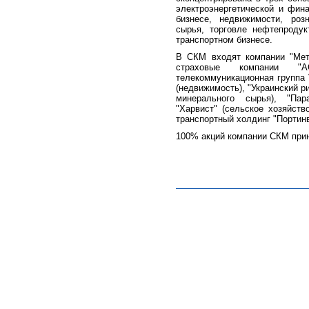
электроэнергетической и фина
бизнесе, недвижимости, роз
сырья, торговле нефтепродук
транспортном бизнесе.
В СКМ входят компании "Мет
страховые компании "А
телекоммуникационная группа 
(недвижимость), "Украинский р
минерального сырья), "Пар
"Харвист" (сельское хозяйств
транспортный холдинг "Портинв
100% акций компании СКМ при