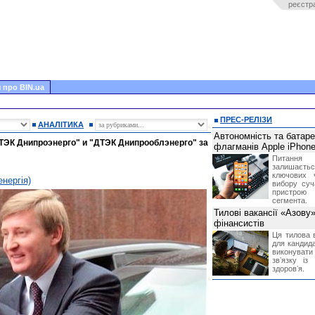
реєстр
 про BIN.ua
ПРЕС-РЕЛІЗИ
АНАЛІТИКА
Автономність та батар
ТЭК Днипроэнерго" и "ДТЭК Днипрооблэнерго" за
флагманів Apple iPhone
Питання
залишає
ключових 
енергія)
вибору суч
пристрою
сегмента.
Тилові вакансії «Азову
фінансистів
Ця тилова в
для кандида
виконувати 
звʼязку із
здоровʼя.