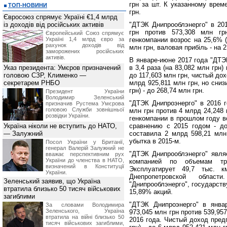
грн за шт. К указанному врем
ТОП-НОВИНИ
грн.
Євросоюз спрямує Україні €1,4 млрд
із доходів від російських активів
"ДТЭК Днипрооблэнерго" в 20
грн против 573,308 млн гр
Європейський Союз спрямує
Україні 1,4 млрд євро за
генкомпании возрос на 25,6% (
рахунок доходів від
млн грн, валовая прибіль - на 2
заморожених російських
активів.
В январе-июне 2017 года "ДТЭ
Указ президента: Умєров призначений
в 3,4 раза (на 83,082 млн грн
головою СЗР, Клименко —
до 117,603 млн грн, чистый дох
секретарем РНБО
млрд 925,811 млн грн, но сни
грн) - до 268,74 млн грн.
Президент України
Володимир Зеленський
"ДТЭК Днипроэнерго" в 2016 
призначив Pустема Умєрова
головою Служби зовнішньої
млн грн против 4 млрд 24,248 
розвідки України.
генкомпании в прошлом году во
Україна ніколи не вступить до НАТО,
сравнению с 2015 годом - д
— Залужний
составила 2 млрд 598,21 млн
убытка в 2015-м.
Посол України у Британії,
генерал Валерій Залужний не
"ДТЭК Днипрооблэнерго" явля
вважає перспективним рух
України до членства в НАТО,
компанией по объемам тра
визначений в Конституції
Эксплуатирует 49,7 тыс. к
України.
Днепропетровской облас
Зеленський заявив, що Україна
"Днипрооблэнерго", государству
втратила близько 50 тисяч військових
15,89% акций.
загиблими
"ДТЭК Днипроэнерго" в янва
За словами Володимира
Зеленського, Україна
973,045 млн грн против 539,95
втратила на війні близько 50
2016 года. Чистый доход пред
тисяч військових загиблими,