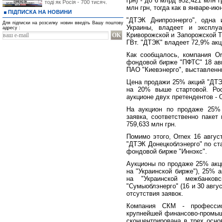
грн) - до 6 млрд 952,421 млн 
тоді як Росія - 700 тисяч.
млн грн, тогда как в январе-ию
ПІДПИСКА НА НОВИНИ
"ДТЭК Днипроэнерго", одна 
Для підписки на розсилку новин введіть Вашу поштову
Украины, владеет и эксплуа
адресу :
Криворожской и Запорожской 
ГВт. "ДТЭК" владеет 72,9% акц
Как сообщалось, компания Or
фондовой бирже "ПФТС" 18 ав
ПАО "Киевэнерго", выставленн
Цена продажи 25% акций "ДТЭК
на 20% выше стартовой. Рос
аукционе двух претендентов - 
На аукцион по продаже 25% 
заявка, соответственно пакет
759,633 млн грн.
Помимо этого, Ornex 16 авгу
"ДТЭК Донецкоблэнерго" по ста
фондовой бирже "Иннэкс".
Аукционы по продаже 25% акци
на "Украинской бирже"), 25% а
на "Украинской межбанко
"Сумыоблэнерго" (16 и 30 авгу
отсутствия заявок.
Компания СКМ - профессио
крупнейшей финансово-промыш
сконцентрирована в трех осно