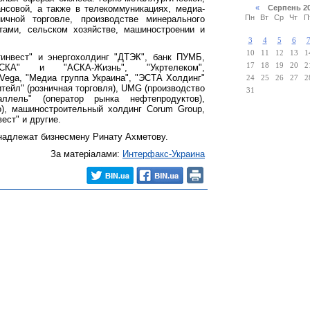
нсовой, а также в телекоммуникациях, медиа-
«
Серпень 2
Пн
Вт
Ср
Чт
П
ничной торговле, производстве минерального
тами, сельском хозяйстве, машиностроении и
3
4
5
6
10
11
12
13
1
инвест" и энергохолдинг "ДТЭК", банк ПУМБ,
17
18
19
20
2
СКА" и "АСКА-Жизнь", "Укртелеком",
Vega, "Медиа группа Украина", "ЭСТА Холдинг"
24
25
26
27
2
итейл" (розничная торговля), UMG (производство
31
аллель" (оператор рынка нефтепродуктов),
о), машиностроительный холдинг Corum Group,
ест" и другие.
надлежат бизнесмену Ринату Ахметову.
За матеріалами:
Интерфакс-Украина