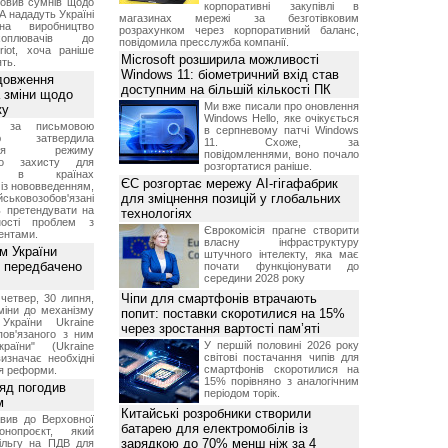
овив сумнів щодо
корпоративні закупівлі в
А нададуть Україні
магазинах мережі за безготівковим
на виробництво
розрахунком через корпоративний баланс,
ехоплювачів до
повідомила пресслужба компанії.
riot, хоча раніше
Microsoft розширила можливості
ть.
Windows 11: біометричний вхід став
довження
доступним на більшій кількості ПК
а зміни щодо
Ми вже писали про оновлення
ку
Windows Hello, яке очікується
 за письмовою
в серпневому патчі Windows
ою затвердила
11. Схоже, за
ення режиму
повідомленнями, воно почало
го захисту для
розгортатися раніше.
ів в країнах
ЄС розгортає мережу AI-гігафабрик
із нововведенням,
для зміцнення позицій у глобальних
овозобов'язані
ь претендувати на
технологіях
ності проблем з
Єврокомісія прагне створити
ентами.
власну інфраструктуру
м України
штучного інтелекту, яка має
 передбачено
почати функціонувати до
середини 2028 року
Чіпи для смартфонів втрачають
четвер, 30 липня,
міни до механізму
попит: поставки скоротилися на 15%
 України Ukraine
через зростання вартості пам’яті
 пов'язаного з ним
У першій половині 2026 року
раїни" (Ukraine
світові постачання чипів для
изначає необхідні
смартфонів скоротилися на
я реформи.
15% порівняно з аналогічним
ряд погодив
періодом торік.
м
Китайські розробники створили
вив до Верховної
батарею для електромобілів із
нопроєкт, який
зарядкою до 70% менш ніж за 4
ільгу на ПДВ для