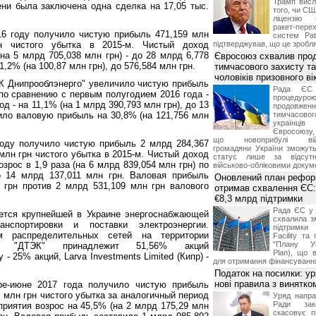
Трамп висл
ени была заключена одна сделка на 17,05 тыс.
того, чи СШ
ліцензію 
ракет-пер
16 году получило чистую прибыль 471,159 млн
систем Pat
н чистого убытка в 2015-м. Чистый доход
підтверджував, що це зробля
на 5 млрд 705,038 млн грн) - до 28 млрд 6,778
Євросоюз схвалив про
1,2% (на 100,87 млн грн), до 576,584 млн грн.
тимчасового захисту т
чоловіків призовного ві
К Днипрооблэнерго" увеличило чистую прибыль
Рада ЄС
) по сравнению с первым полугодием 2016 года -
процедур
од - на 11,1% (на 1 млрд 390,793 млн грн), до 13
продовж
зило валовую прибыль на 30,8% (на 121,756 млн
тимчасово
українц
Євросоюзу, 
що новоприбулі військ
году получило чистую прибыль 2 млрд 284,367
громадяни України зможут
млн грн чистого убытка в 2015-м. Чистый доход
статус лише за відсут
зрос в 1,9 раза (на 6 млрд 839,054 млн грн) по
військово-обліковими докум
о 14 млрд 137,011 млн грн. Валовая прибыль
Оновлений план рефор
 грн против 2 млрд 531,109 млн грн валового
отримав схвалення ЄС:
€8,3 млрд підтримки
Рада ЄС у 
ется крупнейшей в Украине энергоснабжающей
схвалила з
нспортировки и поставки электроэнергии.
підтримки
м распределительных сетей на территории
Facility та
"Плану Ук
ти. "ДТЭК" принадлежит 51,56% акций
Plan), що в
 - 25% акций, Larva Investments Limited (Кипр) -
для отримання фінансуванн
Податок на посилки: у
нові правила з винятко
ре-июне 2017 года получило чистую прибыль
7 млн грн чистого убытка за аналогичный период
Уряд напра
Ради зако
приятия возрос на 45,5% (на 2 млрд 175,29 млн
скасовує п