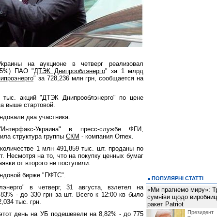
краины на аукционе в четверг реализовал
25%) ПАО "
ДТЭК Днипрооблэнерго
" за 1 млрд
ипроэнерго
" за 728,236 млн грн, сообщается на
 тыс. акций "ДТЭК Днипрооблэнерго" по цене
аза выше стартовой.
ндовали два участника.
Интерфакс-Украина" в пресс-службе ФГИ,
ила структура группы
СКМ
- компания Ornex.
количестве 1 млн 491,859 тыс. шт. проданы по
шт. Несмотря на то, что на покупку ценных бумаг
аявки от второго не поступили.
ндовой бирже "ПФТС".
ПОПУЛЯРНІ СТАТТІ
энерго" в четверг, 31 августа, взлетел на
«Ми прагнемо миру»: Т
,83% - до 330 грн за шт. Всего к 12:00 кв было
сумніви щодо виробниц
,034 тыс. грн.
ракет Patriot
Президен
этот день на УБ подешевели на 8,82% - до 775