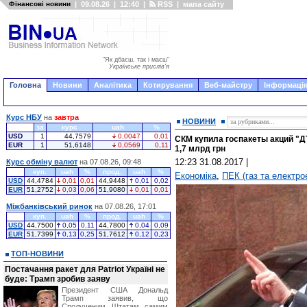
Фінансові новини
|
09.08.26
|
12:40
|
RSS
|
мапа сайту
"Як дбаєш, так і маєш"
Українське прислів'я
Головна
Новини
Аналітика
Котирування
Веб-майстру
Інформація
Курс НБУ
на
завтра
НОВИНИ
за
курс
uah
%
USD
1
44,7579
0,0047
0,01
СКМ купила госпакеты акций "Д
EUR
1
51,6148
0,0569
0,11
1,7 млрд грн
12:23 31.08.2017
|
Курс обміну валют
на 07.08.26, 09:48
куп.
uah
%
прод.
uah
%
Економіка
,
ПЕК (газ та електро
USD
44,4784
0,01
0,01
44,9448
0,01
0,02
EUR
51,2752
0,03
0,06
51,9080
0,01
0,01
Міжбанківський ринок
на 07.08.26, 17:01
куп.
uah
%
прод.
uah
%
USD
44,7500
0,05
0,11
44,7800
0,04
0,09
EUR
51,7399
0,13
0,25
51,7612
0,12
0,23
ТОП-НОВИНИ
Постачання ракет для Patriot Україні не
буде: Трамп зробив заяву
Президент США Дональд
Трамп заявив, що
Сполученим Штатам самим