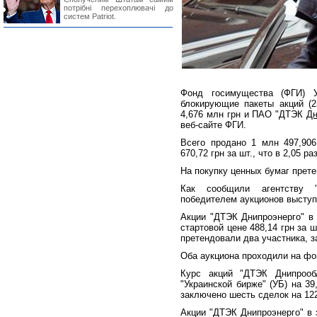
потрібні перехоплювачі до
систем Patriot.
Фонд госимущества (ФГИ) У
блокирующие пакеты акций (
4,676 млн грн и ПАО "ДТЭК
Дн
веб-сайте ФГИ.
Всего продано 1 млн 497,906
670,72 грн за шт., что в 2,05 р
На покупку ценных бумаг прете
Как сообщили агентству "
победителем аукционов выступ
Акции "ДТЭК Днипроэнерго" в 
стартовой цене 488,14 грн за 
претендовали два участника, з
Оба аукциона проходили на фо
Курс акций "ДТЭК Днипрообл
"Украинской бирже" (УБ) на 39
заключено шесть сделок на 122
Акции "ДТЭК Днипроэнерго" в 