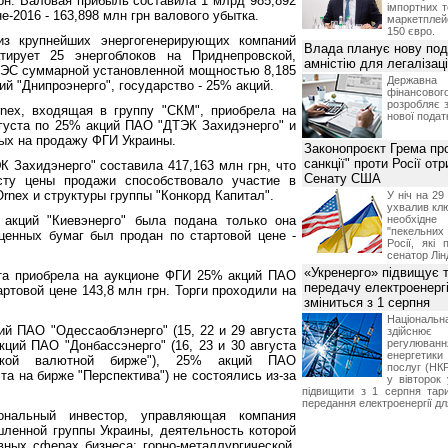
грн. Валовая прибыль составила 1 млрд 985,892
імпортних т
не-2016 - 163,898 млн грн валового убытка.
маркетпле
150 євро.
из крупнейших энергогенерирующих компаний
Влада планує нову под
тирует 25 энергоблоков на Приднепровской,
амністію для легалізаці
ТЭС суммарной установленной мощностью 8,185
Держа
ий "Днипроэнерго", государство - 25% акций.
фінансово
розробляє 
nex, входящая в группу "СКМ", приобрела на
нової податк
густа по 25% акций ПАО "ДТЭК Захидэнерго" и
ых на продажу ФГИ Украины.
Законопроєкт Грема про
санкції" проти Росії от
 Захидэнерго" составила 417,163 млн грн, что
Сенату США
ту цены продажи способствовало участие в
Ornex и структуры группы "Конкорд Капитал".
У ніч на 2
ухвалив клю
акций "Киевэнерго" была подана только она
необхідне
"пекельни
 ценных бумаг был продан по стартовой цене -
Росії, які 
сенатор Лін
«Укренерго» підвищує 
ста приобрела на аукционе ФГИ 25% акций ПАО
передачу електроенергі
ртовой цене 143,8 млн грн. Торги проходили на
зміниться з 1 серпня
Національ
й ПАО "Одессаоблэнерго" (15, 22 и 29 августа
здійсн
регулюв
кций ПАО "Донбассэнерго" (16, 23 и 30 августа
енергетик
вской валютной бирже"), 25% акций ПАО
послуг (НКР
ста на бирже "Перспектива") не состоялись из-за
у вівторок
підвищити з 1 серпня тар
передання електроенергії дл
нальный инвестор, управляющая компания
ленной группы Украины, деятельность которой
вных сферах бизнеса: горно-металлургической,