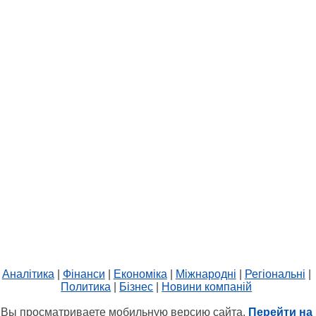
Аналітика
|
Фінанси
|
Економіка
|
Міжнародні
|
Регіональні
|
Политика
|
Бізнес
|
Новини компаній
Вы просматриваете мобильную версию сайта.
Перейти на