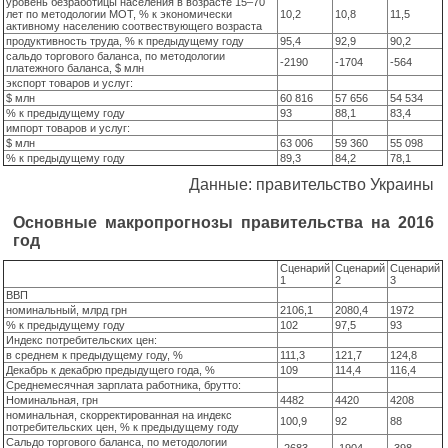
уровень безработицы населения в возрасте 15–70
лет по методологии МОТ, % к экономически
10,2
10,8
11,5
активному населению соотвествующего возраста
продуктивность труда, % к предыдущему году
95,4
92,9
90,2
сальдо торгового баланса, по методологии
-2190
-1704
-564
платежного баланса, $ млн
экспорт товаров и услуг:
$ млн
60 816
57 656
54 534
% к предыдущему году
93
88,1
83,4
импорт товаров и услуг:
$ млн
63 006
59 360
55 098
% к предыдущему году
89,3
84,2
78,1
Данные: правительство Украины
Основные макропрогнозы правительства на 2016
год
Сценарий
Сценарий
Сценарий
1
2
3
ВВП
номинальный, млрд грн
2106,1
2080,4
1972
% к предыдущему году
102
97,5
93
Индекс потребительских цен:
в среднем к предыдущему году, %
111,3
121,7
124,8
Декабрь к декабрю предыдущего года, %
109
114,4
116,4
Среднемесячная зарплата работника, брутто:
Номинальная, грн
4482
4420
4208
номинальная, скорректированная на индекс
100,9
92
88
потребительских цен, % к предыдущему году
Сальдо торгового баланса, по методологии