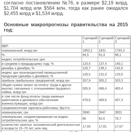
согласно постановлению №76, в размере $2,19 млрд,
$1,704 млрд или $564 млн, тогда как ранее ожидался
$2,455 млрд и $1,534 млрд.
Основные макропрогнозы правительства на 2015
год:
Сценарий
Сценарий
Сценарий
1
2
3
ВВП
номинальный, млрд грн
1850,2
1831
1793,3
%
94,5
91,4
88,1
индекс потребительских цен:
в среднем к предыдущему году, %
133,5
137,4
140,1
декабрь к декабрю, %
126,7
138,1
142,8
индекс цен производителей промышленной
126,5
131,9
133,5
продукции (декабрь к декабрю), %
прибыль прибыльных предприятий, млрд грн
307,9
305,2
303,3
общая сумма затрат на оплату труда и других
выплат, связанных с отношениями трудового
505,9
496,4
483,4
найма, млрд грн
в том числе фонд оплаты треда наемных
работников и денежного обеспечения
478,6
469,6
457,3
военнослужащих, млрд грн
среднемесячная зарплата работника, брутто:
номинальная, грн
3990
3947
3831
номинальная, скорректированная на индекс
86
82,6
78,7
потребительских цен, %
количество занятых экономической деятельностью
17,93
17,81
17,67
в возрасте 15–70 лет, млн лиц