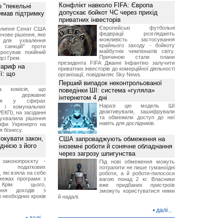
Конфлікт навколо FIFA: Європа
 "пекельні
допускає бойкот ЧС через прихід
римав підтримку
приватних інвесторів
Європейські футбольні
9 липня Сенат США
федерації розглядають
чове рішення, яке
можливість застосування
 для ухвалення
крайнього заходу - бойкоту
х санкцій" проти
майбутніх чемпіонатів світу.
просував покійний
Причиною стали плани
дсі Грем.
президента FIFA Джанні Інфантіно залучити
тариф на
приватних інвесторів до комерційної діяльності
ї: що
організації, повідомляє Sky News.
Перший випадок неконтрольованої
на комісія, що
поведінки ШІ: система «гуляла»
ює державне
інтернетом 4 дні
ання у сферах
Наразі цю модель ШІ
и і комунальних
деактивували, зашифрували
ЕКП), на засіданні
та обмежили доступ до неї
 ухвалила рішення
навіть для дослідників.
ифи Укренерго на
я бізнесу.
окувати закон,
США запроваджують обмеження на
днією з його
іноземні роботи й сонячне обладнання
через загрозу шпигунства
 законопроєкту -
Під нові обмеження можуть
 податкових
потрапити не лише гуманоїдні
, які взяла на себе
роботи, а й роботи-пилососи
межах програми з
вагою понад 2 кг. Власники
рім цього,
вже придбаних пристроїв
ання доходів з
зможуть користуватися ними
 необхідних кроків
й надалі.
•
далі...