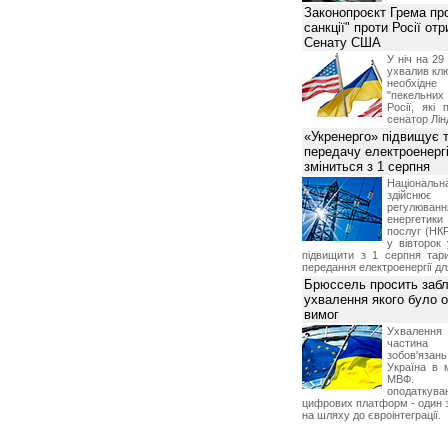
Законопроєкт Грема про
санкції" проти Росії от
Сенату США
У ніч на 2
ухвалив клю
необхідне
"пекельни
Росії, які 
сенатор Лін
«Укренерго» підвищує 
передачу електроенергі
зміниться з 1 серпня
Національ
здійсн
регулюв
енергетик
послуг (НКР
у вівторок
підвищити з 1 серпня тар
передання електроенергії дл
Брюссель просить забл
ухвалення якого було о
вимог
Ухвалення
частина
зобов'язань
Україна в 
МВФ. К
оподаткув
цифрових платформ - один з
на шляху до євроінтеграції.