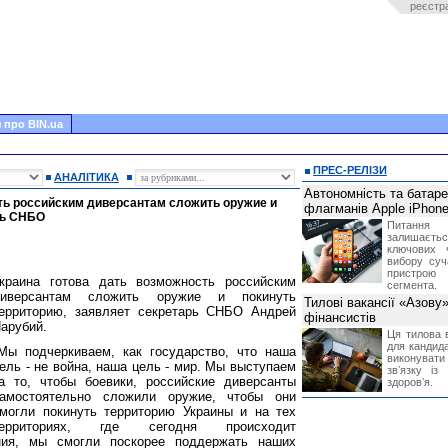
реєстр
 про BIN.ua
ПРЕС-РЕЛІЗИ
АНАЛІТИКА
Автономність та батар
ть российским диверсантам сложить оружие и
флагманів Apple iPhone
рь СНБО
Питання
залишає
ключових 
вибору суч
пристрою
краина готова дать возможность российским
сегмента.
диверсантам сложить оружие и покинуть
Тилові вакансії «Азову
ерриторию, заявляет секретарь СНБО Андрей
фінансистів
арубий.
Ця тилова в
для кандида
Мы подчеркиваем, как государство, что наша
виконувати 
ель - не война, наша цель - мир. Мы выступаем
звʼязку із
а то, чтобы боевики, российские диверсанты
здоровʼя.
амостоятельно сложили оружие, чтобы они
могли покинуть территорию Украины и на тех
территориях, где сегодня происходит
ния, мы смогли поскорее поддержать наших