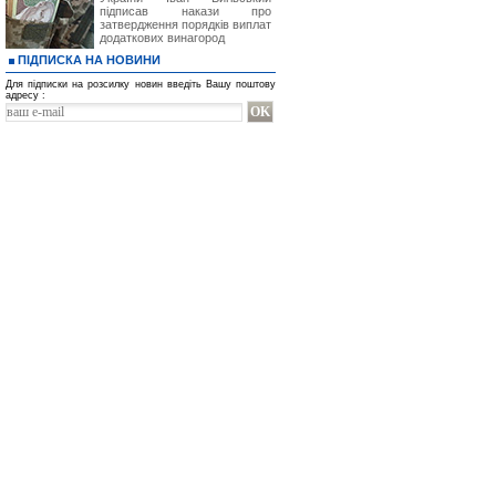
підписав накази про
затвердження порядків виплат
додаткових винагород
ПІДПИСКА НА НОВИНИ
Для підписки на розсилку новин введіть Вашу поштову
адресу :