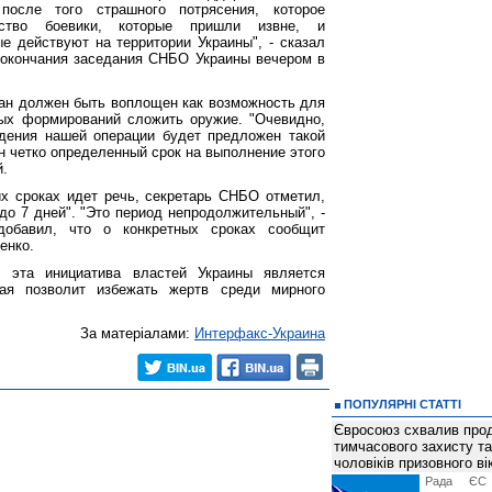
после того страшного потрясения, которое
ство боевики, которые пришли извне, и
ые действуют на территории Украины", - сказал
 окончания заседания СНБО Украины вечером в
ан должен быть воплощен как возможность для
ых формирований сложить оружие. "Очевидно,
дения нашей операции будет предложен такой
ен четко определенный срок на выполнение этого
й.
х сроках идет речь, секретарь СНБО отметил,
 до 7 дней". "Это период непродолжительный", -
добавил, что о конкретных сроках сообщит
енко.
 эта инициатива властей Украины является
рая позволит избежать жертв среди мирного
За матеріалами:
Интерфакс-Украина
ПОПУЛЯРНІ СТАТТІ
Євросоюз схвалив про
тимчасового захисту т
чоловіків призовного ві
Рада ЄС