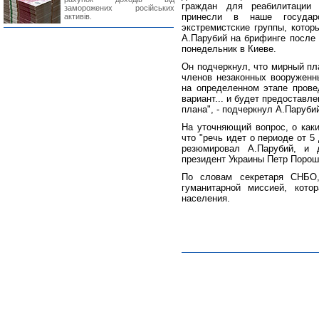
граждан для реабилитации 
заморожених російських
принесли в наше государ
активів.
экстремистские группы, котор
А.Парубий на брифинге после
понедельник в Киеве.
Он подчеркнул, что мирный пл
членов незаконных вооруженн
на определенном этапе прове
вариант... и будет предоставл
плана", - подчеркнул А.Паруби
На уточняющий вопрос, о каки
что "речь идет о периоде от 5
резюмировал А.Парубий, и 
президент Украины Петр Порош
По словам секретаря СНБО,
гуманитарной миссией, кото
населения.