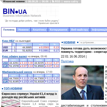
Фінансові новини
|
06.08.26
|
06:06
|
RSS
|
мапа сайту
"Де господар добре робить, там і поле буйно родить"
Українське прислів'я
Головна
Новини
Аналітика
Котирування
Веб-майстру
Інформація
Курс НБУ
на
сьогодні
НОВИНИ
за
курс
uah
%
USD
1
44,6895
0,0593
0,13
Украина готова дать возможнос
EUR
1
51,6253
0,0881
0,17
покинуть территорию - секрета
22:01 16.06.2014
|
Курс обміну валют
на
вчора
, 09:46
куп.
uah
%
прод.
uah
%
Політика
USD
44,4261
0,13
0,30
44,9235
0,12
0,27
EUR
51,1578
0,07
0,13
51,8500
0,07
0,14
У
Міжбанківський ринок
на
вчора
, 17:00
т
куп.
uah
%
прод.
uah
%
П
USD
44,7000
0,11
0,25
44,7300
0,11
0,25
EUR
51,6195
0,23
0,45
51,6318
0,23
0,44
"
ц
ТОП-НОВИНИ
з
Євросоюз спрямує Україні €1,4 млрд із
с
доходів від російських активів
с
Європейський Союз спрямує
Україні 1,4 млрд євро за
дестабилизация и столкнове
рахунок доходів від