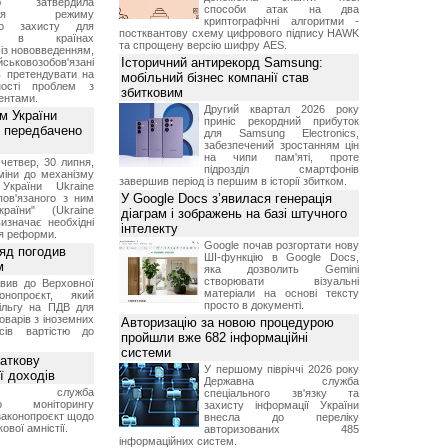
ою затвердила
способи атак на два
ення режиму
криптографічні алгоритми -
го захисту для
постквантову схему цифрового підпису HAWK
ів в країнах
та спрощену версію шифру AES.
із нововведенням,
Історичний антирекорд Samsung:
овозобов'язані
ь претендувати на
мобільний бізнес компанії став
ності проблем з
збитковим
ентами.
Другий квартал 2026 року
м України
приніс рекордний прибуток
 передбачено
для Samsung Electronics,
забезпечений зростанням цін
на чипи пам'яті, проте
четвер, 30 липня,
підрозділ смартфонів
міни до механізму
завершив період із першим в історії збитком.
 України Ukraine
У Google Docs з’явилася генерація
 пов'язаного з ним
раїни" (Ukraine
діаграм і зображень на базі штучного
изначає необхідні
інтелекту
я реформи.
Google почав розгортати нову
ряд погодив
ШІ-функцію в Google Docs,
м
яка дозволить Gemini
створювати візуальні
вив до Верховної
матеріали на основі тексту
нопроєкт, який
просто в документі.
ільгу на ПДВ для
оварів з іноземних
Авторизацію за новою процедурою
йсів вартістю до
пройшли вже 682 інформаційні
системи
аткову
У першому півріччі 2026 року
ї доходів
Державна служба
вна служба
спеціального зв'язку та
го моніторингу
захисту інформації України
законопроєкт щодо
внесла до переліку
ової амністії.
авторизованих 485
інформаційних систем.