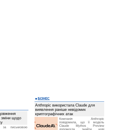
БІЗНЕС
Anthropic використала Claude для
виявлення раніше невідомих
довження
криптографічних атак
а зміни щодо
Компанія Anthropic
ку
повідомила, що її модель
Claude Mythos Preview
 за письмовою
допомогла знайти нові