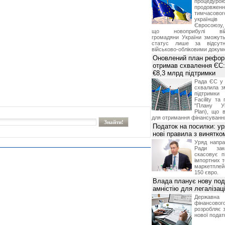
процедур
продовж
тимчасово
українц
Євросоюзу, 
що новоприбулі військ
громадяни України зможут
статус лише за відсут
військово-обліковими докум
Оновлений план рефор
отримав схвалення ЄС:
€8,3 млрд підтримки
Рада ЄС у 
схвалила з
підтримки
Facility та
"Плану Ук
Plan), що в
для отримання фінансуванн
Податок на посилки: у
нові правила з винятко
Уряд напра
Ради зако
скасовує п
імпортних т
маркетпле
150 євро.
Влада планує нову под
амністію для легалізаці
Держа
фінансово
розробляє 
нової податк