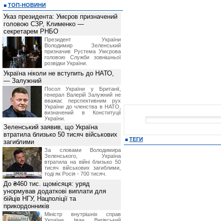
ТОП-НОВИНИ
Указ президента: Умєров призначений
головою СЗР, Клименко —
секретарем РНБО
Президент України
Володимир Зеленський
призначив Pустема Умєрова
головою Служби зовнішньої
розвідки України.
Україна ніколи не вступить до НАТО,
— Залужний
Посол України у Британії,
генерал Валерій Залужний не
вважає перспективним рух
України до членства в НАТО,
визначений в Конституції
України.
Зеленський заявив, що Україна
втратила близько 50 тисяч військових
ТЕГИ
загиблими
За словами Володимира
Зеленського, Україна
втратила на війні близько 50
тисяч військових загиблими,
тоді як Росія - 700 тисяч.
До ₴460 тис. щомісяця: уряд
унормував додаткові виплати для
бійців НГУ, Нацполіції та
прикордонників
Міністр внутрішніх справ
України Іван Вигівський