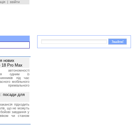
ація
|
ввійти
ея нових
 18 Pro Max
 автономності
ться одним із
чинників під час
асного мобільного
 преміального
»: посади для
акансія підходить
тів, що не можуть
бойові завдання у
 віком чи станом