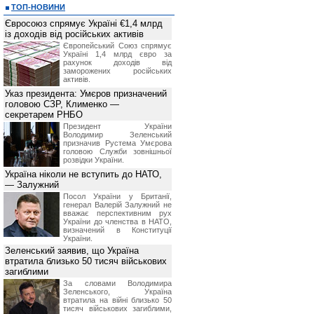
ТОП-НОВИНИ
Євросоюз спрямує Україні €1,4 млрд
із доходів від російських активів
Європейський Союз спрямує
Україні 1,4 млрд євро за
рахунок доходів від
заморожених російських
активів.
Указ президента: Умєров призначений
головою СЗР, Клименко —
секретарем РНБО
Президент України
Володимир Зеленський
призначив Pустема Умєрова
головою Служби зовнішньої
розвідки України.
Україна ніколи не вступить до НАТО,
— Залужний
Посол України у Британії,
генерал Валерій Залужний не
вважає перспективним рух
України до членства в НАТО,
визначений в Конституції
України.
Зеленський заявив, що Україна
втратила близько 50 тисяч військових
загиблими
За словами Володимира
Зеленського, Україна
втратила на війні близько 50
тисяч військових загиблими,