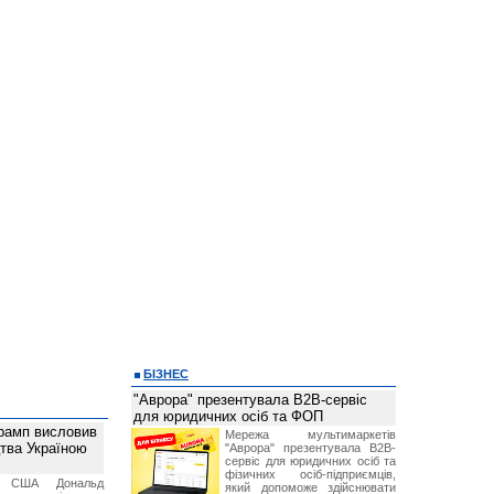
БІЗНЕС
"Аврора" презентувала B2B-сервіс
для юридичних осіб та ФОП
рамп висловив
Мережа мультимаркетів
тва Україною
"Аврора" презентувала B2B-
сервіс для юридичних осіб та
фізичних осіб-підприємців,
т США Дональд
який допоможе здійснювати