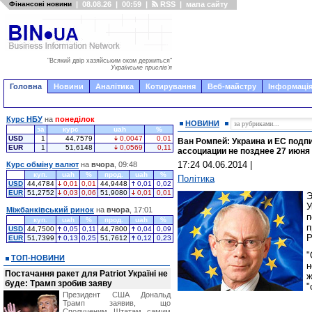
Фінансові новини
|
08.08.26
|
00:59
|
RSS
|
мапа сайту
"Всякий двір хазяйським оком держиться"
Українське прислів'я
Головна
Новини
Аналітика
Котирування
Веб-майстру
Інформація
Курс НБУ
на
понеділок
НОВИНИ
за
курс
uah
%
USD
1
44,7579
0,0047
0,01
Ван Ромпей: Украина и ЕС подп
EUR
1
51,6148
0,0569
0,11
ассоциации не позднее 27 июня
17:24 04.06.2014
|
Курс обміну валют
на
вчора
, 09:48
куп.
uah
%
прод.
uah
%
Політика
USD
44,4784
0,01
0,01
44,9448
0,01
0,02
EUR
51,2752
0,03
0,06
51,9080
0,01
0,01
Э
У
Міжбанківський ринок
на
вчора
, 17:01
п
куп.
uah
%
прод.
uah
%
п
USD
44,7500
0,05
0,11
44,7800
0,04
0,09
Р
EUR
51,7399
0,13
0,25
51,7612
0,12
0,23
"
ТОП-НОВИНИ
н
Постачання ракет для Patriot Україні не
буде: Трамп зробив заяву
"
Президент США Дональд
Трамп заявив, що
Сполученим Штатам самим