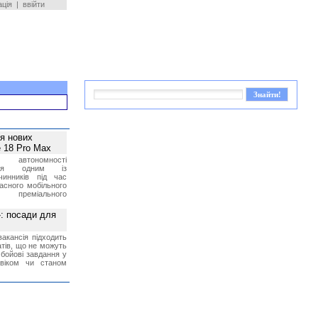
ація
|
ввійти
ея нових
 18 Pro Max
 автономності
ться одним із
чинників під час
асного мобільного
 преміального
»: посади для
акансія підходить
тів, що не можуть
бойові завдання у
 віком чи станом