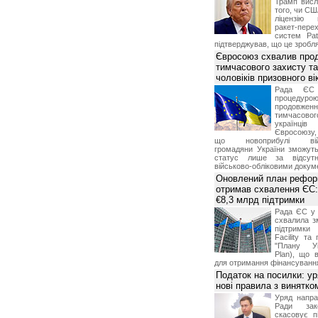
Трамп висл
того, чи СШ
ліцензію 
ракет-пер
систем Pat
підтверджував, що це зробля
Євросоюз схвалив про
тимчасового захисту т
чоловіків призовного ві
Рада ЄС
процедур
продовж
тимчасово
українц
Євросоюзу, 
що новоприбулі військ
громадяни України зможут
статус лише за відсут
військово-обліковими докум
Оновлений план рефор
отримав схвалення ЄС:
€8,3 млрд підтримки
Рада ЄС у 
схвалила з
підтримки
Facility та
"Плану Ук
Plan), що в
для отримання фінансуванн
Податок на посилки: у
нові правила з винятко
Уряд напра
Ради зако
скасовує п