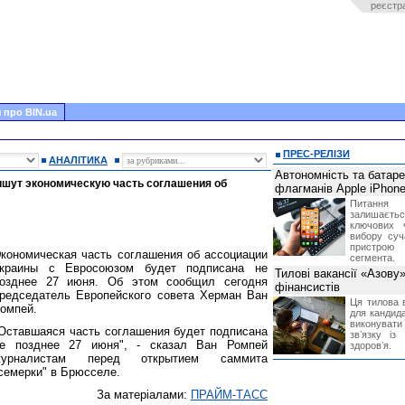
реєстр
 про BIN.ua
ПРЕС-РЕЛІЗИ
АНАЛІТИКА
Автономність та батар
ишут экономическую часть соглашения об
флагманів Apple iPhone
Питання
залишає
ключових 
вибору суч
пристрою
кономическая часть соглашения об ассоциации
сегмента.
краины с Евросоюзом будет подписана не
Тилові вакансії «Азову
озднее 27 июня. Об этом сообщил сегодня
фінансистів
редседатель Европейского совета Херман Ван
Ця тилова в
омпей.
для кандида
виконувати 
Оставшаяся часть соглашения будет подписана
звʼязку із
е позднее 27 июня", - сказал Ван Ромпей
здоровʼя.
журналистам перед открытием саммита
семерки" в Брюсселе.
За матеріалами:
ПРАЙМ-ТАСС