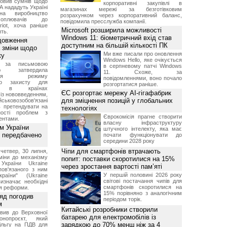
овив сумнів щодо
корпоративні закупівлі в
А нададуть Україні
магазинах мережі за безготівковим
на виробництво
розрахунком через корпоративний баланс,
ехоплювачів до
повідомила пресслужба компанії.
riot, хоча раніше
Microsoft розширила можливості
ть.
Windows 11: біометричний вхід став
довження
доступним на більшій кількості ПК
а зміни щодо
Ми вже писали про оновлення
ку
Windows Hello, яке очікується
 за письмовою
в серпневому патчі Windows
ою затвердила
11. Схоже, за
ення режиму
повідомленнями, воно почало
го захисту для
розгортатися раніше.
ів в країнах
ЄС розгортає мережу AI-гігафабрик
із нововведенням,
для зміцнення позицій у глобальних
овозобов'язані
ь претендувати на
технологіях
ності проблем з
Єврокомісія прагне створити
ентами.
власну інфраструктуру
м України
штучного інтелекту, яка має
 передбачено
почати функціонувати до
середини 2028 року
Чіпи для смартфонів втрачають
четвер, 30 липня,
міни до механізму
попит: поставки скоротилися на 15%
 України Ukraine
через зростання вартості пам’яті
 пов'язаного з ним
У першій половині 2026 року
раїни" (Ukraine
світові постачання чипів для
изначає необхідні
смартфонів скоротилися на
я реформи.
15% порівняно з аналогічним
ряд погодив
періодом торік.
м
Китайські розробники створили
вив до Верховної
батарею для електромобілів із
нопроєкт, який
зарядкою до 70% менш ніж за 4
ільгу на ПДВ для