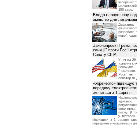
імпортних т
маркетпле
150 євро.
Влада планує нову под
амністію для легалізаці
Держа
фінансово
розробляє 
нової податк
Законопроєкт Грема про
санкції" проти Росії от
Сенату США
У ніч на 2
ухвалив клю
необхідне
"пекельни
Росії, які 
сенатор Лін
«Укренерго» підвищує 
передачу електроенергі
зміниться з 1 серпня
Національ
здійсн
регулюв
енергетик
послуг (НКР
у вівторок
підвищити з 1 серпня тар
передання електроенергії дл