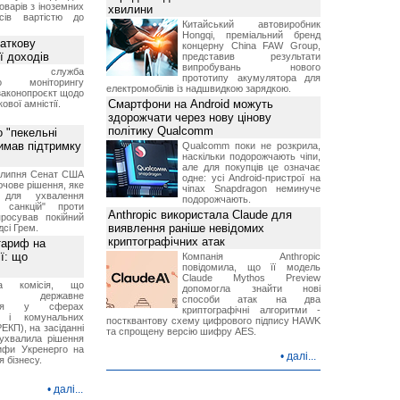
оварів з іноземних
хвилини
йсів вартістю до
Китайський автовиробник
Hongqi, преміальний бренд
аткову
концерну China FAW Group,
ї доходів
представив результати
випробувань нового
вна служба
прототипу акумулятора для
го моніторингу
електромобілів із надшвидкою зарядкою.
законопроєкт щодо
Смартфони на Android можуть
ової амністії.
здорожчати через нову цінову
політику Qualcomm
 "пекельні
римав підтримку
Qualcomm поки не розкрила,
наскільки подорожчають чіпи,
але для покупців це означає
9 липня Сенат США
одне: усі Android-пристрої на
чове рішення, яке
чіпах Snapdragon неминуче
 для ухвалення
подорожчають.
х санкцій" проти
Anthropic використала Claude для
просував покійний
виявлення раніше невідомих
дсі Грем.
криптографічних атак
тариф на
ї: що
Компанія Anthropic
повідомила, що її модель
Claude Mythos Preview
на комісія, що
допомогла знайти нові
ює державне
способи атак на два
ання у сферах
криптографічні алгоритми -
и і комунальних
постквантову схему цифрового підпису HAWK
ЕКП), на засіданні
та спрощену версію шифру AES.
 ухвалила рішення
ифи Укренерго на
•
далі...
я бізнесу.
•
далі...