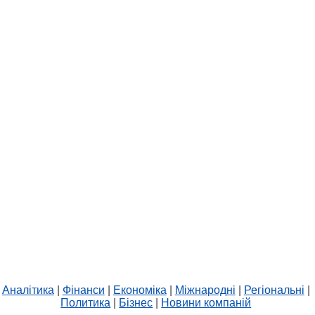
Аналітика
|
Фінанси
|
Економіка
|
Міжнародні
|
Регіональні
|
Политика
|
Бізнес
|
Новини компаній