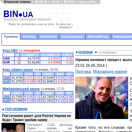
Фінансові новини
|
08.08.26
|
10:02
|
RSS
|
мапа сайту
"Люди, які допомагають вам за гроші. За гроші вас і
продадуть"
.
Головна
Новини
Аналітика
Котирування
Веб-майстру
Інформація
Курс НБУ
на
понеділок
НОВИНИ
за
курс
uah
%
USD
1
44,7579
0,0047
0,01
Украина начинает процесс выхо
EUR
1
51,6148
0,0569
0,11
23:01 26.05.2014
|
Курс обміну валют
на
вчора
, 09:48
Політика
,
Міжнародні новини
куп.
uah
%
прод.
uah
%
USD
44,4784
0,01
0,01
44,9448
0,01
0,02
EUR
51,2752
0,03
0,06
51,9080
0,01
0,01
С
Міжбанківський ринок
на
вчора
, 17:01
О
куп.
uah
%
прод.
uah
%
С
USD
44,7500
0,05
0,11
44,7800
0,04
0,09
А
EUR
51,7399
0,13
0,25
51,7612
0,12
0,23
У
ТОП-НОВИНИ
"
п
Постачання ракет для Patriot Україні не
буде: Трамп зробив заяву
п
Президент США Дональд
Кроме того, по его словам, п
Трамп заявив, що
территории Украины совмест
Сполученим Штатам самим