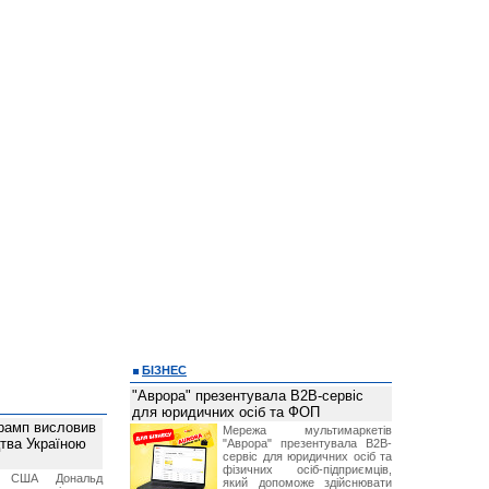
БІЗНЕС
"Аврора" презентувала B2B-сервіс
для юридичних осіб та ФОП
рамп висловив
Мережа мультимаркетів
тва Україною
"Аврора" презентувала B2B-
сервіс для юридичних осіб та
фізичних осіб-підприємців,
т США Дональд
який допоможе здійснювати