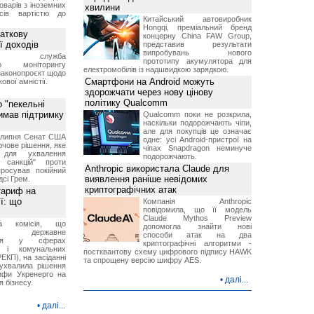
оварів з іноземних
хвилини
йсів вартістю до
Китайський автовиробник
Hongqi, преміальний бренд
аткову
концерну China FAW Group,
ї доходів
представив результати
випробувань нового
вна служба
прототипу акумулятора для
го моніторингу
електромобілів із надшвидкою зарядкою.
законопроєкт щодо
Смартфони на Android можуть
ової амністії.
здорожчати через нову цінову
політику Qualcomm
 "пекельні
римав підтримку
Qualcomm поки не розкрила,
наскільки подорожчають чіпи,
але для покупців це означає
9 липня Сенат США
одне: усі Android-пристрої на
чове рішення, яке
чіпах Snapdragon неминуче
 для ухвалення
подорожчають.
х санкцій" проти
Anthropic використала Claude для
просував покійний
виявлення раніше невідомих
дсі Грем.
криптографічних атак
тариф на
ї: що
Компанія Anthropic
повідомила, що її модель
Claude Mythos Preview
на комісія, що
допомогла знайти нові
ює державне
способи атак на два
ання у сферах
криптографічні алгоритми -
и і комунальних
постквантову схему цифрового підпису HAWK
ЕКП), на засіданні
та спрощену версію шифру AES.
 ухвалила рішення
ифи Укренерго на
•
далі...
я бізнесу.
•
далі...