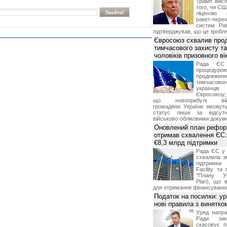
Трамп висл
того, чи СШ
ліцензію 
ракет-пер
систем Pat
підтверджував, що це зробля
Євросоюз схвалив про
тимчасового захисту т
чоловіків призовного ві
Рада ЄС
процедур
продовж
тимчасово
українц
Євросоюзу, 
що новоприбулі військ
громадяни України зможут
статус лише за відсут
військово-обліковими докум
Оновлений план рефор
отримав схвалення ЄС:
€8,3 млрд підтримки
Рада ЄС у 
схвалила з
підтримки
Facility та
"Плану Ук
Plan), що в
для отримання фінансуванн
Податок на посилки: у
нові правила з винятко
Уряд напра
Ради зако
скасовує п