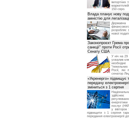
імпортних т
маркетпле
150 євро.
Влада планує нову под
амністію для легалізаці
Держа
фінансово
розробляє 
нової податк
Законопроєкт Грема про
санкції" проти Росії от
Сенату США
У ніч на 2
ухвалив клю
необхідне
"пекельни
Росії, які 
сенатор Лін
«Укренерго» підвищує 
передачу електроенергі
зміниться з 1 серпня
Національ
здійсн
регулюв
енергетик
послуг (НКР
у вівторок
підвищити з 1 серпня тар
передання електроенергії дл