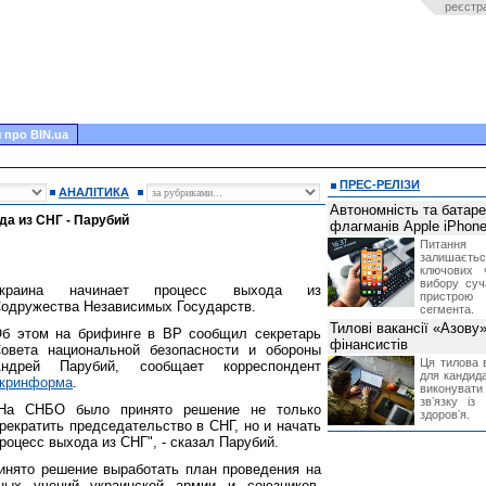
реєстр
 про BIN.ua
ПРЕС-РЕЛІЗИ
АНАЛІТИКА
Автономність та батар
да из СНГ - Парубий
флагманів Apple iPhone
Питання
залишає
ключових 
вибору суч
Украина начинает процесс выхода из
пристрою
одружества Независимых Государств.
сегмента.
Тилові вакансії «Азову
б этом на брифинге в ВР сообщил секретарь
фінансистів
овета национальной безопасности и обороны
Ця тилова в
ндрей Парубий, сообщает корреспондент
для кандида
кринформа
.
виконувати 
звʼязку із
На СНБО было принято решение не только
здоровʼя.
рекратить председательство в СНГ, но и начать
роцесс выхода из СНГ", - сказал Парубий.
ринято решение выработать план проведения на
ных учений украинской армии и союзников-