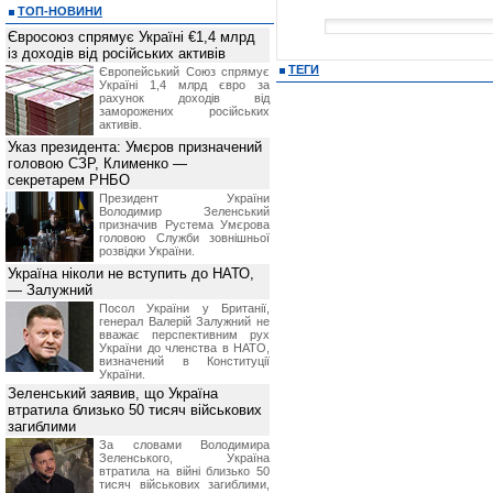
ТОП-НОВИНИ
Євросоюз спрямує Україні €1,4 млрд
із доходів від російських активів
ТЕГИ
Європейський Союз спрямує
Україні 1,4 млрд євро за
рахунок доходів від
заморожених російських
активів.
Указ президента: Умєров призначений
головою СЗР, Клименко —
секретарем РНБО
Президент України
Володимир Зеленський
призначив Pустема Умєрова
головою Служби зовнішньої
розвідки України.
Україна ніколи не вступить до НАТО,
— Залужний
Посол України у Британії,
генерал Валерій Залужний не
вважає перспективним рух
України до членства в НАТО,
визначений в Конституції
України.
Зеленський заявив, що Україна
втратила близько 50 тисяч військових
загиблими
За словами Володимира
Зеленського, Україна
втратила на війні близько 50
тисяч військових загиблими,