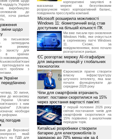
овив сумнів щодо
корпоративні закупівлі в
А нададуть Україні
магазинах мережі за безготівковим
на виробництво
розрахунком через корпоративний баланс,
ехоплювачів до
повідомила пресслужба компанії.
riot, хоча раніше
Microsoft розширила можливості
ть.
Windows 11: біометричний вхід став
довження
доступним на більшій кількості ПК
а зміни щодо
Ми вже писали про оновлення
ку
Windows Hello, яке очікується
 за письмовою
в серпневому патчі Windows
ою затвердила
11. Схоже, за
ення режиму
повідомленнями, воно почало
го захисту для
розгортатися раніше.
ів в країнах
ЄС розгортає мережу AI-гігафабрик
із нововведенням,
для зміцнення позицій у глобальних
овозобов'язані
ь претендувати на
технологіях
ності проблем з
Єврокомісія прагне створити
ентами.
власну інфраструктуру
м України
штучного інтелекту, яка має
 передбачено
почати функціонувати до
середини 2028 року
Чіпи для смартфонів втрачають
четвер, 30 липня,
міни до механізму
попит: поставки скоротилися на 15%
 України Ukraine
через зростання вартості пам’яті
 пов'язаного з ним
У першій половині 2026 року
раїни" (Ukraine
світові постачання чипів для
изначає необхідні
смартфонів скоротилися на
я реформи.
15% порівняно з аналогічним
ряд погодив
періодом торік.
м
Китайські розробники створили
вив до Верховної
батарею для електромобілів із
нопроєкт, який
зарядкою до 70% менш ніж за 4
ільгу на ПДВ для