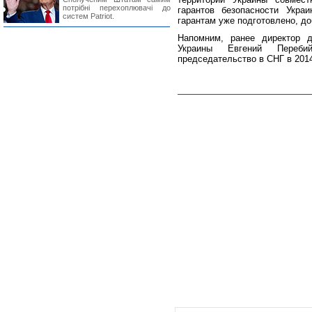
потрібні перехоплювачі до
гарантов безопасности Укра
систем Patriot.
гарантам уже подготовлено, д
Напомним, ранее директор 
Украины Евгений Переби
председательство в СНГ в 2014