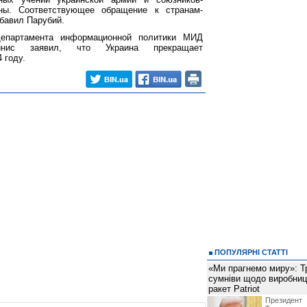
ины. Соответствующее обращение к странам-
обавил Парубий.
департамента информационной политики МИД
йнис заявил, что Украина прекращает
 году.
ПОПУЛЯРНІ СТАТТІ
«Ми прагнемо миру»: Т
сумніви щодо виробниц
ракет Patriot
Президен