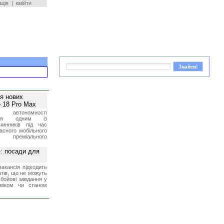
ація
|
ввійти
ея нових
 18 Pro Max
 автономності
ться одним із
чинників під час
асного мобільного
 преміального
»: посади для
акансія підходить
тів, що не можуть
бойові завдання у
 віком чи станом