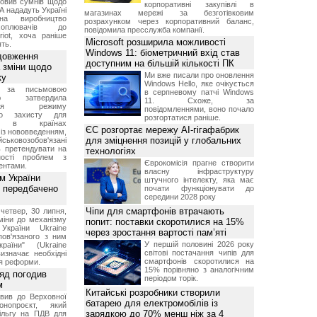
овив сумнів щодо
корпоративні закупівлі в
А нададуть Україні
магазинах мережі за безготівковим
на виробництво
розрахунком через корпоративний баланс,
ехоплювачів до
повідомила пресслужба компанії.
riot, хоча раніше
Microsoft розширила можливості
ть.
Windows 11: біометричний вхід став
довження
доступним на більшій кількості ПК
а зміни щодо
Ми вже писали про оновлення
ку
Windows Hello, яке очікується
 за письмовою
в серпневому патчі Windows
ою затвердила
11. Схоже, за
ення режиму
повідомленнями, воно почало
го захисту для
розгортатися раніше.
ів в країнах
ЄС розгортає мережу AI-гігафабрик
із нововведенням,
для зміцнення позицій у глобальних
овозобов'язані
ь претендувати на
технологіях
ності проблем з
Єврокомісія прагне створити
ентами.
власну інфраструктуру
м України
штучного інтелекту, яка має
 передбачено
почати функціонувати до
середини 2028 року
Чіпи для смартфонів втрачають
четвер, 30 липня,
міни до механізму
попит: поставки скоротилися на 15%
 України Ukraine
через зростання вартості пам’яті
 пов'язаного з ним
У першій половині 2026 року
раїни" (Ukraine
світові постачання чипів для
изначає необхідні
смартфонів скоротилися на
я реформи.
15% порівняно з аналогічним
ряд погодив
періодом торік.
м
Китайські розробники створили
вив до Верховної
батарею для електромобілів із
нопроєкт, який
зарядкою до 70% менш ніж за 4
ільгу на ПДВ для