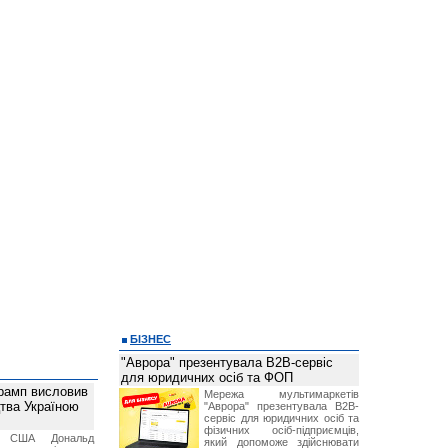
БІЗНЕС
"Аврора" презентувала B2B-сервіс
для юридичних осіб та ФОП
рамп висловив
Мережа мультимаркетів
тва Україною
"Аврора" презентувала B2B-
сервіс для юридичних осіб та
фізичних осіб-підприємців,
т США Дональд
який допоможе здійснювати