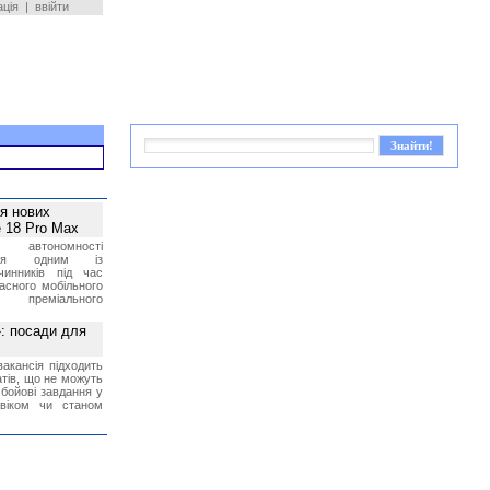
ація
|
ввійти
ея нових
 18 Pro Max
 автономності
ться одним із
чинників під час
асного мобільного
 преміального
»: посади для
акансія підходить
тів, що не можуть
бойові завдання у
 віком чи станом