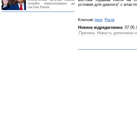
потрібні перехоплювачі до
условия для диалога" с властя
систем Patriot.
Ключові
теги
:
Росія
Новина відредагована
: 07.05.
Причина: Новость дополнена 