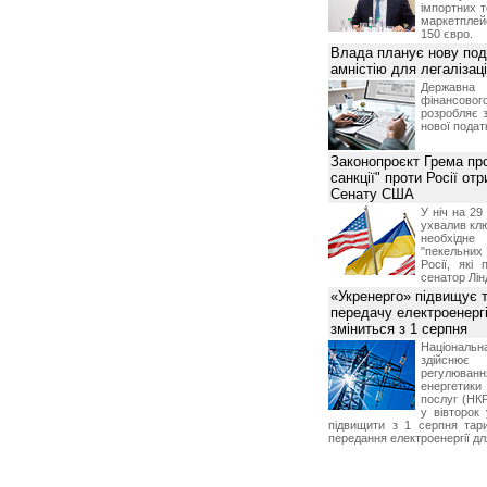
імпортних т
маркетпле
150 євро.
Влада планує нову под
амністію для легалізаці
Держа
фінансово
розробляє 
нової податк
Законопроєкт Грема про
санкції" проти Росії от
Сенату США
У ніч на 2
ухвалив клю
необхідне
"пекельни
Росії, які 
сенатор Лін
«Укренерго» підвищує 
передачу електроенергі
зміниться з 1 серпня
Національ
здійсн
регулюв
енергетик
послуг (НКР
у вівторок
підвищити з 1 серпня тар
передання електроенергії дл