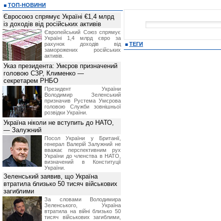
ТОП-НОВИНИ
Євросоюз спрямує Україні €1,4 млрд
із доходів від російських активів
Європейський Союз спрямує
Україні 1,4 млрд євро за
рахунок доходів від
ТЕГИ
заморожених російських
активів.
Указ президента: Умєров призначений
головою СЗР, Клименко —
секретарем РНБО
Президент України
Володимир Зеленський
призначив Pустема Умєрова
головою Служби зовнішньої
розвідки України.
Україна ніколи не вступить до НАТО,
— Залужний
Посол України у Британії,
генерал Валерій Залужний не
вважає перспективним рух
України до членства в НАТО,
визначений в Конституції
України.
Зеленський заявив, що Україна
втратила близько 50 тисяч військових
загиблими
За словами Володимира
Зеленського, Україна
втратила на війні близько 50
тисяч військових загиблими,