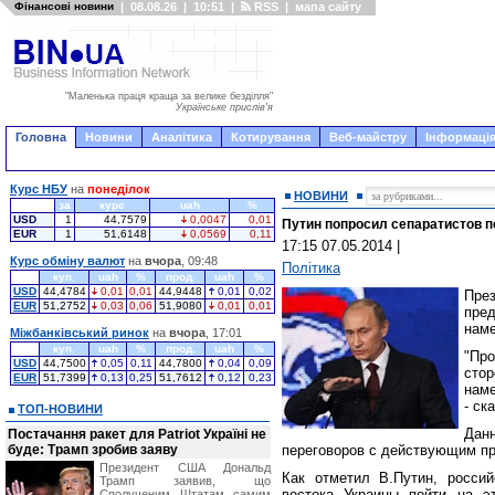
Фінансові новини
|
08.08.26
|
10:51
|
RSS
|
мапа сайту
"Маленька праця краща за велике безділля"
Українське прислів'я
Головна
Новини
Аналітика
Котирування
Веб-майстру
Інформація
Курс НБУ
на
понеділок
НОВИНИ
за
курс
uah
%
USD
1
44,7579
0,0047
0,01
Путин попросил сепаратистов п
EUR
1
51,6148
0,0569
0,11
17:15 07.05.2014
|
Курс обміну валют
на
вчора
, 09:48
Політика
куп.
uah
%
прод.
uah
%
USD
44,4784
0,01
0,01
44,9448
0,01
0,02
Пре
EUR
51,2752
0,03
0,06
51,9080
0,01
0,01
пре
наме
Міжбанківський ринок
на
вчора
, 17:01
куп.
uah
%
прод.
uah
%
"Пр
USD
44,7500
0,05
0,11
44,7800
0,04
0,09
сто
EUR
51,7399
0,13
0,25
51,7612
0,12
0,23
наме
- ск
ТОП-НОВИНИ
Дан
Постачання ракет для Patriot Україні не
буде: Трамп зробив заяву
переговоров с действующим п
Президент США Дональд
Как отметил В.Путин, россий
Трамп заявив, що
востока Украины пойти на э
Сполученим Штатам самим