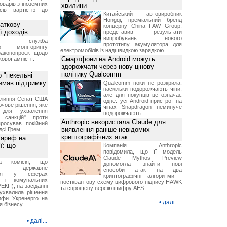
оварів з іноземних
хвилини
йсів вартістю до
Китайський автовиробник
Hongqi, преміальний бренд
аткову
концерну China FAW Group,
ї доходів
представив результати
випробувань нового
вна служба
прототипу акумулятора для
го моніторингу
електромобілів із надшвидкою зарядкою.
законопроєкт щодо
Смартфони на Android можуть
ової амністії.
здорожчати через нову цінову
політику Qualcomm
 "пекельні
римав підтримку
Qualcomm поки не розкрила,
наскільки подорожчають чіпи,
але для покупців це означає
9 липня Сенат США
одне: усі Android-пристрої на
чове рішення, яке
чіпах Snapdragon неминуче
 для ухвалення
подорожчають.
х санкцій" проти
Anthropic використала Claude для
просував покійний
виявлення раніше невідомих
дсі Грем.
криптографічних атак
тариф на
ї: що
Компанія Anthropic
повідомила, що її модель
Claude Mythos Preview
на комісія, що
допомогла знайти нові
ює державне
способи атак на два
ання у сферах
криптографічні алгоритми -
и і комунальних
постквантову схему цифрового підпису HAWK
ЕКП), на засіданні
та спрощену версію шифру AES.
 ухвалила рішення
ифи Укренерго на
•
далі...
я бізнесу.
•
далі...