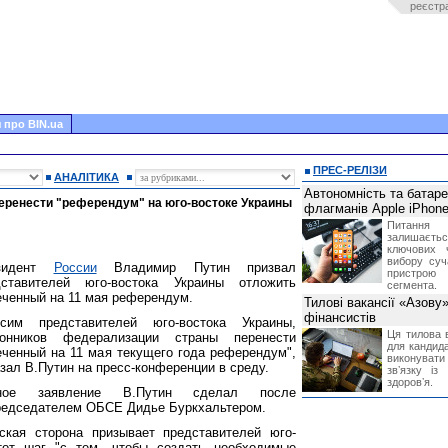
реєстр
 про BIN.ua
ПРЕС-РЕЛІЗИ
АНАЛІТИКА
Автономність та батар
еренести "референдум" на юго-востоке Украины
флагманів Apple iPhone
Питання
залишає
ключових 
вибору суч
зидент
России
Владимир Путин призвал
пристрою
дставителей юго-востока Украины отложить
сегмента.
ченный на 11 мая референдум.
Тилові вакансії «Азову
фінансистів
осим представителей юго-востока Украины,
Ця тилова в
ронников федерализации страны перенести
для кандида
ченный на 11 мая текущего года референдум",
виконувати 
азал В.Путин на пресс-конференции в среду.
звʼязку із
здоровʼя.
ное заявление В.Путин сделал после
редседателем ОБСЕ Дидье Буркхальтером.
ская сторона призывает представителей юго-
тот шаг "с тем, чтобы создать необходимые