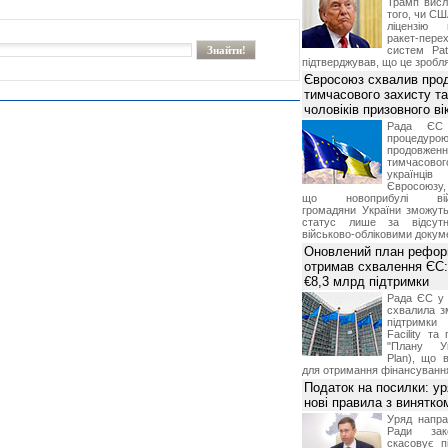
Трамп висл
того, чи СШ
ліцензію 
ракет-пер
систем Pat
підтверджував, що це зробля
Євросоюз схвалив про
тимчасового захисту т
чоловіків призовного ві
Рада ЄС
процедур
продовж
тимчасово
українц
Євросоюзу, 
що новоприбулі військ
громадяни України зможут
статус лише за відсут
військово-обліковими докум
Оновлений план рефор
отримав схвалення ЄС:
€8,3 млрд підтримки
Рада ЄС у 
схвалила з
підтримки
Facility та
"Плану Ук
Plan), що в
для отримання фінансуванн
Податок на посилки: у
нові правила з винятко
Уряд напра
Ради зако
скасовує п