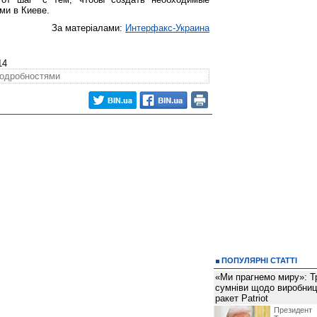
ми в Киеве.
За матеріалами:
Интерфакс-Украина
14
подробностями
ПОПУЛЯРНІ СТАТТІ
«Ми прагнемо миру»: Т
сумніви щодо виробниц
ракет Patriot
Президен