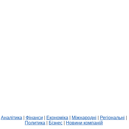
Аналітика
|
Фінанси
|
Економіка
|
Міжнародні
|
Регіональні
|
Политика
|
Бізнес
|
Новини компаній