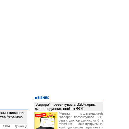
БІЗНЕС
"Аврора" презентувала B2B-сервіс
для юридичних осіб та ФОП
рамп висловив
Мережа мультимаркетів
тва Україною
"Аврора" презентувала B2B-
сервіс для юридичних осіб та
фізичних осіб-підприємців,
т США Дональд
який допоможе здійснювати