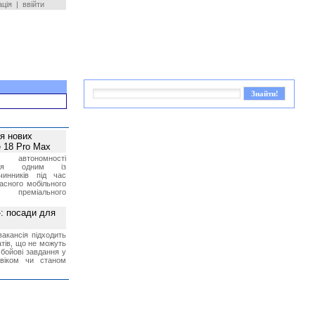
ація
|
ввійти
ея нових
 18 Pro Max
 автономності
ться одним із
чинників під час
асного мобільного
 преміального
»: посади для
акансія підходить
тів, що не можуть
бойові завдання у
 віком чи станом