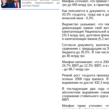
Минфин уточняет, что прямой г
потрібні перехоплювачі до
грн до 664 млрд грн, а гаранти
систем Patriot.
Как поясняется в документе, 
43,3% госдолга, тогда как в д
японской иене - 0,3%.
Ведомство указывает, что по
девальвации гривни свой вк
капитализация Национальной а
(33,3 млрд грн), долговое фин
и капитализация банков (5,2 мл
Согласно документу, выплат
сравнению с предыдущим на 39
бюджета до 35,5%. В том числ
до 46 млрд грн.
Минфин напоминает, что в 2004
24,7% ВВП до 12,3% ВВП, а в 
- до 88,7 млрд грн.
Резкий рост госдолга произо
осенью 2008 года кризиса. В
выражении он достиг 432,3 млр
В последующие два года го
абсолютном выражении снизи
сохранении стабильного курса 
ВВП.
Минфин также уточняет, чт