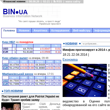
Фінансові новини
|
08.08.26
|
02:21
|
RSS
|
мапа сайту
"Не святі горшки ліплять, а прості люди"
Українське прислів'я
Головна
Новини
Аналітика
Котирування
Веб-майстру
Інформація
Курс НБУ
на
понеділок
НОВИНИ
за
курс
uah
%
USD
1
44,7579
0,0047
0,01
Минфин прогнозирует в 2014 г. 
EUR
1
51,6148
0,0569
0,11
18:21 22.04.2014
|
Курс обміну валют
на
вчора
, 09:48
Економіка
куп.
uah
%
прод.
uah
%
USD
44,4784
0,01
0,01
44,9448
0,01
0,02
Г
EUR
51,2752
0,03
0,06
51,9080
0,01
0,01
у
8
Міжбанківський ринок
на
вчора
, 17:01
п
куп.
uah
%
прод.
uah
%
М
USD
44,7500
0,05
0,11
44,7800
0,04
0,09
EUR
51,7399
0,13
0,25
51,7612
0,12
0,23
"
к
ТОП-НОВИНИ
с
Постачання ракет для Patriot Україні не
с
буде: Трамп зробив заяву
ведомство в Оценке поли
Президент США Дональд
обнародованной на его сайте во
Трамп заявив, що
Сполученим Штатам самим