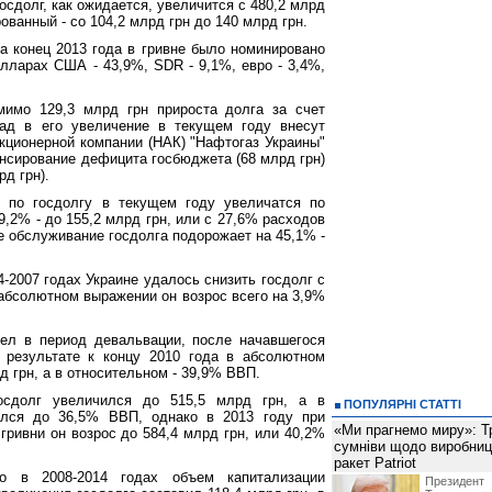
осдолг, как ожидается, увеличится с 480,2 млрд
рованный - со 104,2 млрд грн до 140 млрд грн.
на конец 2013 года в гривне было номинировано
олларах США - 43,9%, SDR - 9,1%, евро - 3,4%,
мимо 129,3 млрд грн прироста долга за счет
лад в его увеличение в текущем году внесут
кционерной компании (НАК) "Нафтогаз Украины"
ансирование дефицита госбюджета (68 млрд грн)
рд грн).
ы по госдолгу в текущем году увеличатся по
,2% - до 155,2 млрд грн, или с 27,6% расходов
е обслуживание госдолга подорожает на 45,1% -
-2007 годах Украине удалось снизить госдолг с
абсолютном выражении он возрос всего на 3,9%
шел в период девальвации, после начавшегося
 результате к концу 2010 года в абсолютном
д грн, а в относительном - 39,9% ВВП.
сдолг увеличился до 515,5 млрд грн, а в
ПОПУЛЯРНІ СТАТТІ
лся до 36,5% ВВП, однако в 2013 году при
«Ми прагнемо миру»: Т
гривни он возрос до 584,4 млрд грн, или 40,2%
сумніви щодо виробниц
ракет Patriot
о в 2008-2014 годах объем капитализации
Президен