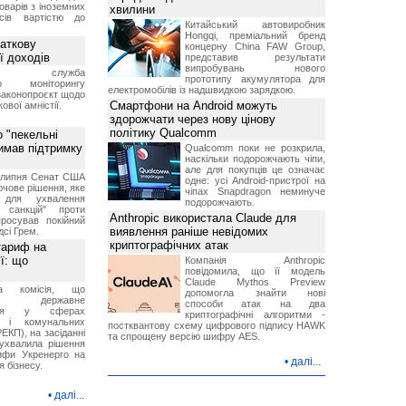
оварів з іноземних
хвилини
йсів вартістю до
Китайський автовиробник
Hongqi, преміальний бренд
аткову
концерну China FAW Group,
ї доходів
представив результати
випробувань нового
вна служба
прототипу акумулятора для
го моніторингу
електромобілів із надшвидкою зарядкою.
законопроєкт щодо
Смартфони на Android можуть
ової амністії.
здорожчати через нову цінову
політику Qualcomm
 "пекельні
римав підтримку
Qualcomm поки не розкрила,
наскільки подорожчають чіпи,
але для покупців це означає
9 липня Сенат США
одне: усі Android-пристрої на
чове рішення, яке
чіпах Snapdragon неминуче
 для ухвалення
подорожчають.
х санкцій" проти
Anthropic використала Claude для
просував покійний
виявлення раніше невідомих
дсі Грем.
криптографічних атак
тариф на
ї: що
Компанія Anthropic
повідомила, що її модель
Claude Mythos Preview
на комісія, що
допомогла знайти нові
ює державне
способи атак на два
ання у сферах
криптографічні алгоритми -
и і комунальних
постквантову схему цифрового підпису HAWK
ЕКП), на засіданні
та спрощену версію шифру AES.
 ухвалила рішення
ифи Укренерго на
•
далі...
я бізнесу.
•
далі...