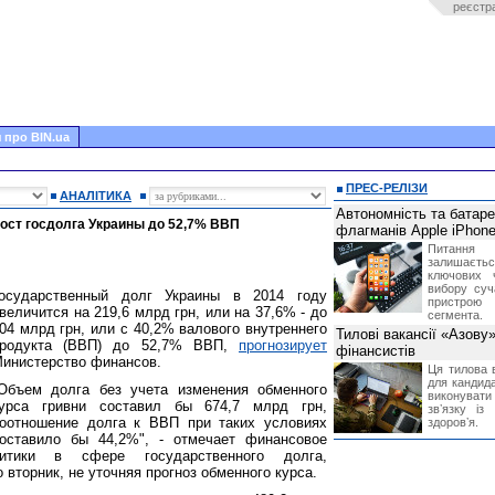
реєстр
 про BIN.ua
ПРЕС-РЕЛІЗИ
АНАЛІТИКА
Автономність та батар
рост госдолга Украины до 52,7% ВВП
флагманів Apple iPhone
Питання
залишає
ключових 
вибору суч
осударственный долг Украины в 2014 году
пристрою
величится на 219,6 млрд грн, или на 37,6% - до
сегмента.
04 млрд грн, или с 40,2% валового внутреннего
Тилові вакансії «Азову
родукта (ВВП) до 52,7% ВВП,
прогнозирует
фінансистів
инистерство финансов.
Ця тилова в
для кандида
Объем долга без учета изменения обменного
виконувати 
урса гривни составил бы 674,7 млрд грн,
звʼязку із
оотношение долга к ВВП при таких условиях
здоровʼя.
оставило бы 44,2%", - отмечает финансовое
тики в сфере государственного долга,
 вторник, не уточняя прогноз обменного курса.