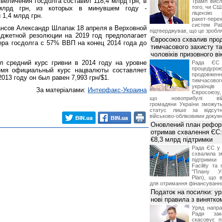
увеличения госдолга составил 118,4 млрд грн, в
Трамп висл
того, чи СШ
млрд грн, из которых в минувшем году -
ліцензію 
 1,4 млрд грн.
ракет-пер
систем Pat
нсов Александр Шлапак 18 апреля в Верховной
підтверджував, що це зробля
джетной резолюции на 2019 год предполагает
Євросоюз схвалив про
ра госдолга с 57% ВВП на конец 2014 года до
тимчасового захисту т
чоловіків призовного ві
л средний курс гривни в 2014 году на уровне
Рада ЄС
процедур
ремя официальный курс нацвалюты составляет
продовж
 2013 году он был равен 7,993 грн/$1.
тимчасово
українц
За матеріалами:
Интерфакс-Украина
Євросоюзу, 
що новоприбулі військ
громадяни України зможут
статус лише за відсут
військово-обліковими докум
Оновлений план рефор
отримав схвалення ЄС:
€8,3 млрд підтримки
Рада ЄС у 
схвалила з
підтримки
Facility та
"Плану Ук
Plan), що в
для отримання фінансуванн
Податок на посилки: у
нові правила з винятко
Уряд напра
Ради зако
скасовує п