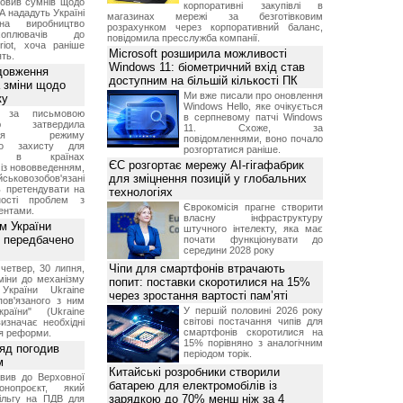
овив сумнів щодо
корпоративні закупівлі в
А нададуть Україні
магазинах мережі за безготівковим
на виробництво
розрахунком через корпоративний баланс,
ехоплювачів до
повідомила пресслужба компанії.
riot, хоча раніше
Microsoft розширила можливості
ть.
Windows 11: біометричний вхід став
довження
доступним на більшій кількості ПК
а зміни щодо
Ми вже писали про оновлення
ку
Windows Hello, яке очікується
 за письмовою
в серпневому патчі Windows
ою затвердила
11. Схоже, за
ення режиму
повідомленнями, воно почало
го захисту для
розгортатися раніше.
ів в країнах
ЄС розгортає мережу AI-гігафабрик
із нововведенням,
для зміцнення позицій у глобальних
овозобов'язані
ь претендувати на
технологіях
ності проблем з
Єврокомісія прагне створити
ентами.
власну інфраструктуру
м України
штучного інтелекту, яка має
 передбачено
почати функціонувати до
середини 2028 року
Чіпи для смартфонів втрачають
четвер, 30 липня,
міни до механізму
попит: поставки скоротилися на 15%
 України Ukraine
через зростання вартості пам’яті
 пов'язаного з ним
У першій половині 2026 року
раїни" (Ukraine
світові постачання чипів для
изначає необхідні
смартфонів скоротилися на
я реформи.
15% порівняно з аналогічним
ряд погодив
періодом торік.
м
Китайські розробники створили
вив до Верховної
батарею для електромобілів із
нопроєкт, який
зарядкою до 70% менш ніж за 4
ільгу на ПДВ для