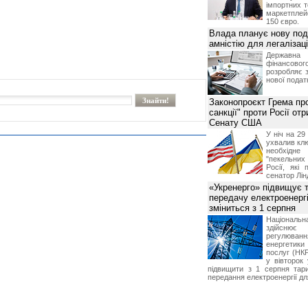
імпортних т
маркетпле
150 євро.
Влада планує нову под
амністію для легалізаці
Держа
фінансово
розробляє 
нової податк
Законопроєкт Грема про
санкції" проти Росії от
Сенату США
У ніч на 2
ухвалив клю
необхідне
"пекельни
Росії, які 
сенатор Лін
«Укренерго» підвищує 
передачу електроенергі
зміниться з 1 серпня
Національ
здійсн
регулюв
енергетик
послуг (НКР
у вівторок
підвищити з 1 серпня тар
передання електроенергії дл