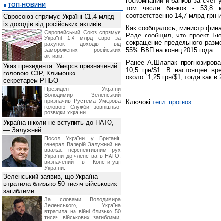
госкомпаний и банков за счет 
ТОП-НОВИНИ
том числе банков - 53,8 
соответственно 14,7 млрд грн и
Євросоюз спрямує Україні €1,4 млрд
із доходів від російських активів
Как сообщалось, министр фина
Європейський Союз спрямує
Раде сообщил, что проект Бю
Україні 1,4 млрд євро за
сокращение предельного разме
рахунок доходів від
55% ВВП на конец 2015 года.
заморожених російських
активів.
Ранее А.Шлапак прогнозирова
Указ президента: Умєров призначений
10,5 грн/$1. В настоящее в
головою СЗР, Клименко —
около 11,25 грн/$1, тогда как в
секретарем РНБО
Президент України
Володимир Зеленський
призначив Pустема Умєрова
Ключові
теги
:
прогноз
головою Служби зовнішньої
розвідки України.
Україна ніколи не вступить до НАТО,
— Залужний
Посол України у Британії,
генерал Валерій Залужний не
вважає перспективним рух
України до членства в НАТО,
визначений в Конституції
України.
Зеленський заявив, що Україна
втратила близько 50 тисяч військових
загиблими
За словами Володимира
Зеленського, Україна
втратила на війні близько 50
тисяч військових загиблими,