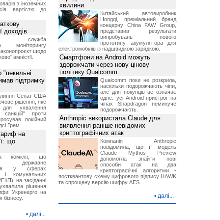
оварів з іноземних
хвилини
йсів вартістю до
Китайський автовиробник
Hongqi, преміальний бренд
аткову
концерну China FAW Group,
ї доходів
представив результати
випробувань нового
вна служба
прототипу акумулятора для
го моніторингу
електромобілів із надшвидкою зарядкою.
законопроєкт щодо
Смартфони на Android можуть
ової амністії.
здорожчати через нову цінову
політику Qualcomm
 "пекельні
римав підтримку
Qualcomm поки не розкрила,
наскільки подорожчають чіпи,
але для покупців це означає
9 липня Сенат США
одне: усі Android-пристрої на
чове рішення, яке
чіпах Snapdragon неминуче
 для ухвалення
подорожчають.
х санкцій" проти
Anthropic використала Claude для
просував покійний
виявлення раніше невідомих
дсі Грем.
криптографічних атак
тариф на
ї: що
Компанія Anthropic
повідомила, що її модель
Claude Mythos Preview
на комісія, що
допомогла знайти нові
ює державне
способи атак на два
ання у сферах
криптографічні алгоритми -
и і комунальних
постквантову схему цифрового підпису HAWK
ЕКП), на засіданні
та спрощену версію шифру AES.
 ухвалила рішення
ифи Укренерго на
•
далі...
я бізнесу.
•
далі...