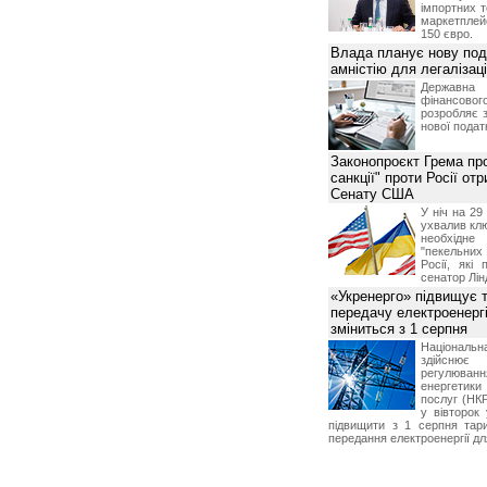
імпортних т
маркетпле
150 євро.
Влада планує нову под
амністію для легалізаці
Держа
фінансово
розробляє 
нової податк
Законопроєкт Грема про
санкції" проти Росії от
Сенату США
У ніч на 2
ухвалив клю
необхідне
"пекельни
Росії, які 
сенатор Лін
«Укренерго» підвищує 
передачу електроенергі
зміниться з 1 серпня
Національ
здійсн
регулюв
енергетик
послуг (НКР
у вівторок
підвищити з 1 серпня тар
передання електроенергії дл