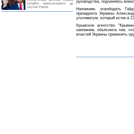
руководства, подчиняясь воин
потрібні перехоплювачі до
систем Patriot.
Напомним, освободить Гай
президента Украины Алексан
ультиматум, который истек в 23
Крымское агентство "Крыми
напомним, объяснила тем, что
властей Украины применять ор