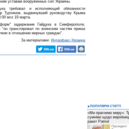
ским уставам вооруженных сил Украины.
дука требовал и исполняющий обязанности
др Турчинов, выдвинувший руководству Крыма
:00 мск 19 марта.
нформ" задержание Гайдука в Симферополе,
 "он транслировал по воинским частям приказ
ужие в отношении мирных граждан".
За матеріалами:
Интерфакс-Украина
ПОПУЛЯРНІ СТАТТІ
«Ми прагнемо миру»: Т
сумніви щодо виробниц
ракет Patriot
Президен