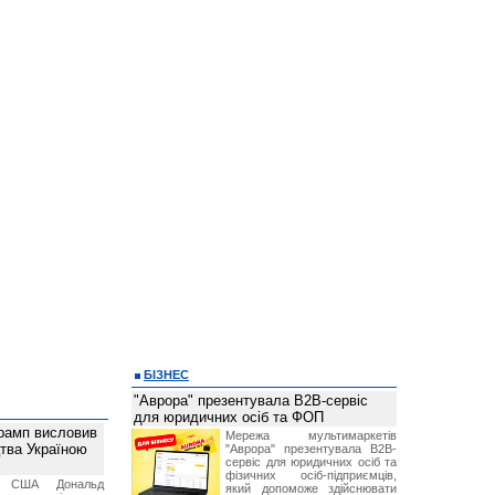
БІЗНЕС
"Аврора" презентувала B2B-сервіс
для юридичних осіб та ФОП
рамп висловив
Мережа мультимаркетів
тва Україною
"Аврора" презентувала B2B-
сервіс для юридичних осіб та
фізичних осіб-підприємців,
т США Дональд
який допоможе здійснювати