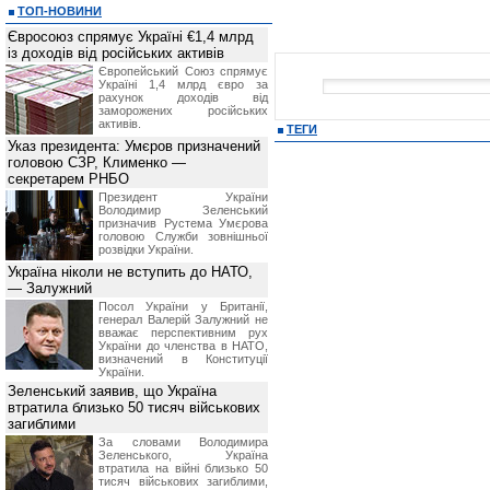
ТОП-НОВИНИ
Євросоюз спрямує Україні €1,4 млрд
із доходів від російських активів
Європейський Союз спрямує
Україні 1,4 млрд євро за
рахунок доходів від
заморожених російських
активів.
ТЕГИ
Указ президента: Умєров призначений
головою СЗР, Клименко —
секретарем РНБО
Президент України
Володимир Зеленський
призначив Pустема Умєрова
головою Служби зовнішньої
розвідки України.
Україна ніколи не вступить до НАТО,
— Залужний
Посол України у Британії,
генерал Валерій Залужний не
вважає перспективним рух
України до членства в НАТО,
визначений в Конституції
України.
Зеленський заявив, що Україна
втратила близько 50 тисяч військових
загиблими
За словами Володимира
Зеленського, Україна
втратила на війні близько 50
тисяч військових загиблими,