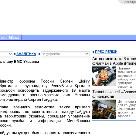
реєстр
 про BIN.ua
ПРЕС-РЕЛІЗИ
АНАЛІТИКА
Автономність та батар
ь главу ВМС Украины
флагманів Apple iPhone
Питання
залишає
ключових 
вибору суч
Министр обороны России Сергей Шойгу
пристрою
братился к руководству Республики Крым с
сегмента.
росьбой освободить задержанного 19 марта
Тилові вакансії «Азову
омандующего военно-морских сил Украины
фінансистів
онтр-адмирала Сергея Гайдука.
Ця тилова в
для кандида
лава военного ведомства также призвал
виконувати 
имферополь не препятствовать выезду Гайдука
звʼязку із
а территорию Украины, сообщает управление
здоровʼя.
пресс-службы и информации Минобороны
оссии.
Гайдук вынужден был выполнять приказы своего