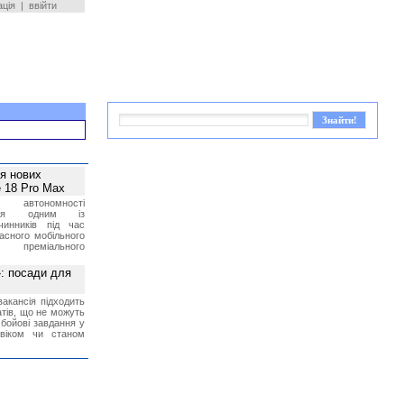
ація
|
ввійти
ея нових
 18 Pro Max
 автономності
ться одним із
чинників під час
асного мобільного
 преміального
»: посади для
акансія підходить
тів, що не можуть
бойові завдання у
 віком чи станом