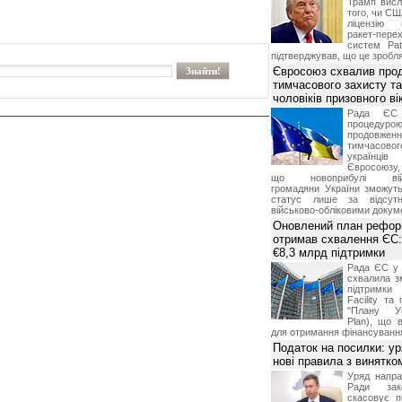
Трамп висл
того, чи СШ
ліцензію 
ракет-пер
систем Pat
підтверджував, що це зробля
Євросоюз схвалив про
тимчасового захисту т
чоловіків призовного ві
Рада ЄС
процедур
продовж
тимчасово
українц
Євросоюзу, 
що новоприбулі військ
громадяни України зможут
статус лише за відсут
військово-обліковими докум
Оновлений план рефор
отримав схвалення ЄС:
€8,3 млрд підтримки
Рада ЄС у 
схвалила з
підтримки
Facility та
"Плану Ук
Plan), що в
для отримання фінансуванн
Податок на посилки: у
нові правила з винятко
Уряд напра
Ради зако
скасовує п