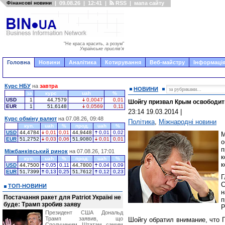
Фінансові новини
|
09.08.26
|
12:41
|
RSS
|
мапа сайту
"Не краса красить, а розум"
Українське прислів'я
Головна
Новини
Аналітика
Котирування
Веб-майстру
Інформація
Курс НБУ
на
завтра
НОВИНИ
за
курс
uah
%
USD
1
44,7579
0,0047
0,01
Шойгу призвал Крым освободит
EUR
1
51,6148
0,0569
0,11
23:14 19.03.2014
|
Курс обміну валют
на 07.08.26, 09:48
Політика
,
Міжнародні новини
куп.
uah
%
прод.
uah
%
USD
44,4784
0,01
0,01
44,9448
0,01
0,02
EUR
51,2752
0,03
0,06
51,9080
0,01
0,01
о
п
Міжбанківський ринок
на 07.08.26, 17:01
к
куп.
uah
%
прод.
uah
%
к
USD
44,7500
0,05
0,11
44,7800
0,04
0,09
EUR
51,7399
0,13
0,25
51,7612
0,12
0,23
Г
С
ТОП-НОВИНИ
н
Постачання ракет для Patriot Україні не
буде: Трамп зробив заяву
Р
Президент США Дональд
Трамп заявив, що
Шойгу обратил внимание, что 
Сполученим Штатам самим