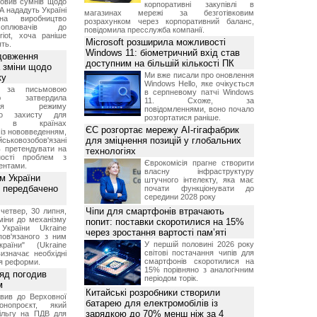
овив сумнів щодо
корпоративні закупівлі в
А нададуть Україні
магазинах мережі за безготівковим
на виробництво
розрахунком через корпоративний баланс,
ехоплювачів до
повідомила пресслужба компанії.
riot, хоча раніше
Microsoft розширила можливості
ть.
Windows 11: біометричний вхід став
довження
доступним на більшій кількості ПК
а зміни щодо
Ми вже писали про оновлення
ку
Windows Hello, яке очікується
 за письмовою
в серпневому патчі Windows
ою затвердила
11. Схоже, за
ення режиму
повідомленнями, воно почало
го захисту для
розгортатися раніше.
ів в країнах
ЄС розгортає мережу AI-гігафабрик
із нововведенням,
для зміцнення позицій у глобальних
овозобов'язані
ь претендувати на
технологіях
ності проблем з
Єврокомісія прагне створити
ентами.
власну інфраструктуру
м України
штучного інтелекту, яка має
 передбачено
почати функціонувати до
середини 2028 року
Чіпи для смартфонів втрачають
четвер, 30 липня,
міни до механізму
попит: поставки скоротилися на 15%
 України Ukraine
через зростання вартості пам’яті
 пов'язаного з ним
У першій половині 2026 року
раїни" (Ukraine
світові постачання чипів для
изначає необхідні
смартфонів скоротилися на
я реформи.
15% порівняно з аналогічним
ряд погодив
періодом торік.
м
Китайські розробники створили
вив до Верховної
батарею для електромобілів із
нопроєкт, який
зарядкою до 70% менш ніж за 4
ільгу на ПДВ для