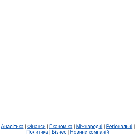
Аналітика
|
Фінанси
|
Економіка
|
Міжнародні
|
Регіональні
|
Политика
|
Бізнес
|
Новини компаній