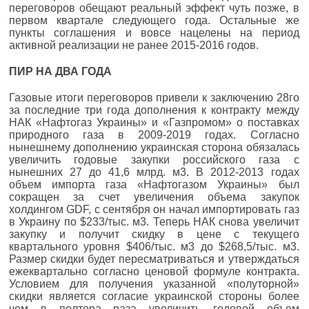
переговоров обещают реальный эффект чуть позже, в
первом квартале следующего года. Остальные же
пункты соглашения и вовсе нацелены на период
активной реализации не ранее 2015-2016 годов.
ПИР НА ДВА ГОДА
Газовые итоги переговоров привели к заключению 28­го
за последние три года дополнения к контракту между
НАК «Нафтогаз Украины» и «Газпромом» о поставках
природного газа в 2009-2019 годах. Согласно
нынешнему дополнению украинская сторона обязалась
увеличить годовые закупки российского газа с
нынешних 27 до 41,6 млрд. м3. В 2012-2013 годах
объем импорта газа «Нафтогазом Украины» был
сокращен за счет увеличения объема закупок
холдингом GDF, с сентября он начал импортировать газ
в Украину по $233/тыс. м3. Теперь НАК снова увеличит
закупку и получит скидку в цене c текущего
квартального уровня $406/тыс. м3 до $268,5/тыс. м3.
Размер скидки будет пересматриваться и утверждаться
ежеквартально согласно ценовой формуле контракта.
Условием для получения указанной «полуторной»
скидки является согласие украинской стороны более
чем в полтора раза увеличить годовой объем