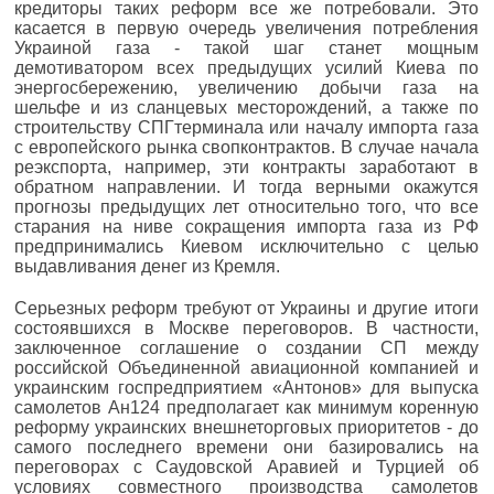
кредиторы таких реформ все же потребовали. Это
касается в первую очередь увеличения потребления
Украиной газа - такой шаг станет мощным
демотиватором всех предыдущих усилий Киева по
энергосбережению, увеличению добычи газа на
шельфе и из сланцевых месторождений, а также по
строительству СПГ­терминала или началу импорта газа
с европейского рынка своп­контрактов. В случае начала
реэкспорта, например, эти контракты заработают в
обратном направлении. И тогда верными окажутся
прогнозы предыдущих лет относительно того, что все
старания на ниве сокращения импорта газа из РФ
предпринимались Киевом исключительно с целью
выдавливания денег из Кремля.
Серьезных реформ требуют от Украины и другие итоги
состоявшихся в Москве переговоров. В частности,
заключенное соглашение о создании СП между
российской Объединенной авиационной компанией и
украинским госпредприятием «Антонов» для выпуска
самолетов Ан­124 предполагает как минимум коренную
реформу украинских внешнеторговых приоритетов - до
самого последнего времени они базировались на
переговорах с Саудовской Аравией и Турцией об
условиях совместного производства самолетов