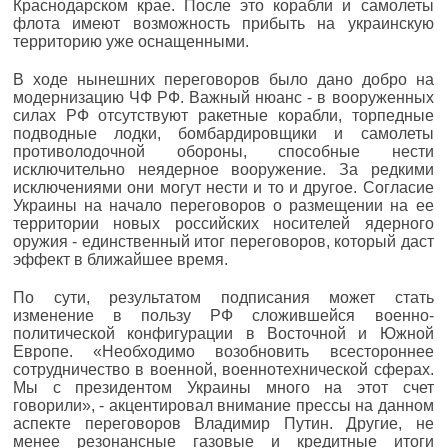
Краснодарском крае. После это корабли и самолеты
флота имеют возможность прибыть на украинскую
территорию уже оснащенными.
В ходе нынешних переговоров было дано добро на
модернизацию ЧФ РФ. Важный нюанс - в вооруженных
силах РФ отсутствуют ракетные корабли, торпедные
подводные лодки, бомбардировщики и самолеты
противолодочной обороны, способные нести
исключительно неядерное вооружение. За редкими
исключениями они могут нести и то и другое. Согласие
Украины на начало переговоров о размещении на ее
территории новых российских носителей ядерного
оружия - единственный итог переговоров, который даст
эффект в ближайшее время.
По сути, результатом подписания может стать
изменение в пользу РФ сложившейся военно­
политической конфигурации в Восточной и Южной
Европе. «Необходимо возобновить всестороннее
сотрудничество в военной, военно­технической сферах.
Мы с президентом Украины много на этот счет
говорили», - акцентировал внимание прессы на данном
аспекте переговоров Владимир Путин. Другие, не
менее резонансные газовые и кредитные итоги