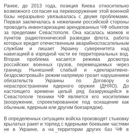
Ранее, до 2013 года, позиция Киева относительно
возможного согласия на перевооружение этой военной
базы неразрывно увязывалась с двумя проблемами.
Первая заключалась в нежелании российской стороны
проводить инвентаризацию арендованных ЧФ объектов
за пределами Севастополя. Она касалась маяков и
пунктов радиотехнической разведки флота, работа
которых вредит отечественным аварийно­спасательным
службам и лишает Украину суверенитета над
навигацией в изрядной части ее территориальных вод.
Вторая проблема касается режима досмотра
российских военных грузов, перемещаемых через
границу. Нынешний слабый и «декларативно­
бездосмотровый» режим напрямую грозит нарушением
обязательств Украины по Договору о
нераспространении ядерного оружия (ДНЯО). До
настоящего времени целый ряд базирующейся в
Севастополе техники ЧФ является его носителями
(вооружение, спроектированное под оснащение как
обычным, ядерным или другим боезарядом).
В определенных ситуациях войска производят стыковку
крылатых ракет и торпед с ядерными боевыми частями
не в Украине, а на территории других баз ЧФ в