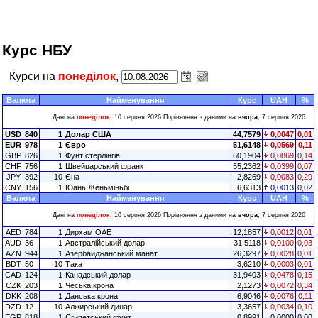
Курс НБУ
Курси на
понеділок
,
Валюта
Найменування
Курс
UAH
%
Дані на
понеділок
, 10 серпня 2026 Порівняння з даними на
вчора
, 7 серпня 2026
USD
840
1
Долар США
44,7579
0,0047
0,01
EUR
978
1
Євро
51,6148
0,0569
0,11
GBP
826
1
Фунт стерлінгів
60,1904
0,0869
0,14
CHF
756
1
Швейцарський франк
55,2362
0,0399
0,07
JPY
392
10
Єна
2,8269
0,0083
0,29
CNY
156
1
Юань Женьміньбі
6,6313
0,0013
0,02
Валюта
Найменування
Курс
UAH
%
Дані на
понеділок
, 10 серпня 2026 Порівняння з даними на
вчора
, 7 серпня 2026
AED
784
1
Дирхам ОАЕ
12,1857
0,0012
0,01
AUD
36
1
Австралійський долар
31,5118
0,0100
0,03
AZN
944
1
Азербайджанський манат
26,3297
0,0028
0,01
BDT
50
10
Така
3,6210
0,0003
0,01
CAD
124
1
Канадський долар
31,9403
0,0478
0,15
CZK
203
1
Чеська крона
2,1273
0,0072
0,34
DKK
208
1
Данська крона
6,9046
0,0076
0,11
DZD
12
10
Алжирський динар
3,3657
0,0034
0,10
EGP
818
1
Єгипетський фунт
0,8991
0,0000
0,00