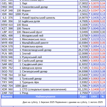
GEL
981
1
Ларі
17,0832
0,0070
0,04
HKD
344
1
Гонконгівський долар
5,7053
0,0008
0,01
HUF
348
100
Форинт
14,1612
0,0347
0,24
IDR
360
1000
Рупія
2,5011
0,0032
0,13
ILS
376
1
Новий ізраїльський шекель
14,9079
0,0435
0,29
INR
356
10
Індійська рупія
4,7005
0,0009
0,02
KRW
410
100
Вона
3,1606
0,0161
0,51
KZT
398
100
Теньге
9,5567
0,0045
0,05
LBP
422
100
Ліванський фунт
0,0499
0,0000
0,00
MDL
498
1
Молдовський лей
2,5758
0,0003
0,01
MXN
484
1
Мексиканське песо
2,6082
0,0133
0,51
MYR
458
1
Малайзійський ринггіт
10,9384
0,0055
0,05
NOK
578
1
Норвезька крона
4,7038
0,0054
0,11
NZD
554
1
Новозеландський долар
26,2729
0,0565
0,21
PLN
985
1
Злотий
12,0088
0,0103
0,09
RON
946
1
Румунський лей
9,8283
0,0060
0,06
RSD
941
10
Сербський динар
4,3980
0,0053
0,12
SAR
682
1
Саудівський ріял
11,9202
0,0010
0,01
SEK
752
1
Шведська крона
4,7165
0,0111
0,23
SGD
702
1
Сінгапурський долар
34,9398
0,0263
0,08
THB
764
10
Бат
13,5400
0,0002
0,00
TND
788
1
Туніський динар
15,2690
0,0063
0,04
TRY
949
1
Турецька ліра
0,9382
0,0023
0,24
VND
704
1000
Донг
1,7081
0,0025
0,15
XDR
960
1
СПЗ (спеціальні права запозичення)
61,1291
0,0408
0,07
ZAR
710
1
Ренд
2,7550
0,0118
0,43
Валюта
Найменування
Курс
UAH
%
Дані на суботу, 1 березня 2025 Порівняння з даними на суботу, 1 лютого 2025