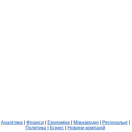
Аналітика
|
Фінанси
|
Економіка
|
Міжнародні
|
Регіональні
|
Политика
|
Бізнес
|
Новини компаній