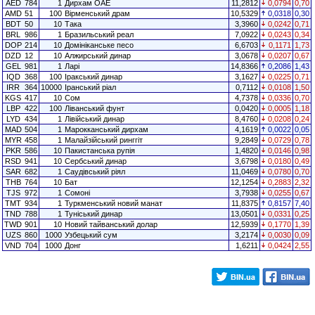
AED
784
1
Дирхам ОАЕ
11,2812
0,0794
0,70
AMD
51
100
Вірменський драм
10,5329
0,0318
0,30
BDT
50
10
Така
3,3960
0,0242
0,71
BRL
986
1
Бразильський реал
7,0922
0,0243
0,34
DOP
214
10
Домініканське песо
6,6703
0,1171
1,73
DZD
12
10
Алжирський динар
3,0678
0,0207
0,67
GEL
981
1
Ларі
14,8366
0,2086
1,43
IQD
368
100
Іракський динар
3,1627
0,0225
0,71
IRR
364
10000
Іранський ріал
0,7112
0,0108
1,50
KGS
417
10
Сом
4,7378
0,0336
0,70
LBP
422
100
Ліванський фунт
0,0420
0,0005
1,18
LYD
434
1
Лівійський динар
8,4760
0,0208
0,24
MAD
504
1
Марокканський дирхам
4,1619
0,0022
0,05
MYR
458
1
Малайзійський ринггіт
9,2849
0,0729
0,78
PKR
586
10
Пакистанська рупія
1,4820
0,0146
0,98
RSD
941
10
Сербський динар
3,6798
0,0180
0,49
SAR
682
1
Саудівський ріял
11,0469
0,0780
0,70
THB
764
10
Бат
12,1254
0,2883
2,32
TJS
972
1
Сомоні
3,7938
0,0255
0,67
TMT
934
1
Туркменський новий манат
11,8375
0,8157
7,40
TND
788
1
Туніський динар
13,0501
0,0331
0,25
TWD
901
10
Новий тайванський долар
12,5939
0,1770
1,39
UZS
860
1000
Узбецький сум
3,2174
0,0030
0,09
VND
704
1000
Донг
1,6211
0,0424
2,55