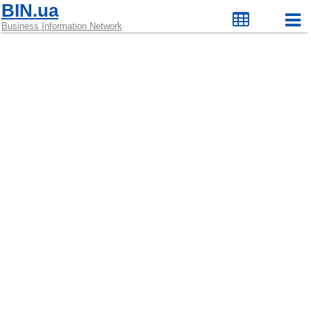
BIN.ua
Business Information Network