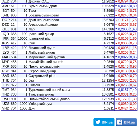
AED
784
1
Дирхам ОАЕ
11,2812
0,0794
0,70
AMD
51
100
Вірменський драм
10,5329
0,0318
0,30
BDT
50
10
Така
3,3960
0,0242
0,71
BRL
986
1
Бразильський реал
7,0922
0,0243
0,34
DOP
214
10
Домініканське песо
6,6703
0,1171
1,73
DZD
12
10
Алжирський динар
3,0678
0,0207
0,67
GEL
981
1
Ларі
14,8366
0,2086
1,43
IQD
368
100
Іракський динар
3,1627
0,0225
0,71
IRR
364
10000
Іранський ріал
0,7112
0,0108
1,50
KGS
417
10
Сом
4,7378
0,0336
0,70
LBP
422
100
Ліванський фунт
0,0420
0,0005
1,18
LYD
434
1
Лівійський динар
8,4760
0,0208
0,24
MAD
504
1
Марокканський дирхам
4,1619
0,0022
0,05
MYR
458
1
Малайзійський ринггіт
9,2849
0,0729
0,78
PKR
586
10
Пакистанська рупія
1,4820
0,0146
0,98
RSD
941
10
Сербський динар
3,6798
0,0180
0,49
SAR
682
1
Саудівський ріял
11,0469
0,0780
0,70
THB
764
10
Бат
12,1254
0,2883
2,32
TJS
972
1
Сомоні
3,7938
0,0255
0,67
TMT
934
1
Туркменський новий манат
11,8375
0,8157
7,40
TND
788
1
Туніський динар
13,0501
0,0331
0,25
TWD
901
10
Новий тайванський долар
12,5939
0,1770
1,39
UZS
860
1000
Узбецький сум
3,2174
0,0030
0,09
VND
704
1000
Донг
1,6211
0,0424
2,55