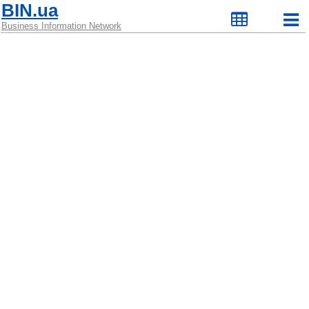
BIN.ua
Business Information Network