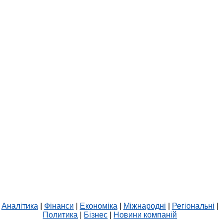
Аналітика
|
Фінанси
|
Економіка
|
Міжнародні
|
Регіональні
|
Политика
|
Бізнес
|
Новини компаній