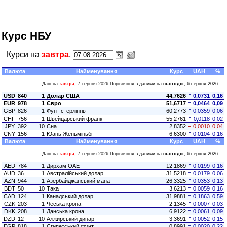
Курс НБУ
Курси на
завтра
,
Валюта
Найменування
Курс
UAH
%
Дані на
завтра
, 7 серпня 2026 Порівняння з даними на
сьогодні
, 6 серпня 2026
USD
840
1
Долар США
44,7626
0,0731
0,16
EUR
978
1
Євро
51,6717
0,0464
0,09
GBP
826
1
Фунт стерлінгів
60,2773
0,0359
0,06
CHF
756
1
Швейцарський франк
55,2761
0,0118
0,02
JPY
392
10
Єна
2,8352
0,0010
0,04
CNY
156
1
Юань Женьміньбі
6,6300
0,0104
0,16
Валюта
Найменування
Курс
UAH
%
Дані на
завтра
, 7 серпня 2026 Порівняння з даними на
сьогодні
, 6 серпня 2026
AED
784
1
Дирхам ОАЕ
12,1869
0,0199
0,16
AUD
36
1
Австралійський долар
31,5218
0,0179
0,06
AZN
944
1
Азербайджанський манат
26,3325
0,0353
0,13
BDT
50
10
Така
3,6213
0,0059
0,16
CAD
124
1
Канадський долар
31,9881
0,1863
0,59
CZK
203
1
Чеська крона
2,1345
0,0007
0,03
DKK
208
1
Данська крона
6,9122
0,0061
0,09
DZD
12
10
Алжирський динар
3,3691
0,0052
0,15
EGP
818
1
Єгипетський фунт
0,8991
0,0020
0,22