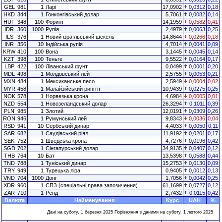
GEL
981
1
Ларі
17,0902
0,0312
0,18
HKD
344
1
Гонконгівський долар
5,7061
0,0082
0,14
HUF
348
100
Форинт
14,1959
0,0582
0,41
IDR
360
1000
Рупія
2,4979
0,0063
0,25
ILS
376
1
Новий ізраїльський шекель
14,8644
0,0266
0,18
INR
356
10
Індійська рупія
4,7014
0,0041
0,09
KRW
410
100
Вона
3,1445
0,0045
0,14
KZT
398
100
Теньге
9,5522
0,0164
0,17
LBP
422
100
Ліванський фунт
0,0499
0,0001
0,20
MDL
498
1
Молдовський лей
2,5755
0,0053
0,21
MXN
484
1
Мексиканське песо
2,5949
0,0004
0,02
MYR
458
1
Малайзійський ринггіт
10,9439
0,0275
0,25
NOK
578
1
Норвезька крона
4,6984
0,0005
0,01
NZD
554
1
Новозеландський долар
26,3294
0,1011
0,39
PLN
985
1
Злотий
12,0191
0,0309
0,26
RON
946
1
Румунський лей
9,8343
0,0036
0,04
RSD
941
10
Сербський динар
4,4033
0,0050
0,11
SAR
682
1
Саудівський ріял
11,9192
0,0201
0,17
SEK
752
1
Шведська крона
4,7276
0,0196
0,42
SGD
702
1
Сінгапурський долар
34,9135
0,0407
0,12
THB
764
10
Бат
13,5398
0,0588
0,44
TND
788
1
Туніський динар
15,2753
0,0130
0,09
TRY
949
1
Турецька ліра
0,9405
0,0012
0,13
VND
704
1000
Донг
1,7056
0,0042
0,25
XDR
960
1
СПЗ (спеціальні права запозичення)
61,1699
0,0727
0,12
ZAR
710
1
Ренд
2,7432
0,0115
0,42
Валюта
Найменування
Курс
UAH
%
Дані на суботу, 1 березня 2025 Порівняння з даними на суботу, 1 лютого 2025