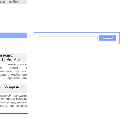
ація
|
ввійти
ея нових
 18 Pro Max
 автономності
ться одним із
чинників під час
асного мобільного
 преміального
»: посади для
акансія підходить
тів, що не можуть
бойові завдання у
 віком чи станом