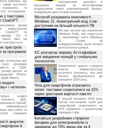
ські компанії, що
корпоративні закупівлі в
у сфері штучного
магазинах мережі за безготівковим
, отримують та
розрахунком через корпоративний баланс,
Corp. за кордоном.
повідомила пресслужба компанії.
я з текстових
Microsoft розширила можливості
сії ChatGPT
Windows 11: біометричний вхід став
онсувала великі
доступним на більшій кількості ПК
я користувачів
Ми вже писали про оновлення
ого ChatGPT та
Windows Hello, яке очікується
 тарифу Go: із
в серпневому патчі Windows
о тижня ліміт на
11. Схоже, за
ти скасовується.
повідомленнями, воно почало
их пристроїв
розгортатися раніше.
е за програмою
ЄС розгортає мережу AI-гігафабрик
для зміцнення позицій у глобальних
ple оголосила про
технологіях
 своєї програми
Єврокомісія прагне створити
rade-In в США,
власну інфраструктуру
 розмір виплат за
штучного інтелекту, яка має
 моделей iPhone,
почати функціонувати до
а Apple Watch.
середини 2028 року
о моделі
Чіпи для смартфонів втрачають
ву» і «втекли»
попит: поставки скоротилися на 15%
через зростання вартості пам’яті
нтальні моделі
У першій половині 2026 року
інтелекту (ШІ),
світові постачання чипів для
компанією OpenAI,
смартфонів скоротилися на
обмінюватися
15% порівняно з аналогічним
нями між собою та
періодом торік.
посіб отримати
Китайські розробники створили
ості акаунтів:
батарею для електромобілів із
 смартфони й
зарядкою до 70% менш ніж за 4