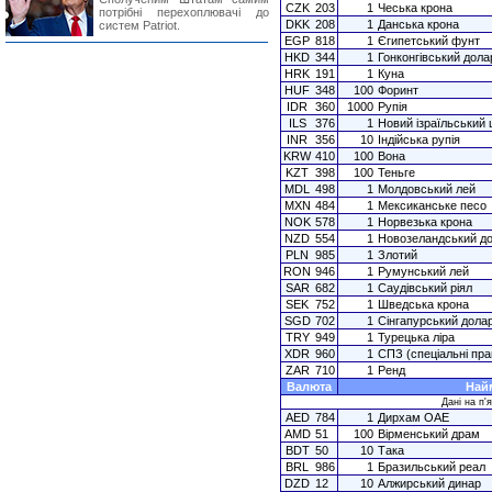
CZK
203
1
Чеська крона
потрібні перехоплювачі до
DKK
208
1
Данська крона
систем Patriot.
EGP
818
1
Єгипетський фунт
HKD
344
1
Гонконгівський дола
HRK
191
1
Куна
HUF
348
100
Форинт
IDR
360
1000
Рупія
ILS
376
1
Новий ізраїльський
INR
356
10
Індійська рупія
KRW
410
100
Вона
KZT
398
100
Теньге
MDL
498
1
Молдовський лей
MXN
484
1
Мексиканське песо
NOK
578
1
Норвезька крона
NZD
554
1
Новозеландський д
PLN
985
1
Злотий
RON
946
1
Румунський лей
SAR
682
1
Саудівський ріял
SEK
752
1
Шведська крона
SGD
702
1
Сінгапурський дола
TRY
949
1
Турецька ліра
XDR
960
1
СПЗ (спеціальні пра
ZAR
710
1
Ренд
Валюта
Най
Дані на п'я
AED
784
1
Дирхам ОАЕ
AMD
51
100
Вірменський драм
BDT
50
10
Така
BRL
986
1
Бразильський реал
DZD
12
10
Алжирський динар