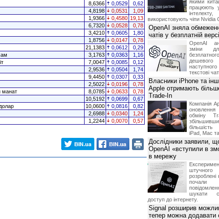
якими китай
8,6366
0,0529
0,62
працюють 
4,8198
0,0531
1,09
інтелекту
1,9366
0,4580
19,13
використовують чіпи Nvidia 
6,7320
0,0528
0,78
OpenAI зняла обмеженн
3,4210
0,0605
1,80
чатів у безплатній вер
1,8756
0,0147
0,78
OpenAI ан
21,1383
0,0612
0,29
зміни дл
хам
3,1763
0,0363
1,16
безплатн
дешевого
іт
7,0047
0,0085
0,12
наступног
2,9536
0,0504
1,74
текстові ча
9,4450
0,0307
0,33
Власники iPhone та інш
2,5022
0,0196
0,78
Apple отримають більш
й манат
8,0785
0,0633
0,78
Trade-In
10,5192
0,0699
0,67
Компанія Ap
долар
10,0600
0,0816
0,82
оновлення
2,6988
0,0340
1,24
обміну T
1,2244
0,0070
0,57
збільшивши
більшість
iPad, Mac т
Дослідники заявили, щ
OpenAI «вступили в змо
в мережу
Експериме
штучного 
розроблені 
почали 
повідомлен
шукати с
доступ до інтернету.
Signal розширив можлив
тепер можна додавати