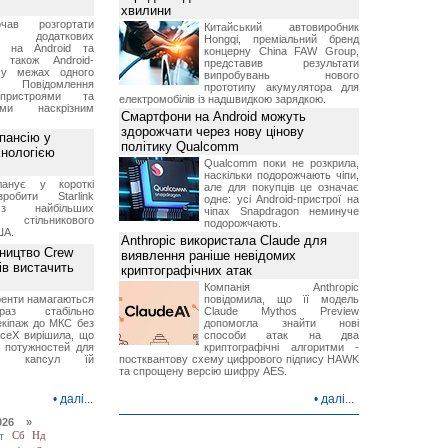
хвилини
чав розгортати
Китайський автовиробник
ку додаткових
Hongqi, преміальний бренд
в на Android та
концерну China FAW Group,
 також Android-
представив результати
 у межах одного
випробувань нового
 Повідомлення
прототипу акумулятора для
пристроями та
електромобілів із надшвидкою зарядкою.
ми наскрізним
Смартфони на Android можуть
здорожчати через нову цінову
пансію у
політику Qualcomm
хнологією
Qualcomm поки не розкрила,
наскільки подорожчають чіпи,
анує у короткі
але для покупців це означає
робити Starlink
одне: усі Android-пристрої на
 найбільших
чіпах Snapdragon неминуче
в стільникового
подорожчають.
ША.
Anthropic використала Claude для
ництво Crew
виявлення раніше невідомих
ів вистачить
криптографічних атак
Компанія Anthropic
ренти намагаються
повідомила, що її модель
аз стабільно
Claude Mythos Preview
екіпаж до МКС без
допомогла знайти нові
aceX вирішила, що
способи атак на два
 потужностей для
криптографічні алгоритми -
них капсул їй
постквантову схему цифрового підпису HAWK
та спрощену версію шифру AES.
•
далі...
•
далі...
026 »
т
Сб
Нд