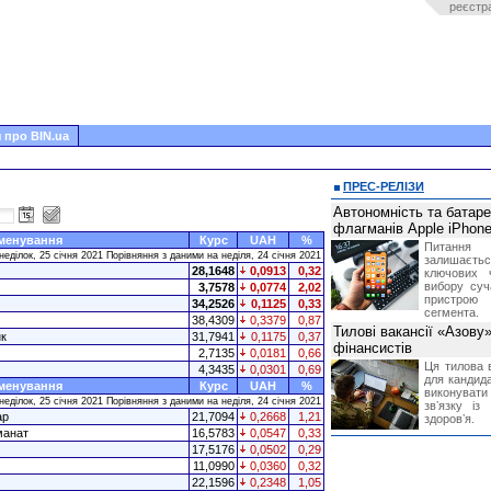
реєстр
 про BIN.ua
ПРЕС-РЕЛІЗИ
Автономність та батар
флагманів Apple iPhone
менування
Курс
UAH
%
Питання
неділок, 25 січня 2021 Порівняння з даними на неділя, 24 січня 2021
залишає
28,1648
0,0913
0,32
ключових 
вибору суч
3,7578
0,0774
2,02
пристрою
34,2526
0,1125
0,33
сегмента.
38,4309
0,3379
0,87
Тилові вакансії «Азову
к
31,7941
0,1175
0,37
фінансистів
2,7135
0,0181
0,66
Ця тилова в
4,3435
0,0301
0,69
для кандида
менування
Курс
UAH
%
виконувати 
неділок, 25 січня 2021 Порівняння з даними на неділя, 24 січня 2021
звʼязку із
ар
21,7094
0,2668
1,21
здоровʼя.
манат
16,5783
0,0547
0,33
17,5176
0,0502
0,29
11,0990
0,0360
0,32
22,1596
0,2348
1,05