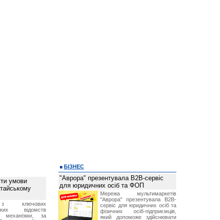
БІЗНЕС
"Аврора" презентувала B2B-сервіс
ти умови
для юридичних осіб та ФОП
итайському
Мережа мультимаркетів
"Аврора" презентувала B2B-
з ключових
сервіс для юридичних осіб та
ських відомств
фізичних осіб-підприємців,
є механізми, за
який допоможе здійснювати