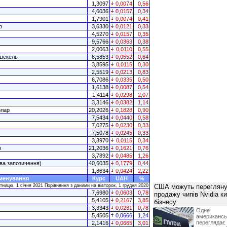
1,3097
0,0074
0,56
4,6036
0,0157
0,34
1,7901
0,0074
0,41
р
3,6330
0,0121
0,33
4,5270
0,0157
0,35
9,5766
0,0363
0,38
2,0063
0,0110
0,55
 шекель
8,5853
0,0552
0,64
3,8595
0,0115
0,30
2,5519
0,0213
0,83
6,7086
0,0335
0,50
1,6138
0,0087
0,54
1,4114
0,0298
2,07
3,3146
0,0382
1,14
олар
20,2026
0,1828
0,90
7,5434
0,0440
0,58
7,0275
0,0230
0,33
7,5078
0,0245
0,33
3,3970
0,0115
0,34
р
21,2036
0,1621
0,76
3,7892
0,0485
1,26
ва запозичення)
40,6035
0,1779
0,44
1,8634
0,0424
2,22
менування
Курс
UAH
%
тницю, 1 січня 2021 Порівняння з даними на вівторок, 1 грудня 2020
США можуть перегляну
7,6980
0,0603
0,78
продажу чипів Nvidia к
5,4105
0,2167
3,85
бізнесу
3,3343
0,0261
0,78
Одне 
5,4505
0,0666
1,24
американ
перегляда
2,1416
0,0665
3,01