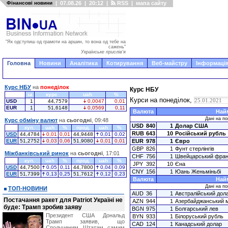
Фінансові новини
|
07.08.26
|
20:12
|
RSS
|
мапа сайту
"Як одступиш од грамоти на аршин, то вона од тебе на
сажень"
Українське прислів'я
Головна
Новини
Аналітика
Котирування
Веб-майстру
Інформація
Курс НБУ
на
понеділок
Курс НБУ
за
курс
uah
%
Курси на понеділок,
USD
1
44,7579
0,0047
0,01
EUR
1
51,6148
0,0569
0,11
Валюта
Най
Дані на по
Курс обміну валют
на
сьогодні
, 09:48
USD
840
1
Долар США
куп.
uah
%
прод.
uah
%
RUB
643
10
Російський рубль
USD
44,4784
0,01
0,01
44,9448
0,01
0,02
EUR
51,2752
0,03
0,06
51,9080
0,01
0,01
EUR
978
1
Євро
GBP
826
1
Фунт стерлінгів
Міжбанківський ринок
на
сьогодні
, 17:01
CHF
756
1
Швейцарський фран
куп.
uah
%
прод.
uah
%
JPY
392
10
Єна
USD
44,7500
0,05
0,11
44,7800
0,04
0,09
CNY
156
1
Юань Женьміньбі
EUR
51,7399
0,13
0,25
51,7612
0,12
0,23
Валюта
Най
Дані на по
ТОП-НОВИНИ
AUD
36
1
Австралійський дол
Постачання ракет для Patriot Україні не
AZN
944
1
Азербайджанський 
буде: Трамп зробив заяву
BGN
975
1
Болгарський лев
Президент США Дональд
BYN
933
1
Білоруський рубль
Трамп заявив, що
CAD
124
1
Канадський долар
Сполученим Штатам самим