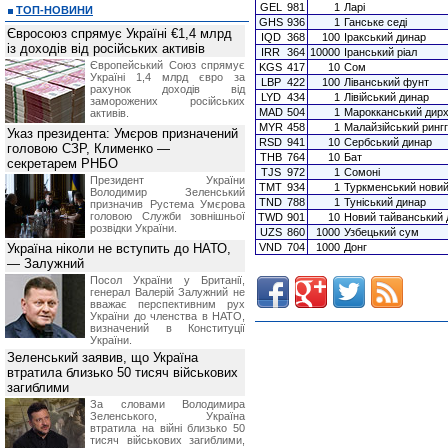
GEL
981
1
Ларі
ТОП-НОВИНИ
GHS
936
1
Ганське седі
Євросоюз спрямує Україні €1,4 млрд
IQD
368
100
Іракський динар
із доходів від російських активів
IRR
364
10000
Іранський ріал
Європейський Союз спрямує
KGS
417
10
Сом
Україні 1,4 млрд євро за
LBP
422
100
Ліванський фунт
рахунок доходів від
LYD
434
1
Лівійський динар
заморожених російських
MAD
504
1
Марокканський дир
активів.
MYR
458
1
Малайзійський рингг
Указ президента: Умєров призначений
RSD
941
10
Сербський динар
головою СЗР, Клименко —
THB
764
10
Бат
секретарем РНБО
TJS
972
1
Сомоні
Президент України
TMT
934
1
Туркменський нови
Володимир Зеленський
TND
788
1
Туніський динар
призначив Pустема Умєрова
головою Служби зовнішньої
TWD
901
10
Новий тайванський 
розвідки України.
UZS
860
1000
Узбецький сум
Україна ніколи не вступить до НАТО,
VND
704
1000
Донг
— Залужний
Посол України у Британії,
генерал Валерій Залужний не
вважає перспективним рух
України до членства в НАТО,
визначений в Конституції
України.
Зеленський заявив, що Україна
втратила близько 50 тисяч військових
загиблими
За словами Володимира
Зеленського, Україна
втратила на війні близько 50
тисяч військових загиблими,