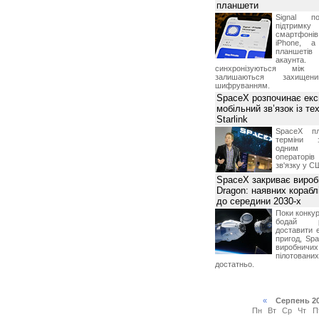
планшети
Signal по
підтрим
смартфоні
iPhone, а
планшетів
акаунта.
синхронізуються між 
залишаються захищени
шифруванням.
SpaceX розпочинає екс
мобільний зв’язок із те
Starlink
SpaceX пл
терміни з
одним з
операторі
зв'язку у С
SpaceX закриває вироб
Dragon: наявних корабл
до середини 2030-х
Поки конку
бодай р
доставити 
пригод, Sp
виробничих
пілотова
достатньо.
«
Серпень 2
Пн
Вт
Ср
Чт
П