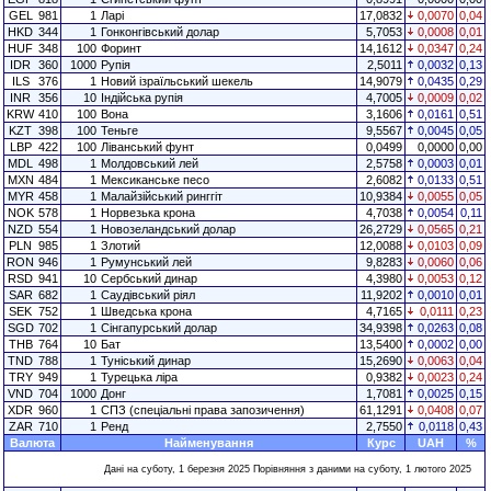
GEL
981
1
Ларі
17,0832
0,0070
0,04
HKD
344
1
Гонконгівський долар
5,7053
0,0008
0,01
HUF
348
100
Форинт
14,1612
0,0347
0,24
IDR
360
1000
Рупія
2,5011
0,0032
0,13
ILS
376
1
Новий ізраїльський шекель
14,9079
0,0435
0,29
INR
356
10
Індійська рупія
4,7005
0,0009
0,02
KRW
410
100
Вона
3,1606
0,0161
0,51
KZT
398
100
Теньге
9,5567
0,0045
0,05
LBP
422
100
Ліванський фунт
0,0499
0,0000
0,00
MDL
498
1
Молдовський лей
2,5758
0,0003
0,01
MXN
484
1
Мексиканське песо
2,6082
0,0133
0,51
MYR
458
1
Малайзійський ринггіт
10,9384
0,0055
0,05
NOK
578
1
Норвезька крона
4,7038
0,0054
0,11
NZD
554
1
Новозеландський долар
26,2729
0,0565
0,21
PLN
985
1
Злотий
12,0088
0,0103
0,09
RON
946
1
Румунський лей
9,8283
0,0060
0,06
RSD
941
10
Сербський динар
4,3980
0,0053
0,12
SAR
682
1
Саудівський ріял
11,9202
0,0010
0,01
SEK
752
1
Шведська крона
4,7165
0,0111
0,23
SGD
702
1
Сінгапурський долар
34,9398
0,0263
0,08
THB
764
10
Бат
13,5400
0,0002
0,00
TND
788
1
Туніський динар
15,2690
0,0063
0,04
TRY
949
1
Турецька ліра
0,9382
0,0023
0,24
VND
704
1000
Донг
1,7081
0,0025
0,15
XDR
960
1
СПЗ (спеціальні права запозичення)
61,1291
0,0408
0,07
ZAR
710
1
Ренд
2,7550
0,0118
0,43
Валюта
Найменування
Курс
UAH
%
Дані на суботу, 1 березня 2025 Порівняння з даними на суботу, 1 лютого 2025