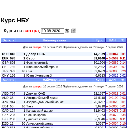
Курс НБУ
Курси на
завтра
,
Валюта
Найменування
Курс
UAH
%
Дані на
завтра
, 10 серпня 2026 Порівняння з даними на п'ятницю, 7 серпня 2026
USD
840
1
Долар США
44,7579
0,0047
0,01
EUR
978
1
Євро
51,6148
0,0569
0,11
GBP
826
1
Фунт стерлінгів
60,1904
0,0869
0,14
CHF
756
1
Швейцарський франк
55,2362
0,0399
0,07
JPY
392
10
Єна
2,8269
0,0083
0,29
CNY
156
1
Юань Женьміньбі
6,6313
0,0013
0,02
Валюта
Найменування
Курс
UAH
%
Дані на
завтра
, 10 серпня 2026 Порівняння з даними на п'ятницю, 7 серпня 2026
AED
784
1
Дирхам ОАЕ
12,1857
0,0012
0,01
AUD
36
1
Австралійський долар
31,5118
0,0100
0,03
AZN
944
1
Азербайджанський манат
26,3297
0,0028
0,01
BDT
50
10
Така
3,6210
0,0003
0,01
CAD
124
1
Канадський долар
31,9403
0,0478
0,15
CZK
203
1
Чеська крона
2,1273
0,0072
0,34
DKK
208
1
Данська крона
6,9046
0,0076
0,11
DZD
12
10
Алжирський динар
3,3657
0,0034
0,10
EGP
818
1
Єгипетський фунт
0,8991
0,0000
0,00