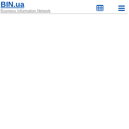
BIN.ua
Business Information Network