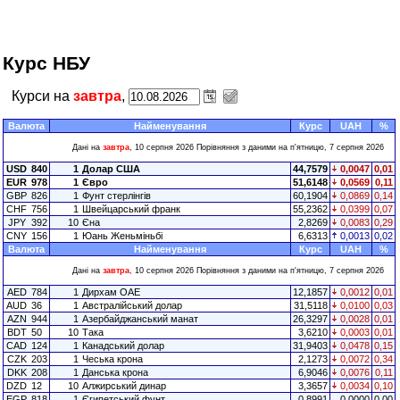
Курс НБУ
Курси на
завтра
,
Валюта
Найменування
Курс
UAH
%
Дані на
завтра
, 10 серпня 2026 Порівняння з даними на п'ятницю, 7 серпня 2026
USD
840
1
Долар США
44,7579
0,0047
0,01
EUR
978
1
Євро
51,6148
0,0569
0,11
GBP
826
1
Фунт стерлінгів
60,1904
0,0869
0,14
CHF
756
1
Швейцарський франк
55,2362
0,0399
0,07
JPY
392
10
Єна
2,8269
0,0083
0,29
CNY
156
1
Юань Женьміньбі
6,6313
0,0013
0,02
Валюта
Найменування
Курс
UAH
%
Дані на
завтра
, 10 серпня 2026 Порівняння з даними на п'ятницю, 7 серпня 2026
AED
784
1
Дирхам ОАЕ
12,1857
0,0012
0,01
AUD
36
1
Австралійський долар
31,5118
0,0100
0,03
AZN
944
1
Азербайджанський манат
26,3297
0,0028
0,01
BDT
50
10
Така
3,6210
0,0003
0,01
CAD
124
1
Канадський долар
31,9403
0,0478
0,15
CZK
203
1
Чеська крона
2,1273
0,0072
0,34
DKK
208
1
Данська крона
6,9046
0,0076
0,11
DZD
12
10
Алжирський динар
3,3657
0,0034
0,10
EGP
818
1
Єгипетський фунт
0,8991
0,0000
0,00