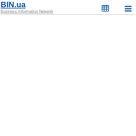
BIN.ua
Business Information Network