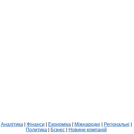
Аналітика
|
Фінанси
|
Економіка
|
Міжнародні
|
Регіональні
|
Политика
|
Бізнес
|
Новини компаній