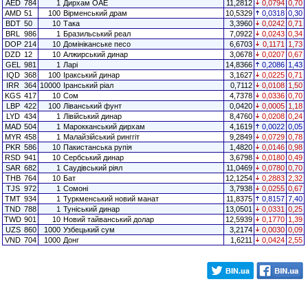
AED
784
1
Дирхам ОАЕ
11,2812
0,0794
0,70
AMD
51
100
Вірменський драм
10,5329
0,0318
0,30
BDT
50
10
Така
3,3960
0,0242
0,71
BRL
986
1
Бразильський реал
7,0922
0,0243
0,34
DOP
214
10
Домініканське песо
6,6703
0,1171
1,73
DZD
12
10
Алжирський динар
3,0678
0,0207
0,67
GEL
981
1
Ларі
14,8366
0,2086
1,43
IQD
368
100
Іракський динар
3,1627
0,0225
0,71
IRR
364
10000
Іранський ріал
0,7112
0,0108
1,50
KGS
417
10
Сом
4,7378
0,0336
0,70
LBP
422
100
Ліванський фунт
0,0420
0,0005
1,18
LYD
434
1
Лівійський динар
8,4760
0,0208
0,24
MAD
504
1
Марокканський дирхам
4,1619
0,0022
0,05
MYR
458
1
Малайзійський ринггіт
9,2849
0,0729
0,78
PKR
586
10
Пакистанська рупія
1,4820
0,0146
0,98
RSD
941
10
Сербський динар
3,6798
0,0180
0,49
SAR
682
1
Саудівський ріял
11,0469
0,0780
0,70
THB
764
10
Бат
12,1254
0,2883
2,32
TJS
972
1
Сомоні
3,7938
0,0255
0,67
TMT
934
1
Туркменський новий манат
11,8375
0,8157
7,40
TND
788
1
Туніський динар
13,0501
0,0331
0,25
TWD
901
10
Новий тайванський долар
12,5939
0,1770
1,39
UZS
860
1000
Узбецький сум
3,2174
0,0030
0,09
VND
704
1000
Донг
1,6211
0,0424
2,55