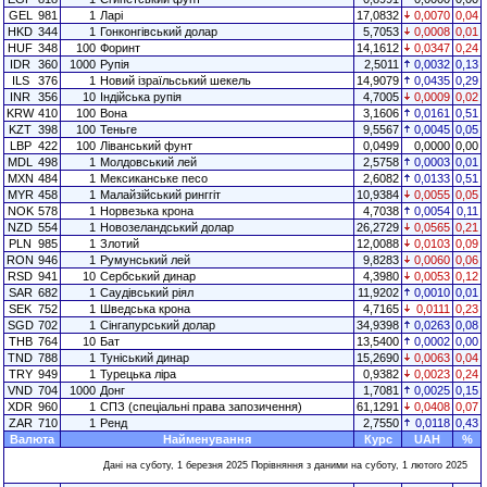
GEL
981
1
Ларі
17,0832
0,0070
0,04
HKD
344
1
Гонконгівський долар
5,7053
0,0008
0,01
HUF
348
100
Форинт
14,1612
0,0347
0,24
IDR
360
1000
Рупія
2,5011
0,0032
0,13
ILS
376
1
Новий ізраїльський шекель
14,9079
0,0435
0,29
INR
356
10
Індійська рупія
4,7005
0,0009
0,02
KRW
410
100
Вона
3,1606
0,0161
0,51
KZT
398
100
Теньге
9,5567
0,0045
0,05
LBP
422
100
Ліванський фунт
0,0499
0,0000
0,00
MDL
498
1
Молдовський лей
2,5758
0,0003
0,01
MXN
484
1
Мексиканське песо
2,6082
0,0133
0,51
MYR
458
1
Малайзійський ринггіт
10,9384
0,0055
0,05
NOK
578
1
Норвезька крона
4,7038
0,0054
0,11
NZD
554
1
Новозеландський долар
26,2729
0,0565
0,21
PLN
985
1
Злотий
12,0088
0,0103
0,09
RON
946
1
Румунський лей
9,8283
0,0060
0,06
RSD
941
10
Сербський динар
4,3980
0,0053
0,12
SAR
682
1
Саудівський ріял
11,9202
0,0010
0,01
SEK
752
1
Шведська крона
4,7165
0,0111
0,23
SGD
702
1
Сінгапурський долар
34,9398
0,0263
0,08
THB
764
10
Бат
13,5400
0,0002
0,00
TND
788
1
Туніський динар
15,2690
0,0063
0,04
TRY
949
1
Турецька ліра
0,9382
0,0023
0,24
VND
704
1000
Донг
1,7081
0,0025
0,15
XDR
960
1
СПЗ (спеціальні права запозичення)
61,1291
0,0408
0,07
ZAR
710
1
Ренд
2,7550
0,0118
0,43
Валюта
Найменування
Курс
UAH
%
Дані на суботу, 1 березня 2025 Порівняння з даними на суботу, 1 лютого 2025