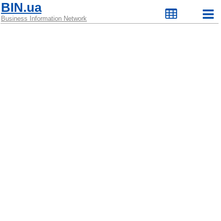
BIN.ua
Business Information Network