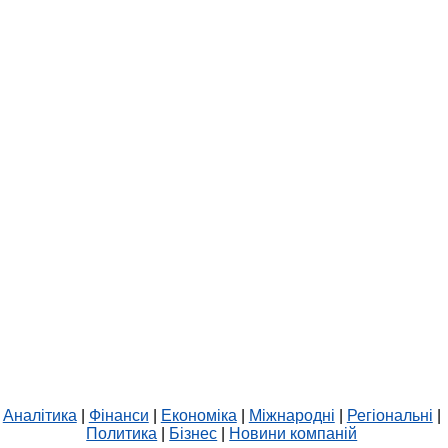
Аналітика
|
Фінанси
|
Економіка
|
Міжнародні
|
Регіональні
|
Политика
|
Бізнес
|
Новини компаній