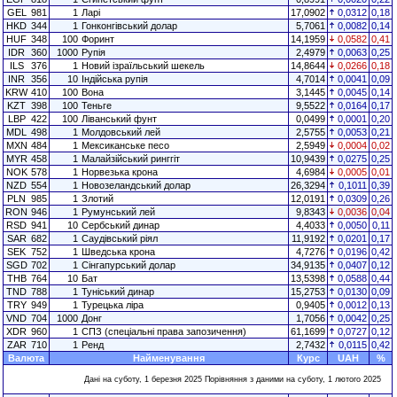
GEL
981
1
Ларі
17,0902
0,0312
0,18
HKD
344
1
Гонконгівський долар
5,7061
0,0082
0,14
HUF
348
100
Форинт
14,1959
0,0582
0,41
IDR
360
1000
Рупія
2,4979
0,0063
0,25
ILS
376
1
Новий ізраїльський шекель
14,8644
0,0266
0,18
INR
356
10
Індійська рупія
4,7014
0,0041
0,09
KRW
410
100
Вона
3,1445
0,0045
0,14
KZT
398
100
Теньге
9,5522
0,0164
0,17
LBP
422
100
Ліванський фунт
0,0499
0,0001
0,20
MDL
498
1
Молдовський лей
2,5755
0,0053
0,21
MXN
484
1
Мексиканське песо
2,5949
0,0004
0,02
MYR
458
1
Малайзійський ринггіт
10,9439
0,0275
0,25
NOK
578
1
Норвезька крона
4,6984
0,0005
0,01
NZD
554
1
Новозеландський долар
26,3294
0,1011
0,39
PLN
985
1
Злотий
12,0191
0,0309
0,26
RON
946
1
Румунський лей
9,8343
0,0036
0,04
RSD
941
10
Сербський динар
4,4033
0,0050
0,11
SAR
682
1
Саудівський ріял
11,9192
0,0201
0,17
SEK
752
1
Шведська крона
4,7276
0,0196
0,42
SGD
702
1
Сінгапурський долар
34,9135
0,0407
0,12
THB
764
10
Бат
13,5398
0,0588
0,44
TND
788
1
Туніський динар
15,2753
0,0130
0,09
TRY
949
1
Турецька ліра
0,9405
0,0012
0,13
VND
704
1000
Донг
1,7056
0,0042
0,25
XDR
960
1
СПЗ (спеціальні права запозичення)
61,1699
0,0727
0,12
ZAR
710
1
Ренд
2,7432
0,0115
0,42
Валюта
Найменування
Курс
UAH
%
Дані на суботу, 1 березня 2025 Порівняння з даними на суботу, 1 лютого 2025