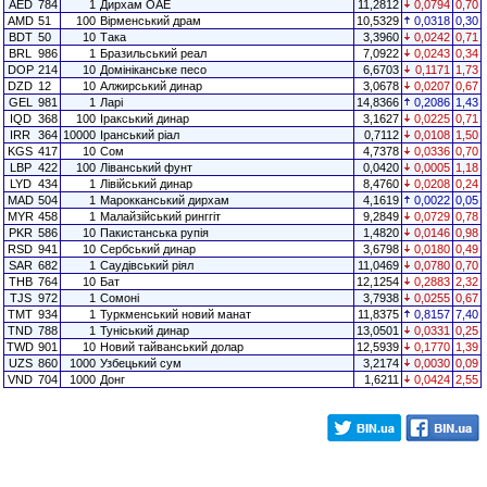
AED
784
1
Дирхам ОАЕ
11,2812
0,0794
0,70
AMD
51
100
Вірменський драм
10,5329
0,0318
0,30
BDT
50
10
Така
3,3960
0,0242
0,71
BRL
986
1
Бразильський реал
7,0922
0,0243
0,34
DOP
214
10
Домініканське песо
6,6703
0,1171
1,73
DZD
12
10
Алжирський динар
3,0678
0,0207
0,67
GEL
981
1
Ларі
14,8366
0,2086
1,43
IQD
368
100
Іракський динар
3,1627
0,0225
0,71
IRR
364
10000
Іранський ріал
0,7112
0,0108
1,50
KGS
417
10
Сом
4,7378
0,0336
0,70
LBP
422
100
Ліванський фунт
0,0420
0,0005
1,18
LYD
434
1
Лівійський динар
8,4760
0,0208
0,24
MAD
504
1
Марокканський дирхам
4,1619
0,0022
0,05
MYR
458
1
Малайзійський ринггіт
9,2849
0,0729
0,78
PKR
586
10
Пакистанська рупія
1,4820
0,0146
0,98
RSD
941
10
Сербський динар
3,6798
0,0180
0,49
SAR
682
1
Саудівський ріял
11,0469
0,0780
0,70
THB
764
10
Бат
12,1254
0,2883
2,32
TJS
972
1
Сомоні
3,7938
0,0255
0,67
TMT
934
1
Туркменський новий манат
11,8375
0,8157
7,40
TND
788
1
Туніський динар
13,0501
0,0331
0,25
TWD
901
10
Новий тайванський долар
12,5939
0,1770
1,39
UZS
860
1000
Узбецький сум
3,2174
0,0030
0,09
VND
704
1000
Донг
1,6211
0,0424
2,55