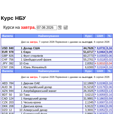
Курс НБУ
Курси на
завтра
,
Валюта
Найменування
Курс
UAH
%
Дані на
завтра
, 7 серпня 2026 Порівняння з даними на
сьогодні
, 6 серпня 2026
USD
840
1
Долар США
44,7626
0,0731
0,16
EUR
978
1
Євро
51,6717
0,0464
0,09
GBP
826
1
Фунт стерлінгів
60,2773
0,0359
0,06
CHF
756
1
Швейцарський франк
55,2761
0,0118
0,02
JPY
392
10
Єна
2,8352
0,0010
0,04
CNY
156
1
Юань Женьміньбі
6,6300
0,0104
0,16
Валюта
Найменування
Курс
UAH
%
Дані на
завтра
, 7 серпня 2026 Порівняння з даними на
сьогодні
, 6 серпня 2026
AED
784
1
Дирхам ОАЕ
12,1869
0,0199
0,16
AUD
36
1
Австралійський долар
31,5218
0,0179
0,06
AZN
944
1
Азербайджанський манат
26,3325
0,0353
0,13
BDT
50
10
Така
3,6213
0,0059
0,16
CAD
124
1
Канадський долар
31,9881
0,1863
0,59
CZK
203
1
Чеська крона
2,1345
0,0007
0,03
DKK
208
1
Данська крона
6,9122
0,0061
0,09
DZD
12
10
Алжирський динар
3,3691
0,0052
0,15
EGP
818
1
Єгипетський фунт
0,8991
0,0020
0,22