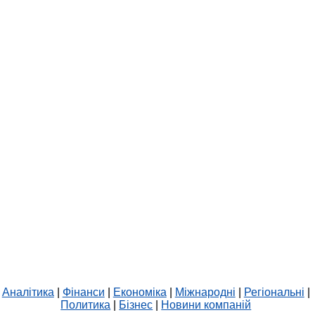
Аналітика
|
Фінанси
|
Економіка
|
Міжнародні
|
Регіональні
|
Политика
|
Бізнес
|
Новини компаній