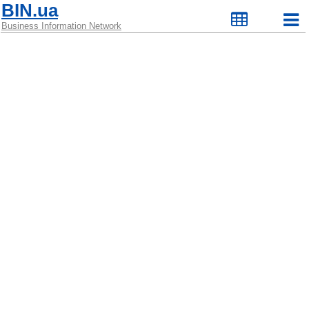
BIN.ua
Business Information Network