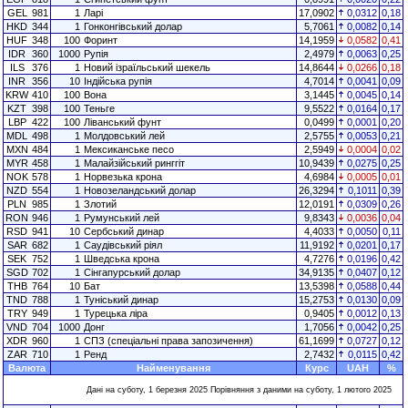
GEL
981
1
Ларі
17,0902
0,0312
0,18
HKD
344
1
Гонконгівський долар
5,7061
0,0082
0,14
HUF
348
100
Форинт
14,1959
0,0582
0,41
IDR
360
1000
Рупія
2,4979
0,0063
0,25
ILS
376
1
Новий ізраїльський шекель
14,8644
0,0266
0,18
INR
356
10
Індійська рупія
4,7014
0,0041
0,09
KRW
410
100
Вона
3,1445
0,0045
0,14
KZT
398
100
Теньге
9,5522
0,0164
0,17
LBP
422
100
Ліванський фунт
0,0499
0,0001
0,20
MDL
498
1
Молдовський лей
2,5755
0,0053
0,21
MXN
484
1
Мексиканське песо
2,5949
0,0004
0,02
MYR
458
1
Малайзійський ринггіт
10,9439
0,0275
0,25
NOK
578
1
Норвезька крона
4,6984
0,0005
0,01
NZD
554
1
Новозеландський долар
26,3294
0,1011
0,39
PLN
985
1
Злотий
12,0191
0,0309
0,26
RON
946
1
Румунський лей
9,8343
0,0036
0,04
RSD
941
10
Сербський динар
4,4033
0,0050
0,11
SAR
682
1
Саудівський ріял
11,9192
0,0201
0,17
SEK
752
1
Шведська крона
4,7276
0,0196
0,42
SGD
702
1
Сінгапурський долар
34,9135
0,0407
0,12
THB
764
10
Бат
13,5398
0,0588
0,44
TND
788
1
Туніський динар
15,2753
0,0130
0,09
TRY
949
1
Турецька ліра
0,9405
0,0012
0,13
VND
704
1000
Донг
1,7056
0,0042
0,25
XDR
960
1
СПЗ (спеціальні права запозичення)
61,1699
0,0727
0,12
ZAR
710
1
Ренд
2,7432
0,0115
0,42
Валюта
Найменування
Курс
UAH
%
Дані на суботу, 1 березня 2025 Порівняння з даними на суботу, 1 лютого 2025