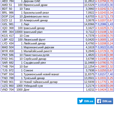
AED
784
1
Дирхам ОАЕ
11,2812
0,0794
0,70
AMD
51
100
Вірменський драм
10,5329
0,0318
0,30
BDT
50
10
Така
3,3960
0,0242
0,71
BRL
986
1
Бразильський реал
7,0922
0,0243
0,34
DOP
214
10
Домініканське песо
6,6703
0,1171
1,73
DZD
12
10
Алжирський динар
3,0678
0,0207
0,67
GEL
981
1
Ларі
14,8366
0,2086
1,43
IQD
368
100
Іракський динар
3,1627
0,0225
0,71
IRR
364
10000
Іранський ріал
0,7112
0,0108
1,50
KGS
417
10
Сом
4,7378
0,0336
0,70
LBP
422
100
Ліванський фунт
0,0420
0,0005
1,18
LYD
434
1
Лівійський динар
8,4760
0,0208
0,24
MAD
504
1
Марокканський дирхам
4,1619
0,0022
0,05
MYR
458
1
Малайзійський ринггіт
9,2849
0,0729
0,78
PKR
586
10
Пакистанська рупія
1,4820
0,0146
0,98
RSD
941
10
Сербський динар
3,6798
0,0180
0,49
SAR
682
1
Саудівський ріял
11,0469
0,0780
0,70
THB
764
10
Бат
12,1254
0,2883
2,32
TJS
972
1
Сомоні
3,7938
0,0255
0,67
TMT
934
1
Туркменський новий манат
11,8375
0,8157
7,40
TND
788
1
Туніський динар
13,0501
0,0331
0,25
TWD
901
10
Новий тайванський долар
12,5939
0,1770
1,39
UZS
860
1000
Узбецький сум
3,2174
0,0030
0,09
VND
704
1000
Донг
1,6211
0,0424
2,55