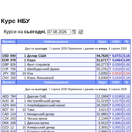
Курс НБУ
Курси на
сьогодні
,
Валюта
Найменування
Курс
UAH
%
Дані на
сьогодні
, 7 серпня 2026 Порівняння з даними на
вчора
, 6 серпня 2026
USD
840
1
Долар США
44,7626
0,0731
0,16
EUR
978
1
Євро
51,6717
0,0464
0,09
GBP
826
1
Фунт стерлінгів
60,2773
0,0359
0,06
CHF
756
1
Швейцарський франк
55,2761
0,0118
0,02
JPY
392
10
Єна
2,8352
0,0010
0,04
CNY
156
1
Юань Женьміньбі
6,6300
0,0104
0,16
Валюта
Найменування
Курс
UAH
%
Дані на
сьогодні
, 7 серпня 2026 Порівняння з даними на
вчора
, 6 серпня 2026
AED
784
1
Дирхам ОАЕ
12,1869
0,0199
0,16
AUD
36
1
Австралійський долар
31,5218
0,0179
0,06
AZN
944
1
Азербайджанський манат
26,3325
0,0353
0,13
BDT
50
10
Така
3,6213
0,0059
0,16
CAD
124
1
Канадський долар
31,9881
0,1863
0,59
CZK
203
1
Чеська крона
2,1345
0,0007
0,03
DKK
208
1
Данська крона
6,9122
0,0061
0,09
DZD
12
10
Алжирський динар
3,3691
0,0052
0,15
EGP
818
1
Єгипетський фунт
0,8991
0,0020
0,22