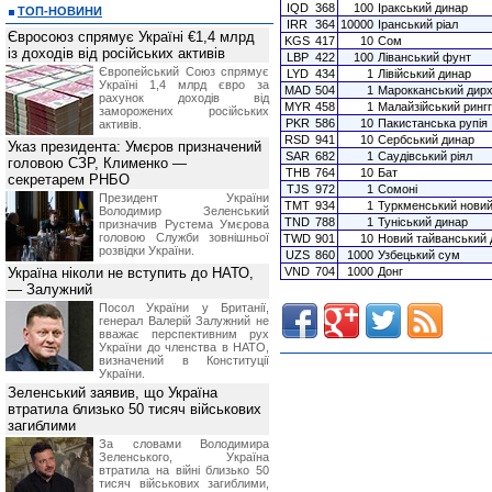
IQD
368
100
Іракський динар
ТОП-НОВИНИ
IRR
364
10000
Іранський ріал
Євросоюз спрямує Україні €1,4 млрд
KGS
417
10
Сом
із доходів від російських активів
LBP
422
100
Ліванський фунт
Європейський Союз спрямує
LYD
434
1
Лівійський динар
Україні 1,4 млрд євро за
MAD
504
1
Марокканський дир
рахунок доходів від
MYR
458
1
Малайзійський рингг
заморожених російських
PKR
586
10
Пакистанська рупія
активів.
RSD
941
10
Сербський динар
Указ президента: Умєров призначений
SAR
682
1
Саудівський ріял
головою СЗР, Клименко —
THB
764
10
Бат
секретарем РНБО
TJS
972
1
Сомоні
Президент України
TMT
934
1
Туркменський нови
Володимир Зеленський
TND
788
1
Туніський динар
призначив Pустема Умєрова
головою Служби зовнішньої
TWD
901
10
Новий тайванський 
розвідки України.
UZS
860
1000
Узбецький сум
Україна ніколи не вступить до НАТО,
VND
704
1000
Донг
— Залужний
Посол України у Британії,
генерал Валерій Залужний не
вважає перспективним рух
України до членства в НАТО,
визначений в Конституції
України.
Зеленський заявив, що Україна
втратила близько 50 тисяч військових
загиблими
За словами Володимира
Зеленського, Україна
втратила на війні близько 50
тисяч військових загиблими,