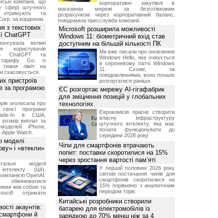
ські компанії, що
корпоративні закупівлі в
у сфері штучного
магазинах мережі за безготівковим
, отримують та
розрахунком через корпоративний баланс,
Corp. за кордоном.
повідомила пресслужба компанії.
я з текстових
Microsoft розширила можливості
сії ChatGPT
Windows 11: біометричний вхід став
онсувала великі
доступним на більшій кількості ПК
я користувачів
Ми вже писали про оновлення
ого ChatGPT та
Windows Hello, яке очікується
 тарифу Go: із
в серпневому патчі Windows
о тижня ліміт на
11. Схоже, за
ти скасовується.
повідомленнями, воно почало
их пристроїв
розгортатися раніше.
е за програмою
ЄС розгортає мережу AI-гігафабрик
для зміцнення позицій у глобальних
ple оголосила про
технологіях
 своєї програми
Єврокомісія прагне створити
rade-In в США,
власну інфраструктуру
 розмір виплат за
штучного інтелекту, яка має
 моделей iPhone,
почати функціонувати до
а Apple Watch.
середини 2028 року
о моделі
Чіпи для смартфонів втрачають
ву» і «втекли»
попит: поставки скоротилися на 15%
через зростання вартості пам’яті
нтальні моделі
У першій половині 2026 року
інтелекту (ШІ),
світові постачання чипів для
компанією OpenAI,
смартфонів скоротилися на
обмінюватися
15% порівняно з аналогічним
нями між собою та
періодом торік.
посіб отримати
Китайські розробники створили
ості акаунтів:
батарею для електромобілів із
 смартфони й
зарядкою до 70% менш ніж за 4