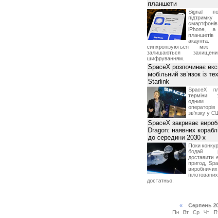
планшети
Signal по
підтрим
смартфоні
iPhone, а
планшетів
акаунта.
синхронізуються між 
залишаються захищени
шифруванням.
SpaceX розпочинає екс
мобільний зв’язок із те
Starlink
SpaceX пл
терміни з
одним з
операторі
зв'язку у С
SpaceX закриває вироб
Dragon: наявних корабл
до середини 2030-х
Поки конку
бодай р
доставити 
пригод, Sp
виробничих
пілотова
достатньо.
«
Серпень 2
Пн
Вт
Ср
Чт
П