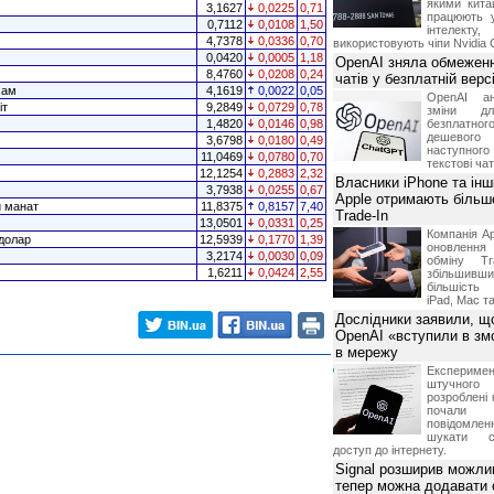
якими китай
3,1627
0,0225
0,71
працюють 
0,7112
0,0108
1,50
інтелекту
4,7378
0,0336
0,70
використовують чіпи Nvidia 
0,0420
0,0005
1,18
OpenAI зняла обмеженн
8,4760
0,0208
0,24
чатів у безплатній вер
хам
4,1619
0,0022
0,05
OpenAI ан
іт
9,2849
0,0729
0,78
зміни дл
1,4820
0,0146
0,98
безплатн
дешевого
3,6798
0,0180
0,49
наступног
11,0469
0,0780
0,70
текстові ча
12,1254
0,2883
2,32
Власники iPhone та інш
3,7938
0,0255
0,67
Apple отримають більш
й манат
11,8375
0,8157
7,40
Trade-In
13,0501
0,0331
0,25
Компанія Ap
долар
12,5939
0,1770
1,39
оновлення
3,2174
0,0030
0,09
обміну T
1,6211
0,0424
2,55
збільшивши
більшість
iPad, Mac т
Дослідники заявили, щ
OpenAI «вступили в змо
в мережу
Експериме
штучного 
розроблені 
почали 
повідомлен
шукати с
доступ до інтернету.
Signal розширив можлив
тепер можна додавати