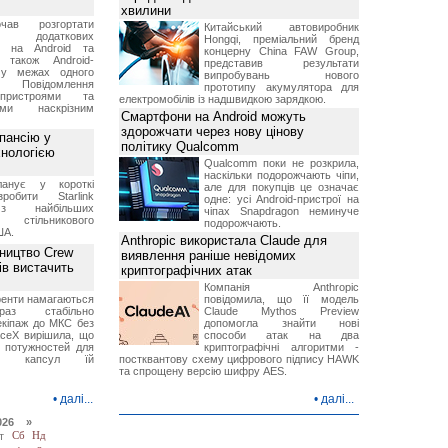
хвилини
чав розгортати
Китайський автовиробник
ку додаткових
Hongqi, преміальний бренд
в на Android та
концерну China FAW Group,
 також Android-
представив результати
 у межах одного
випробувань нового
 Повідомлення
прототипу акумулятора для
пристроями та
електромобілів із надшвидкою зарядкою.
ми наскрізним
Смартфони на Android можуть
здорожчати через нову цінову
пансію у
політику Qualcomm
хнологією
Qualcomm поки не розкрила,
наскільки подорожчають чіпи,
анує у короткі
але для покупців це означає
робити Starlink
одне: усі Android-пристрої на
 найбільших
чіпах Snapdragon неминуче
в стільникового
подорожчають.
ША.
Anthropic використала Claude для
ництво Crew
виявлення раніше невідомих
ів вистачить
криптографічних атак
Компанія Anthropic
ренти намагаються
повідомила, що її модель
аз стабільно
Claude Mythos Preview
екіпаж до МКС без
допомогла знайти нові
aceX вирішила, що
способи атак на два
 потужностей для
криптографічні алгоритми -
них капсул їй
постквантову схему цифрового підпису HAWK
та спрощену версію шифру AES.
•
далі...
•
далі...
026 »
т
Сб
Нд