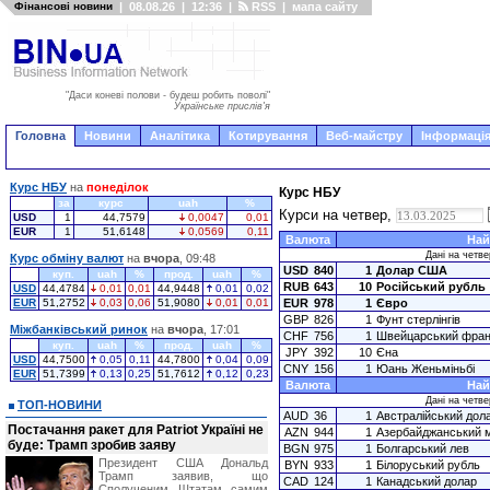
Фінансові новини
|
08.08.26
|
12:36
|
RSS
|
мапа сайту
"Даси коневі полови - будеш робить поволі"
Українське прислів'я
Головна
Новини
Аналітика
Котирування
Веб-майстру
Інформація
Курс НБУ
на
понеділок
Курс НБУ
за
курс
uah
%
Курси на четвер,
USD
1
44,7579
0,0047
0,01
EUR
1
51,6148
0,0569
0,11
Валюта
Най
Дані на четве
Курс обміну валют
на
вчора
, 09:48
USD
840
1
Долар США
куп.
uah
%
прод.
uah
%
RUB
643
10
Російський рубль
USD
44,4784
0,01
0,01
44,9448
0,01
0,02
EUR
51,2752
0,03
0,06
51,9080
0,01
0,01
EUR
978
1
Євро
GBP
826
1
Фунт стерлінгів
Міжбанківський ринок
на
вчора
, 17:01
CHF
756
1
Швейцарський фран
куп.
uah
%
прод.
uah
%
JPY
392
10
Єна
USD
44,7500
0,05
0,11
44,7800
0,04
0,09
CNY
156
1
Юань Женьміньбі
EUR
51,7399
0,13
0,25
51,7612
0,12
0,23
Валюта
Най
Дані на четве
ТОП-НОВИНИ
AUD
36
1
Австралійський дол
Постачання ракет для Patriot Україні не
AZN
944
1
Азербайджанський 
буде: Трамп зробив заяву
BGN
975
1
Болгарський лев
Президент США Дональд
BYN
933
1
Білоруський рубль
Трамп заявив, що
CAD
124
1
Канадський долар
Сполученим Штатам самим