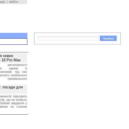
ація
|
ввійти
ея нових
 18 Pro Max
 автономності
ться одним із
чинників під час
асного мобільного
 преміального
»: посади для
акансія підходить
тів, що не можуть
бойові завдання у
 віком чи станом