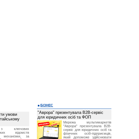
БІЗНЕС
"Аврора" презентувала B2B-сервіс
ти умови
для юридичних осіб та ФОП
итайському
Мережа мультимаркетів
"Аврора" презентувала B2B-
з ключових
сервіс для юридичних осіб та
ських відомств
фізичних осіб-підприємців,
є механізми, за
який допоможе здійснювати