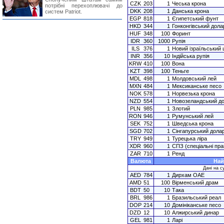
CZK
203
1
Чеська крона
потрібні перехоплювачі до
DKK
208
1
Данська крона
систем Patriot.
EGP
818
1
Єгипетський фунт
HKD
344
1
Гонконгівський дола
HUF
348
100
Форинт
IDR
360
1000
Рупія
ILS
376
1
Новий ізраїльський
INR
356
10
Індійська рупія
KRW
410
100
Вона
KZT
398
100
Теньге
MDL
498
1
Молдовський лей
MXN
484
1
Мексиканське песо
NOK
578
1
Норвезька крона
NZD
554
1
Новозеландський д
PLN
985
1
Злотий
RON
946
1
Румунський лей
SEK
752
1
Шведська крона
SGD
702
1
Сінгапурський дола
TRY
949
1
Турецька ліра
XDR
960
1
СПЗ (спеціальні пра
ZAR
710
1
Ренд
Валюта
Най
Дані на с
AED
784
1
Дирхам ОАЕ
AMD
51
100
Вірменський драм
BDT
50
10
Така
BRL
986
1
Бразильський реал
DOP
214
10
Домініканське песо
DZD
12
10
Алжирський динар
GEL
981
1
Ларі