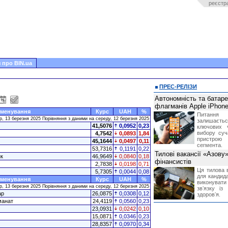
реєстр
 про BIN.ua
ПРЕС-РЕЛІЗИ
Автономність та батар
флагманів Apple iPhone
менування
Курс
UAH
%
Питання
р, 13 березня 2025 Порівняння з даними на середу, 12 березня 2025
залишає
41,5076
0,0952
0,23
ключових 
вибору суч
4,7542
0,0893
1,84
пристрою
45,1644
0,0497
0,11
сегмента.
53,7316
0,1191
0,22
Тилові вакансії «Азову
к
46,9649
0,0840
0,18
фінансистів
2,7838
0,0198
0,71
Ця тилова в
5,7305
0,0044
0,08
для кандида
менування
Курс
UAH
%
виконувати 
р, 13 березня 2025 Порівняння з даними на середу, 12 березня 2025
звʼязку із
ар
26,0875
0,0308
0,12
здоровʼя.
манат
24,4119
0,0560
0,23
23,0931
0,0242
0,10
15,0871
0,0346
0,23
28,8357
0,0970
0,34