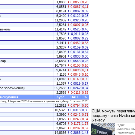
1,8063
0,0050
0,28
6,0551
0,0067
0,11
0,8191
0,0007
0,09
р
5,3420
0,0122
0,23
11,2952
0,0320
0,28
2,5231
0,0007
0,03
 шекель
11,4142
0,0525
0,46
4,7593
0,0111
0,23
2,8576
0,0082
0,29
8,4411
0,0452
0,53
2,3237
0,0159
0,69
2,0495
0,0131
0,64
3,8901
0,0033
0,08
олар
23,6884
0,0543
0,23
10,7647
0,0108
0,10
9,0741
0,0098
0,11
4,1138
0,0043
0,10
р
31,0918
0,0149
0,05
1,1337
0,0019
0,17
ва запозичення)
55,2683
0,0242
0,04
2,2568
0,0118
0,52
менування
Курс
UAH
%
уботу, 1 березня 2025 Порівняння з даними на суботу, 1 лютого 2025
11,2812
0,0794
0,70
10,5329
0,0318
0,30
США можуть перегляну
3,3960
0,0242
0,71
продажу чипів Nvidia к
7,0922
0,0243
0,34
бізнесу
6,6703
0,1171
1,73
Одне 
3,0678
0,0207
0,67
американ
перегляда
14,8366
0,2086
1,43