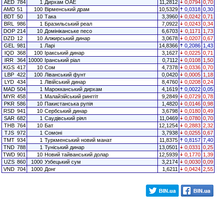
AED
784
1
Дирхам ОАЕ
11,2812
0,0794
0,70
AMD
51
100
Вірменський драм
10,5329
0,0318
0,30
BDT
50
10
Така
3,3960
0,0242
0,71
BRL
986
1
Бразильський реал
7,0922
0,0243
0,34
DOP
214
10
Домініканське песо
6,6703
0,1171
1,73
DZD
12
10
Алжирський динар
3,0678
0,0207
0,67
GEL
981
1
Ларі
14,8366
0,2086
1,43
IQD
368
100
Іракський динар
3,1627
0,0225
0,71
IRR
364
10000
Іранський ріал
0,7112
0,0108
1,50
KGS
417
10
Сом
4,7378
0,0336
0,70
LBP
422
100
Ліванський фунт
0,0420
0,0005
1,18
LYD
434
1
Лівійський динар
8,4760
0,0208
0,24
MAD
504
1
Марокканський дирхам
4,1619
0,0022
0,05
MYR
458
1
Малайзійський ринггіт
9,2849
0,0729
0,78
PKR
586
10
Пакистанська рупія
1,4820
0,0146
0,98
RSD
941
10
Сербський динар
3,6798
0,0180
0,49
SAR
682
1
Саудівський ріял
11,0469
0,0780
0,70
THB
764
10
Бат
12,1254
0,2883
2,32
TJS
972
1
Сомоні
3,7938
0,0255
0,67
TMT
934
1
Туркменський новий манат
11,8375
0,8157
7,40
TND
788
1
Туніський динар
13,0501
0,0331
0,25
TWD
901
10
Новий тайванський долар
12,5939
0,1770
1,39
UZS
860
1000
Узбецький сум
3,2174
0,0030
0,09
VND
704
1000
Донг
1,6211
0,0424
2,55