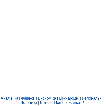
Аналітика
|
Фінанси
|
Економіка
|
Міжнародні
|
Регіональні
|
Политика
|
Бізнес
|
Новини компаній