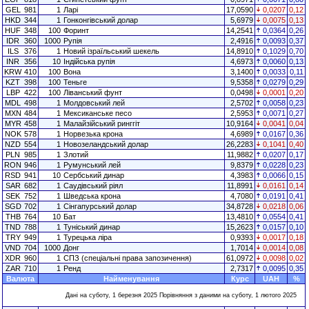
GEL
981
1
Ларі
17,0590
0,0207
0,12
HKD
344
1
Гонконгівський долар
5,6979
0,0075
0,13
HUF
348
100
Форинт
14,2541
0,0364
0,26
IDR
360
1000
Рупія
2,4916
0,0093
0,37
ILS
376
1
Новий ізраїльський шекель
14,8910
0,1029
0,70
INR
356
10
Індійська рупія
4,6973
0,0060
0,13
KRW
410
100
Вона
3,1400
0,0033
0,11
KZT
398
100
Теньге
9,5358
0,0279
0,29
LBP
422
100
Ліванський фунт
0,0498
0,0001
0,20
MDL
498
1
Молдовський лей
2,5702
0,0058
0,23
MXN
484
1
Мексиканське песо
2,5953
0,0071
0,27
MYR
458
1
Малайзійський ринггіт
10,9164
0,0041
0,04
NOK
578
1
Норвезька крона
4,6989
0,0167
0,36
NZD
554
1
Новозеландський долар
26,2283
0,1041
0,40
PLN
985
1
Злотий
11,9882
0,0207
0,17
RON
946
1
Румунський лей
9,8379
0,0228
0,23
RSD
941
10
Сербський динар
4,3983
0,0066
0,15
SAR
682
1
Саудівський ріял
11,8991
0,0161
0,14
SEK
752
1
Шведська крона
4,7080
0,0191
0,41
SGD
702
1
Сінгапурський долар
34,8728
0,0218
0,06
THB
764
10
Бат
13,4810
0,0554
0,41
TND
788
1
Туніський динар
15,2623
0,0157
0,10
TRY
949
1
Турецька ліра
0,9393
0,0017
0,18
VND
704
1000
Донг
1,7014
0,0014
0,08
XDR
960
1
СПЗ (спеціальні права запозичення)
61,0972
0,0098
0,02
ZAR
710
1
Ренд
2,7317
0,0095
0,35
Валюта
Найменування
Курс
UAH
%
Дані на суботу, 1 березня 2025 Порівняння з даними на суботу, 1 лютого 2025