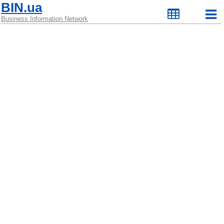
BIN.ua
Business Information Network