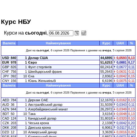
Курс НБУ
Курси на
сьогодні
,
Валюта
Найменування
Курс
UAH
%
Дані на
сьогодні
, 6 серпня 2026 Порівняння з даними на
вчора
, 5 серпня 2026
USD
840
1
Долар США
44,6895
0,0593
0,13
EUR
978
1
Євро
51,6253
0,0881
0,17
GBP
826
1
Фунт стерлінгів
60,2414
0,0677
0,11
CHF
756
1
Швейцарський франк
55,2643
0,0631
0,11
JPY
392
10
Єна
2,8362
0,0042
0,15
CNY
156
1
Юань Женьміньбі
6,6196
0,0075
0,11
Валюта
Найменування
Курс
UAH
%
Дані на
сьогодні
, 6 серпня 2026 Порівняння з даними на
вчора
, 5 серпня 2026
AED
784
1
Дирхам ОАЕ
12,1670
0,0162
0,13
AUD
36
1
Австралійський долар
31,5039
0,0343
0,11
AZN
944
1
Азербайджанський манат
26,2972
0,0349
0,13
BDT
50
10
Така
3,6154
0,0048
0,13
CAD
124
1
Канадський долар
31,8018
0,0320
0,10
CZK
203
1
Чеська крона
2,1338
0,0042
0,20
DKK
208
1
Данська крона
6,9061
0,0117
0,17
DZD
12
10
Алжирський динар
3,3639
0,0016
0,05
EGP
818
1
Єгипетський фунт
0,8971
0,0071
0,80