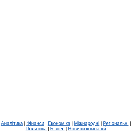
Аналітика
|
Фінанси
|
Економіка
|
Міжнародні
|
Регіональні
|
Политика
|
Бізнес
|
Новини компаній