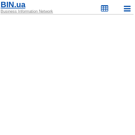
BIN.ua
Business Information Network