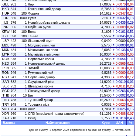
GEL
981
1
Ларі
17,0832
0,0070
0,04
HKD
344
1
Гонконгівський долар
5,7053
0,0008
0,01
HUF
348
100
Форинт
14,1612
0,0347
0,24
IDR
360
1000
Рупія
2,5011
0,0032
0,13
ILS
376
1
Новий ізраїльський шекель
14,9079
0,0435
0,29
INR
356
10
Індійська рупія
4,7005
0,0009
0,02
KRW
410
100
Вона
3,1606
0,0161
0,51
KZT
398
100
Теньге
9,5567
0,0045
0,05
LBP
422
100
Ліванський фунт
0,0499
0,0000
0,00
MDL
498
1
Молдовський лей
2,5758
0,0003
0,01
MXN
484
1
Мексиканське песо
2,6082
0,0133
0,51
MYR
458
1
Малайзійський ринггіт
10,9384
0,0055
0,05
NOK
578
1
Норвезька крона
4,7038
0,0054
0,11
NZD
554
1
Новозеландський долар
26,2729
0,0565
0,21
PLN
985
1
Злотий
12,0088
0,0103
0,09
RON
946
1
Румунський лей
9,8283
0,0060
0,06
RSD
941
10
Сербський динар
4,3980
0,0053
0,12
SAR
682
1
Саудівський ріял
11,9202
0,0010
0,01
SEK
752
1
Шведська крона
4,7165
0,0111
0,23
SGD
702
1
Сінгапурський долар
34,9398
0,0263
0,08
THB
764
10
Бат
13,5400
0,0002
0,00
TND
788
1
Туніський динар
15,2690
0,0063
0,04
TRY
949
1
Турецька ліра
0,9382
0,0023
0,24
VND
704
1000
Донг
1,7081
0,0025
0,15
XDR
960
1
СПЗ (спеціальні права запозичення)
61,1291
0,0408
0,07
ZAR
710
1
Ренд
2,7550
0,0118
0,43
Валюта
Найменування
Курс
UAH
%
Дані на суботу, 1 березня 2025 Порівняння з даними на суботу, 1 лютого 2025