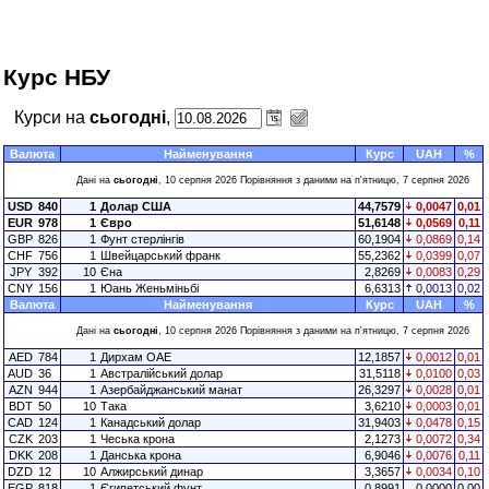
Курс НБУ
Курси на
сьогодні
,
Валюта
Найменування
Курс
UAH
%
Дані на
сьогодні
, 10 серпня 2026 Порівняння з даними на п'ятницю, 7 серпня 2026
USD
840
1
Долар США
44,7579
0,0047
0,01
EUR
978
1
Євро
51,6148
0,0569
0,11
GBP
826
1
Фунт стерлінгів
60,1904
0,0869
0,14
CHF
756
1
Швейцарський франк
55,2362
0,0399
0,07
JPY
392
10
Єна
2,8269
0,0083
0,29
CNY
156
1
Юань Женьміньбі
6,6313
0,0013
0,02
Валюта
Найменування
Курс
UAH
%
Дані на
сьогодні
, 10 серпня 2026 Порівняння з даними на п'ятницю, 7 серпня 2026
AED
784
1
Дирхам ОАЕ
12,1857
0,0012
0,01
AUD
36
1
Австралійський долар
31,5118
0,0100
0,03
AZN
944
1
Азербайджанський манат
26,3297
0,0028
0,01
BDT
50
10
Така
3,6210
0,0003
0,01
CAD
124
1
Канадський долар
31,9403
0,0478
0,15
CZK
203
1
Чеська крона
2,1273
0,0072
0,34
DKK
208
1
Данська крона
6,9046
0,0076
0,11
DZD
12
10
Алжирський динар
3,3657
0,0034
0,10
EGP
818
1
Єгипетський фунт
0,8991
0,0000
0,00