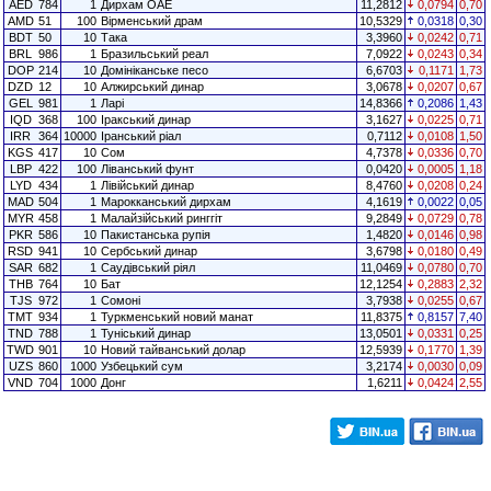
AED
784
1
Дирхам ОАЕ
11,2812
0,0794
0,70
AMD
51
100
Вірменський драм
10,5329
0,0318
0,30
BDT
50
10
Така
3,3960
0,0242
0,71
BRL
986
1
Бразильський реал
7,0922
0,0243
0,34
DOP
214
10
Домініканське песо
6,6703
0,1171
1,73
DZD
12
10
Алжирський динар
3,0678
0,0207
0,67
GEL
981
1
Ларі
14,8366
0,2086
1,43
IQD
368
100
Іракський динар
3,1627
0,0225
0,71
IRR
364
10000
Іранський ріал
0,7112
0,0108
1,50
KGS
417
10
Сом
4,7378
0,0336
0,70
LBP
422
100
Ліванський фунт
0,0420
0,0005
1,18
LYD
434
1
Лівійський динар
8,4760
0,0208
0,24
MAD
504
1
Марокканський дирхам
4,1619
0,0022
0,05
MYR
458
1
Малайзійський ринггіт
9,2849
0,0729
0,78
PKR
586
10
Пакистанська рупія
1,4820
0,0146
0,98
RSD
941
10
Сербський динар
3,6798
0,0180
0,49
SAR
682
1
Саудівський ріял
11,0469
0,0780
0,70
THB
764
10
Бат
12,1254
0,2883
2,32
TJS
972
1
Сомоні
3,7938
0,0255
0,67
TMT
934
1
Туркменський новий манат
11,8375
0,8157
7,40
TND
788
1
Туніський динар
13,0501
0,0331
0,25
TWD
901
10
Новий тайванський долар
12,5939
0,1770
1,39
UZS
860
1000
Узбецький сум
3,2174
0,0030
0,09
VND
704
1000
Донг
1,6211
0,0424
2,55