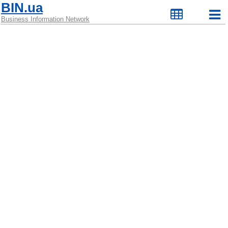
BIN.ua
Business Information Network