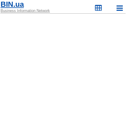
BIN.ua
Business Information Network