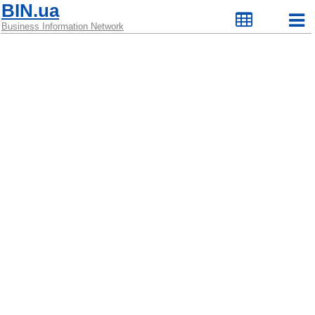
BIN.ua
Business Information Network