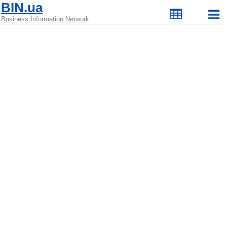
BIN.ua
Business Information Network