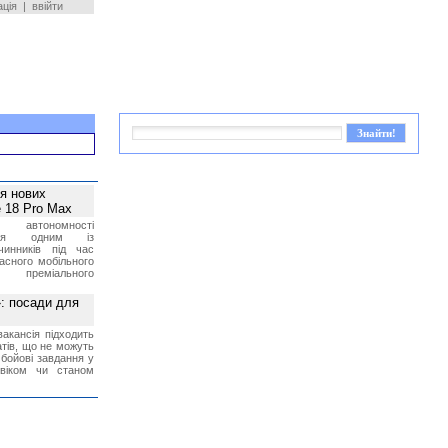
ація
|
ввійти
ея нових
 18 Pro Max
 автономності
ться одним із
чинників під час
асного мобільного
 преміального
»: посади для
акансія підходить
тів, що не можуть
бойові завдання у
 віком чи станом