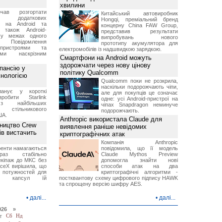
хвилини
чав розгортати
Китайський автовиробник
ку додаткових
Hongqi, преміальний бренд
в на Android та
концерну China FAW Group,
 також Android-
представив результати
 у межах одного
випробувань нового
 Повідомлення
прототипу акумулятора для
пристроями та
електромобілів із надшвидкою зарядкою.
ми наскрізним
Смартфони на Android можуть
здорожчати через нову цінову
пансію у
політику Qualcomm
хнологією
Qualcomm поки не розкрила,
наскільки подорожчають чіпи,
анує у короткі
але для покупців це означає
робити Starlink
одне: усі Android-пристрої на
 найбільших
чіпах Snapdragon неминуче
в стільникового
подорожчають.
ША.
Anthropic використала Claude для
ництво Crew
виявлення раніше невідомих
ів вистачить
криптографічних атак
Компанія Anthropic
ренти намагаються
повідомила, що її модель
аз стабільно
Claude Mythos Preview
екіпаж до МКС без
допомогла знайти нові
aceX вирішила, що
способи атак на два
 потужностей для
криптографічні алгоритми -
них капсул їй
постквантову схему цифрового підпису HAWK
та спрощену версію шифру AES.
•
далі...
•
далі...
026 »
т
Сб
Нд