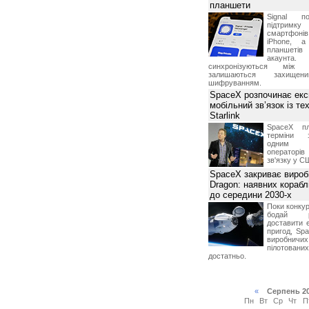
планшети
Signal по
підтрим
смартфоні
iPhone, а
планшетів
акаунта.
синхронізуються між 
залишаються захищени
шифруванням.
SpaceX розпочинає екс
мобільний зв’язок із те
Starlink
SpaceX пл
терміни з
одним з
операторі
зв'язку у С
SpaceX закриває вироб
Dragon: наявних корабл
до середини 2030-х
Поки конку
бодай р
доставити 
пригод, Sp
виробничих
пілотова
достатньо.
«
Серпень 2
Пн
Вт
Ср
Чт
П