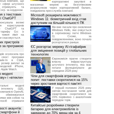
ські компанії, що
корпоративні закупівлі в
у сфері штучного
магазинах мережі за безготівковим
, отримують та
розрахунком через корпоративний баланс,
Corp. за кордоном.
повідомила пресслужба компанії.
я з текстових
Microsoft розширила можливості
сії ChatGPT
Windows 11: біометричний вхід став
онсувала великі
доступним на більшій кількості ПК
я користувачів
Ми вже писали про оновлення
ого ChatGPT та
Windows Hello, яке очікується
 тарифу Go: із
в серпневому патчі Windows
о тижня ліміт на
11. Схоже, за
ти скасовується.
повідомленнями, воно почало
их пристроїв
розгортатися раніше.
е за програмою
ЄС розгортає мережу AI-гігафабрик
для зміцнення позицій у глобальних
ple оголосила про
технологіях
 своєї програми
Єврокомісія прагне створити
rade-In в США,
власну інфраструктуру
 розмір виплат за
штучного інтелекту, яка має
 моделей iPhone,
почати функціонувати до
а Apple Watch.
середини 2028 року
о моделі
Чіпи для смартфонів втрачають
ву» і «втекли»
попит: поставки скоротилися на 15%
через зростання вартості пам’яті
нтальні моделі
У першій половині 2026 року
інтелекту (ШІ),
світові постачання чипів для
компанією OpenAI,
смартфонів скоротилися на
обмінюватися
15% порівняно з аналогічним
нями між собою та
періодом торік.
посіб отримати
Китайські розробники створили
ості акаунтів:
батарею для електромобілів із
 смартфони й
зарядкою до 70% менш ніж за 4