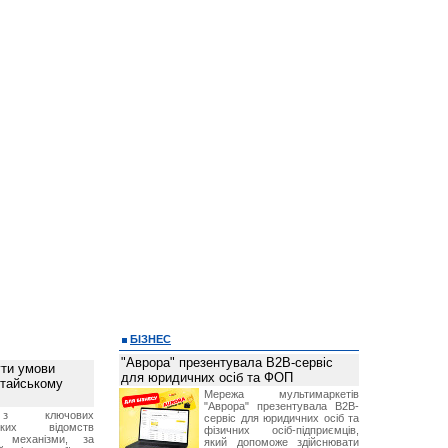
БІЗНЕС
"Аврора" презентувала B2B-сервіс
ти умови
для юридичних осіб та ФОП
итайському
Мережа мультимаркетів
"Аврора" презентувала B2B-
з ключових
сервіс для юридичних осіб та
ських відомств
фізичних осіб-підприємців,
є механізми, за
який допоможе здійснювати