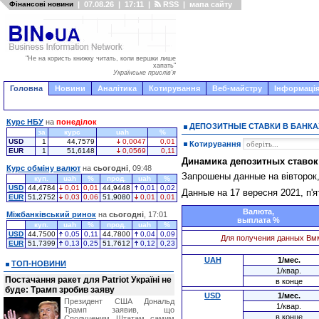
Фінансові новини
|
07.08.26
|
17:11
|
RSS
|
мапа сайту
"Не на користь книжку читать, коли вершки лише
хапать"
Українське прислів'я
Головна
Новини
Аналітика
Котирування
Веб-майстру
Інформація
Курс НБУ
на
понеділок
ДЕПОЗИТНЫЕ СТАВКИ В БАНКА
за
курс
uah
%
USD
1
44,7579
0,0047
0,01
Котирування
EUR
1
51,6148
0,0569
0,11
Динамика депозитных ставок
Курс обміну валют
на
сьогодні
, 09:48
Запрошены данные на вівторок
куп.
uah
%
прод.
uah
%
USD
44,4784
0,01
0,01
44,9448
0,01
0,02
Данные на 17 вересня 2021, п'
EUR
51,2752
0,03
0,06
51,9080
0,01
0,01
Валюта,
Міжбанківський ринок
на
сьогодні
, 17:01
выплата %
куп.
uah
%
прод.
uah
%
USD
44,7500
0,05
0,11
44,7800
0,04
0,09
Для получения данных Вм
EUR
51,7399
0,13
0,25
51,7612
0,12
0,23
UAH
1/мес.
ТОП-НОВИНИ
1/квар.
Постачання ракет для Patriot Україні не
в конце
буде: Трамп зробив заяву
USD
1/мес.
Президент США Дональд
1/квар.
Трамп заявив, що
в конце
Сполученим Штатам самим