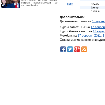
потрібні перехоплювачі до
EUR
1/мес.
систем Patriot.
1/квар.
в конце
Дополнительно:
Депозитные ставки на
1 серпня
Курсы валют НБУ на
17 вересн
Курс обмена валют на
17 вере
Межбанк на
17 вересня 2021
,
1
Ставки межбанковского кредит