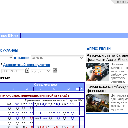
реєстр
 про BIN.ua
ПРЕС-РЕЛІЗИ
Х УКРАИНЫ
Автономність та батар
Графіки
флагманів Apple iPhone
 /
Депозитный калькулятор
Питання
залишає
,
ключових 
вибору суч
ятницю
пристрою
сегмента.
Срок, месяцев
Тилові вакансії «Азову
1
3
6
9
12
18
24
фінансистів
м нужно
зарестрироваться
или
войти на сайт
Ця тилова в
для кандида
Сравнение с данными на неділя, 1 серпня 2021
виконувати 
5,4
0,0
6,7
0,1
7,3
0,2
7,4
0,1
7,5
0,1
звʼязку із
*,*
*,*
*,*
*,*
здоровʼя.
*,*
*,*
*,*
*,*
*,*
*,*
*,*
*,*
*,*
*,*
*,*
*,*
*,*
*,*
*,*
*,*
*,*
*,*
*,*
*,*
*,*
*,*
*,*
*,*
0,5
0,0
0,6
0,0
1,0
0,0
1,3
0,0
1,5
0,0