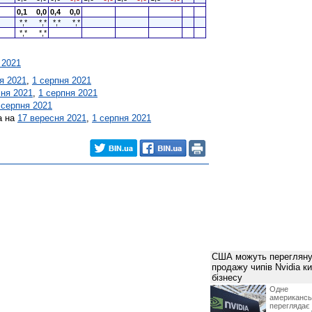
0,1
0,0
0,4
0,0
*,*
*,*
*,*
*,*
*,*
*,*
 2021
я 2021
,
1 серпня 2021
сня 2021
,
1 серпня 2021
 серпня 2021
а на
17 вересня 2021
,
1 серпня 2021
США можуть перегляну
продажу чипів Nvidia к
бізнесу
Одне 
американ
перегляда