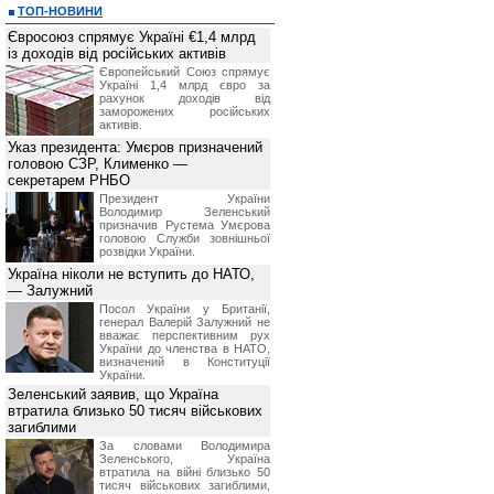
ТОП-НОВИНИ
Євросоюз спрямує Україні €1,4 млрд
із доходів від російських активів
Європейський Союз спрямує
Україні 1,4 млрд євро за
рахунок доходів від
заморожених російських
активів.
Указ президента: Умєров призначений
головою СЗР, Клименко —
секретарем РНБО
Президент України
Володимир Зеленський
призначив Pустема Умєрова
головою Служби зовнішньої
розвідки України.
Україна ніколи не вступить до НАТО,
— Залужний
Посол України у Британії,
генерал Валерій Залужний не
вважає перспективним рух
України до членства в НАТО,
визначений в Конституції
України.
Зеленський заявив, що Україна
втратила близько 50 тисяч військових
загиблими
За словами Володимира
Зеленського, Україна
втратила на війні близько 50
тисяч військових загиблими,