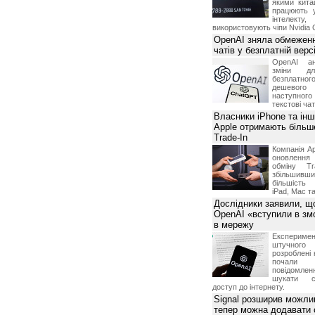
якими китай
працюють 
інтелекту
використовують чіпи Nvidia 
OpenAI зняла обмеженн
чатів у безплатній вер
OpenAI ан
зміни дл
безплатн
дешевого
наступног
текстові ча
Власники iPhone та інш
Apple отримають більш
Trade-In
Компанія Ap
оновлення
обміну T
збільшивши
більшість
iPad, Mac т
Дослідники заявили, щ
OpenAI «вступили в змо
в мережу
Експериме
штучного 
розроблені 
почали 
повідомлен
шукати с
доступ до інтернету.
Signal розширив можлив
тепер можна додавати