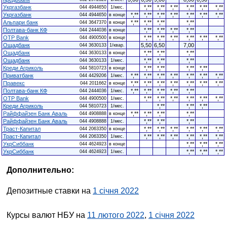
Укргазбанк
*,**
*,**
*,**
*,**
*,**
*,**
044 4944650
1/мес.
Укргазбанк
*,**
*,**
*,**
*,**
*,**
*,**
*,**
044 4944650
в конце
Альпари банк
*,**
*,**
*,**
*,**
044 3647370
в конце
Полтава-банк КФ
*,**
*,**
*,**
*,**
044 2444036
в конце
OTP Bank
*,**
*,**
*,**
*,**
*,**
*,**
044 4900500
в конце
Ощадбанк
5,50
6,50
7,00
044 3630133
1/квар.
Ощадбанк
*,**
*,**
*,**
044 3630133
в конце
Ощадбанк
*,**
*,**
*,**
044 3630133
1/мес.
Креди Агриколь
*,**
*,**
*,**
*,**
044 5810723
в конце
Приватбанк
*,**
*,**
*,**
*,**
*,**
*,**
*,**
044 4429206
1/мес.
Правекс
*,**
*,**
*,**
*,**
*,**
*,**
*,**
044 2011662
в конце
Полтава-банк КФ
*,**
*,**
*,**
*,**
*,**
044 2444036
1/мес.
OTP Bank
*,**
*,**
*,**
*,**
*,**
*,**
044 4900500
1/мес.
Креди Агриколь
*,**
*,**
*,**
044 5810723
1/мес.
Райффайзен Банк Аваль
*,**
*,**
*,**
*,**
044 4908888
в конце
Райффайзен Банк Аваль
*,**
*,**
*,**
044 4908888
1/мес.
Траст-Капитал
*,**
*,**
*,**
*,**
*,**
*,**
044 2063350
в конце
Траст-Капитал
*,**
*,**
*,**
*,**
*,**
*,**
044 2063350
1/мес.
УкрСиббанк
*,**
*,**
*,**
044 4624923
в конце
УкрСиббанк
*,**
*,**
*,**
044 4624923
1/мес.
Дополнительно:
Депозитные ставки на
1 січня 2022
Курсы валют НБУ на
11 лютого 2022
,
1 січня 2022