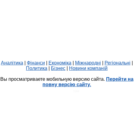
Аналітика
|
Фінанси
|
Економіка
|
Міжнародні
|
Регіональні
|
Политика
|
Бізнес
|
Новини компаній
Вы просматриваете мобильную версию сайта.
Перейти на
повну версію сайту.
HIT.UA
1560