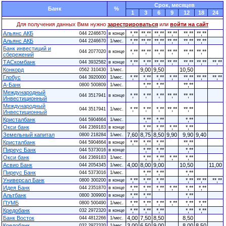
Cрок, месяцев
Банк
%
1
3
6
9
12
18
24
Для получения данных Вмм нужно
зарестрироваться
или
войти на сайт
Альянс АКБ
*,**
**,**
**,**
**,**
**,**
**,**
044 2246670
в конце
Альянс АКБ
*,**
**,**
**,**
**,**
**,**
**,**
044 2246670
1/мес.
Банк инвестиций и
*,**
**,**
**,**
**,**
**,**
**,**
044 2077020
в конце
сбережений
ТАСкомбанк
*,**
*,**
**,**
**,**
**,**
**,**
**,**
044 3932582
в конце
Конкорд
9,00
9,50
10,50
0562 310430
1/мес.
Глобус
*,**
*,**
*,**
*,**
**,**
**,**
**,**
044 3920000
1/мес.
А-Банк
*,**
*,**
**,**
0800 500809
1/мес.
Международный
*,**
*,**
*,**
**,**
**,**
044 3517941
в конце
Инвестиционный
Международный
*,**
*,**
*,**
**,**
**,**
044 3517941
1/мес.
Инвестиционный
Кристалбанк
*,**
*,**
*,**
044 5904664
1/мес.
Окси банк
*,**
*,**
*,**
*,**
044 2369183
в конце
Земельный капитал
7,60
8,75
8,50
9,90
9,90
9,40
0800 218284
1/мес.
Кристалбанк
*,**
*,**
*,**
**,**
044 5904664
в конце
Пиреус Банк
*,**
*,**
*,**
044 5373016
в конце
Окси банк
*,**
*,**
*,**
*,**
044 2369183
1/мес.
Асвио Банк
4,00
8,00
9,00
10,50
11,00
044 2054345
1/мес.
Пиреус Банк
*,**
*,**
*,**
044 5373016
1/мес.
Универсал Банк
*,**
*,**
*,**
*,**
**,**
**,**
0800 300200
в конце
Идея Банк
*,**
*,**
*,**
*,**
*,**
*,**
044 2351870
в конце
Альтбанк
*,**
*,**
*,**
0800 309900
в конце
ПУМБ
*,**
*,**
*,**
*,**
*,**
*,**
0800 500490
1/мес.
Кредобанк
*,**
*,**
*,**
*,**
*,**
032 2972320
в конце
Банк Восток
4,00
7,50
8,50
8,50
044 4812266
1/мес.
Кредобанк
3,00
6,50
9,00
8,00
8,50
032 2972320
1/мес.