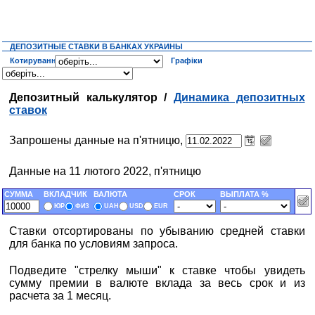
ДЕПОЗИТНЫЕ СТАВКИ В БАНКАХ УКРАИНЫ
Котирування
Графіки
Депозитный калькулятор /
Динамика депозитных
ставок
Запрошены данные на п'ятницю,
Данные на 11 лютого 2022, п'ятницю
СУММА
ВКЛАДЧИК
ВАЛЮТА
СРОК
ВЫПЛАТА %
ЮР
ФИЗ
UAH
USD
EUR
Ставки отсортированы по убыванию средней ставки
для банка по условиям запроса.
Подведите "стрелку мыши" к ставке чтобы увидеть
сумму премии в валюте вклада за весь срок и из
расчета за 1 месяц.