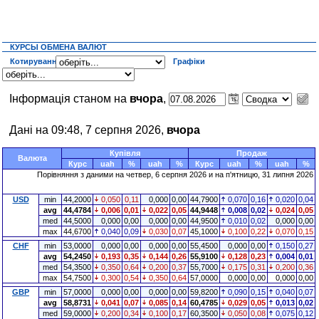
КУРСЫ ОБМЕНА ВАЛЮТ
Котирування
Графіки
Інформація станом на
вчора
,
Дані на 09:48, 7 серпня 2026,
вчора
Купівля
Продаж
Валюта
Курс
uah
%
uah
%
Курс
uah
%
uah
%
Порівняння з даними на четвер, 6 серпня 2026 и на п'ятницю, 31 липня 2026
USD
min
44,2000
0,050
0,11
0,000
0,00
44,7900
0,070
0,16
0,020
0,04
avg
44,4784
0,006
0,01
0,022
0,05
44,9448
0,008
0,02
0,024
0,05
med
44,5000
0,000
0,00
0,000
0,00
44,9500
0,010
0,02
0,000
0,00
max
44,6700
0,040
0,09
0,030
0,07
45,1000
0,100
0,22
0,070
0,15
CHF
min
53,0000
0,000
0,00
0,000
0,00
55,4500
0,000
0,00
0,150
0,27
avg
54,2450
0,193
0,35
0,144
0,26
55,9100
0,128
0,23
0,004
0,01
med
54,3500
0,350
0,64
0,200
0,37
55,7000
0,175
0,31
0,200
0,36
max
54,7500
0,300
0,54
0,350
0,64
57,0000
0,000
0,00
0,000
0,00
GBP
min
57,0000
0,000
0,00
0,000
0,00
59,8200
0,090
0,15
0,040
0,07
avg
58,8731
0,041
0,07
0,085
0,14
60,4785
0,029
0,05
0,013
0,02
med
59,0000
0,200
0,34
0,100
0,17
60,3500
0,050
0,08
0,075
0,12