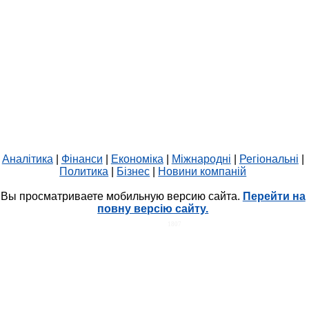
Аналітика
|
Фінанси
|
Економіка
|
Міжнародні
|
Регіональні
|
Политика
|
Бізнес
|
Новини компаній
Вы просматриваете мобильную версию сайта.
Перейти на
повну версію сайту.
HIT.UA
1807