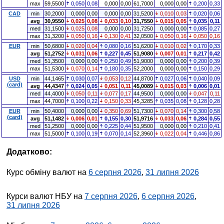
max
59,5500
0,050
0,08
0,000
0,00
61,7000
0,000
0,00
0,200
0,33
CAD
min
30,2000
0,000
0,00
0,000
0,00
31,5200
0,010
0,03
0,020
0,06
avg
30,9550
0,025
0,08
0,033
0,10
31,7550
0,015
0,05
0,035
0,11
med
31,1500
0,025
0,08
0,000
0,00
31,7250
0,000
0,00
0,085
0,27
max
31,3200
0,050
0,16
0,130
0,41
32,0500
0,050
0,16
0,050
0,16
EUR
min
50,6800
0,020
0,04
0,080
0,16
51,6200
0,010
0,02
0,170
0,33
avg
51,2752
0,031
0,06
0,227
0,45
51,9080
0,007
0,01
0,217
0,42
med
51,3500
0,000
0,00
0,250
0,49
51,9000
0,000
0,00
0,200
0,39
max
51,5300
0,070
0,14
0,180
0,35
52,2000
0,000
0,00
0,150
0,29
USD
min
44,1465
0,030
0,07
0,053
0,12
44,8700
0,027
0,06
0,040
0,09
(card)
avg
44,4347
0,024
0,05
0,051
0,11
45,0089
0,015
0,03
0,006
0,01
med
44,4000
0,050
0,11
0,077
0,17
44,9500
0,000
0,00
0,047
0,11
max
44,7000
0,100
0,22
0,150
0,33
45,3285
0,035
0,08
0,128
0,28
EUR
min
50,4000
0,000
0,00
0,350
0,69
51,7300
0,070
0,14
0,300
0,58
(card)
avg
51,1482
0,006
0,01
0,155
0,30
51,9716
0,033
0,06
0,284
0,55
med
51,2500
0,000
0,00
0,225
0,44
51,9500
0,000
0,00
0,210
0,41
max
51,5000
0,100
0,19
0,070
0,14
52,3960
0,022
0,04
0,446
0,86
Додатково:
Курс обміну валют на
6 серпня 2026
,
31 липня 2026
Курси валют НБУ на
7 серпня 2026
,
6 серпня 2026
,
31 липня 2026