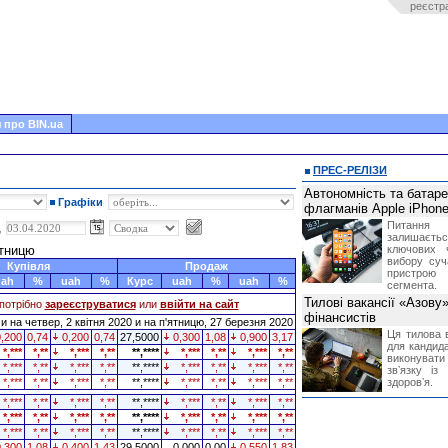
реєстр
 про BIN.ua
ПРЕС-РЕЛІЗИ
Автономність та батар
Графіки
флагманів Apple iPhone
Питання
,
залишає
ятницю
ключових 
вибору суч
Купівля
Продаж
пристрою
uah
%
uah
%
Курс
uah
%
uah
%
сегмента.
Тилові вакансії «Азову
потрібно
зареєструватися
или
ввійти на сайт
фінансистів
 на четвер, 2 квітня 2020 и на п'ятницю, 27 березня 2020
Ця тилова в
0,200
0,74
0,200
0,74
27,5000
0,300
1,08
0,900
3,17
для кандида
*,***
*,**
*,***
*,**
**,****
*,***
*,**
*,***
*,**
виконувати 
*,***
*,**
*,***
*,**
**,****
*,***
*,**
*,***
*,**
звʼязку із
*,***
*,**
*,***
*,**
**,****
*,***
*,**
*,***
*,**
здоровʼя.
*,***
*,**
*,***
*,**
**,****
*,***
*,**
*,***
*,**
*,***
*,**
*,***
*,**
**,****
*,***
*,**
*,***
*,**
*,***
*,**
*,***
*,**
**,****
*,***
*,**
*,***
*,**
0,300
1,08
0,400
1,43
29,5000
0,000
0,00
0,550
1,83