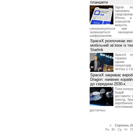
планшети
Signal по
підтрим
смартфоні
iPhone, а
планшетів
акаунта.
синхронізуються між 
залишаються захищени
шифруванням.
SpaceX розпочинає екс
мобільний зв’язок із те
Starlink
SpaceX пл
терміни з
одним з
операторі
зв'язку у С
SpaceX закриває вироб
Dragon: наявних корабл
до середини 2030-х
Поки конку
бодай р
доставити 
пригод, Sp
виробничих
пілотова
достатньо.
«
Серпень 2
Пн
Вт
Ср
Чт
П