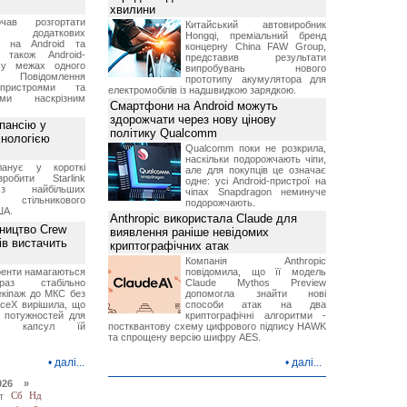
хвилини
чав розгортати
Китайський автовиробник
ку додаткових
Hongqi, преміальний бренд
в на Android та
концерну China FAW Group,
 також Android-
представив результати
 у межах одного
випробувань нового
 Повідомлення
прототипу акумулятора для
пристроями та
електромобілів із надшвидкою зарядкою.
ми наскрізним
Смартфони на Android можуть
здорожчати через нову цінову
пансію у
політику Qualcomm
хнологією
Qualcomm поки не розкрила,
наскільки подорожчають чіпи,
анує у короткі
але для покупців це означає
робити Starlink
одне: усі Android-пристрої на
 найбільших
чіпах Snapdragon неминуче
в стільникового
подорожчають.
ША.
Anthropic використала Claude для
ництво Crew
виявлення раніше невідомих
ів вистачить
криптографічних атак
Компанія Anthropic
ренти намагаються
повідомила, що її модель
аз стабільно
Claude Mythos Preview
екіпаж до МКС без
допомогла знайти нові
aceX вирішила, що
способи атак на два
 потужностей для
криптографічні алгоритми -
них капсул їй
постквантову схему цифрового підпису HAWK
та спрощену версію шифру AES.
•
далі...
•
далі...
026 »
т
Сб
Нд