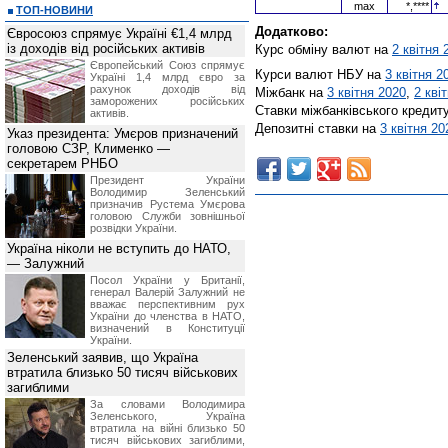
max
*,****
ТОП-НОВИНИ
Додатково:
Євросоюз спрямує Україні €1,4 млрд
із доходів від російських активів
Курс обміну валют на
2 квітня 
Європейський Союз спрямує
Курси валют НБУ на
3 квітня 2
Україні 1,4 млрд євро за
рахунок доходів від
Міжбанк на
3 квітня 2020
,
2 кві
заморожених російських
Ставки міжбанківського кредит
активів.
Депозитні ставки на
3 квітня 20
Указ президента: Умєров призначений
головою СЗР, Клименко —
секретарем РНБО
Президент України
Володимир Зеленський
призначив Pустема Умєрова
головою Служби зовнішньої
розвідки України.
Україна ніколи не вступить до НАТО,
— Залужний
Посол України у Британії,
генерал Валерій Залужний не
вважає перспективним рух
України до членства в НАТО,
визначений в Конституції
України.
Зеленський заявив, що Україна
втратила близько 50 тисяч військових
загиблими
За словами Володимира
Зеленського, Україна
втратила на війні близько 50
тисяч військових загиблими,