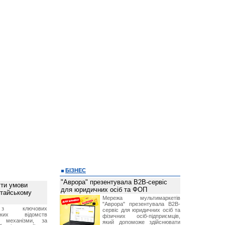
БІЗНЕС
"Аврора" презентувала B2B-сервіс
ти умови
для юридичних осіб та ФОП
итайському
Мережа мультимаркетів
"Аврора" презентувала B2B-
з ключових
сервіс для юридичних осіб та
ських відомств
фізичних осіб-підприємців,
є механізми, за
який допоможе здійснювати