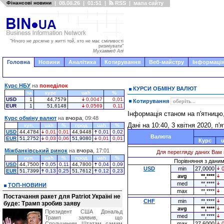
Фінансові новини
|
08.08.26
|
01:51
|
RSS
|
мапа сайту
"Нічого не досягне у житті той, хто не має сміливості
ризикувати"
Мухаммед Алі
Головна
Новини
Аналітика
Котирування
Веб-майстру
Інформація
Курс НБУ
на
понеділок
КУРСИ ОБМІНУ ВАЛЮТ
за
курс
uah
%
USD
1
44,7579
0,0047
0,01
Котирування
EUR
1
51,6148
0,0569
0,11
Інформація станом на п'ятницю
Курс обміну валют
на
вчора
, 09:48
Дані на 10:40, 3 квітня 2020, п'
куп.
uah
%
прод.
uah
%
USD
44,4784
0,01
0,01
44,9448
0,01
0,02
Валюта
EUR
51,2752
0,03
0,06
51,9080
0,01
0,01
Курс
Міжбанківський ринок
на
вчора
, 17:01
Для перегляду даних Вам 
куп.
uah
%
прод.
uah
%
Порівняння з даними
USD
44,7500
0,05
0,11
44,7800
0,04
0,09
USD
min
27,0000
EUR
51,7399
0,13
0,25
51,7612
0,12
0,23
avg
**,****
med
**,****
ТОП-НОВИНИ
max
**,****
Постачання ракет для Patriot Україні не
CHF
min
**,****
буде: Трамп зробив заяву
avg
**,****
Президент США Дональд
med
**,****
Трамп заявив, що
Сполученим Штатам самим
max
27,6000