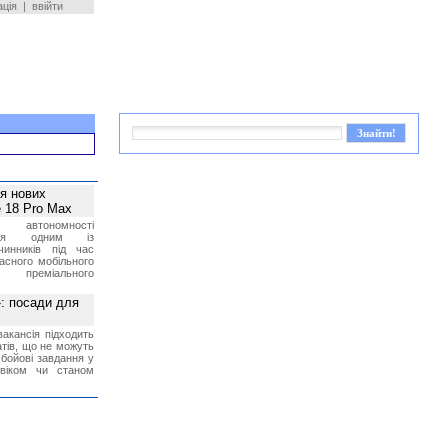
ація
|
ввійти
ея нових
 18 Pro Max
 автономності
ться одним із
чинників під час
асного мобільного
 преміального
»: посади для
акансія підходить
тів, що не можуть
бойові завдання у
 віком чи станом