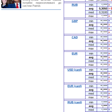
потрібні перехоплювачі до
RUB
min
*,****
систем Patriot.
avg
0,3050
med
0,3100
max
*,****
GBP
min
**,****
avg
**,****
med
**,****
max
**,****
CAD
min
**,****
avg
**,****
med
**,****
max
**,****
EUR
min
**,****
avg
**,****
med
**,****
max
**,****
USD (card)
min
**,****
avg
**,****
med
**,****
max
**,****
EUR (card)
min
**,****
avg
**,****
med
**,****
max
**,****
RUB (card)
min
*,****
avg
*,****
med
*,****