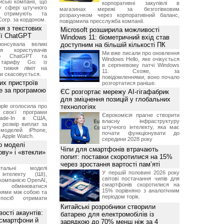
ські компанії, що
корпоративні закупівлі в
у сфері штучного
магазинах мережі за безготівковим
, отримують та
розрахунком через корпоративний баланс,
Corp. за кордоном.
повідомила пресслужба компанії.
я з текстових
Microsoft розширила можливості
сії ChatGPT
Windows 11: біометричний вхід став
онсувала великі
доступним на більшій кількості ПК
я користувачів
Ми вже писали про оновлення
ого ChatGPT та
Windows Hello, яке очікується
 тарифу Go: із
в серпневому патчі Windows
о тижня ліміт на
11. Схоже, за
ти скасовується.
повідомленнями, воно почало
их пристроїв
розгортатися раніше.
е за програмою
ЄС розгортає мережу AI-гігафабрик
для зміцнення позицій у глобальних
ple оголосила про
технологіях
 своєї програми
Єврокомісія прагне створити
rade-In в США,
власну інфраструктуру
 розмір виплат за
штучного інтелекту, яка має
 моделей iPhone,
почати функціонувати до
а Apple Watch.
середини 2028 року
о моделі
Чіпи для смартфонів втрачають
ву» і «втекли»
попит: поставки скоротилися на 15%
через зростання вартості пам’яті
нтальні моделі
У першій половині 2026 року
інтелекту (ШІ),
світові постачання чипів для
компанією OpenAI,
смартфонів скоротилися на
обмінюватися
15% порівняно з аналогічним
нями між собою та
періодом торік.
посіб отримати
Китайські розробники створили
ості акаунтів:
батарею для електромобілів із
 смартфони й
зарядкою до 70% менш ніж за 4