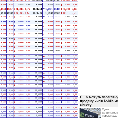
*,***
*,**
*,***
*,**
*,****
*,***
*,**
*,***
*,**
0,003
0,87
0,006
1,77
0,3653
0,001
0,30
0,011
2,82
0,000
0,00
0,005
1,59
0,3600
0,000
0,00
0,010
2,70
*,***
*,**
*,***
*,**
*,****
*,***
**,**
*,***
*,**
*,***
*,**
*,***
*,**
**,****
*,***
*,**
*,***
*,**
*,***
*,**
*,***
*,**
**,****
*,***
*,**
*,***
*,**
*,***
*,**
*,***
*,**
**,****
*,***
*,**
*,***
*,**
*,***
*,**
*,***
*,**
**,****
*,***
*,**
*,***
*,**
*,***
*,**
*,***
*,**
**,****
*,***
*,**
*,***
*,**
*,***
*,**
*,***
*,**
**,****
*,***
*,**
*,***
*,**
*,***
*,**
*,***
*,**
**,****
*,***
*,**
*,***
*,**
*,***
*,**
*,***
*,**
**,****
*,***
*,**
*,***
*,**
*,***
*,**
*,***
*,**
**,****
*,***
*,**
*,***
*,**
*,***
*,**
*,***
*,**
**,****
*,***
*,**
*,***
*,**
*,***
*,**
*,***
*,**
**,****
*,***
*,**
*,***
*,**
*,***
*,**
*,***
*,**
**,****
*,***
*,**
*,***
*,**
*,***
*,**
*,***
*,**
**,****
*,***
*,**
*,***
*,**
*,***
*,**
*,***
*,**
**,****
*,***
*,**
*,***
*,**
*,***
*,**
*,***
*,**
**,****
*,***
*,**
*,***
*,**
*,***
*,**
*,***
*,**
**,****
*,***
*,**
*,***
*,**
*,***
*,**
*,***
*,**
**,****
*,***
*,**
*,***
*,**
*,***
*,**
*,***
*,**
**,****
*,***
*,**
*,***
*,**
США можуть перегляну
*,***
*,**
*,***
*,**
**,****
*,***
*,**
*,***
*,**
продажу чипів Nvidia к
*,***
*,**
*,***
*,**
**,****
*,***
*,**
*,***
*,**
бізнесу
*,***
*,**
*,***
*,**
*,****
*,***
*,**
*,***
*,**
Одне 
*,***
*,**
*,***
*,**
*,****
*,***
*,**
*,***
*,**
американ
*,***
*,**
*,***
*,**
*,****
*,***
*,**
*,***
*,**
перегляда