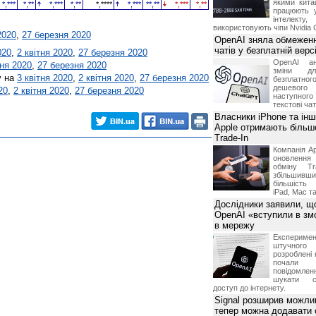
якими китай
*,***
*,**
*,***
*,**
*,****
*,***
**,**
*,***
*,**
працюють 
інтелекту
використовують чіпи Nvidia 
2020
,
27 березня 2020
OpenAI зняла обмеженн
чатів у безплатній вер
020
,
2 квітня 2020
,
27 березня 2020
OpenAI ан
тня 2020
,
27 березня 2020
зміни дл
у на
3 квітня 2020
,
2 квітня 2020
,
27 березня 2020
безплатн
дешевого
20
,
2 квітня 2020
,
27 березня 2020
наступног
текстові ча
Власники iPhone та інш
Apple отримають більш
Trade-In
Компанія Ap
оновлення
обміну T
збільшивши
більшість
iPad, Mac т
Дослідники заявили, щ
OpenAI «вступили в змо
в мережу
Експериме
штучного 
розроблені 
почали 
повідомлен
шукати с
доступ до інтернету.
Signal розширив можлив
тепер можна додавати