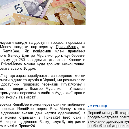
имувати швидкі та доступні грошові перекази з
atMoney завдяки партнерству
ПриватБанку
та
ї RemitBee. Як повідомив член правління
ого бізнесу Дмитро Мусієнко, до кінця березня
 суму до 250 канадських доларів з Канади в
а PrivatMoney можна буде зробити безкоштовно.
овить всього 10 дол.
аїнці, що зараз перебувають за кордоном, могли
имати рідних та друзів в Україні, ми розширюємо
 доступних грошових переказів PrivatMoney і
к, - говорить Дмитро Мусієнко. - Унікальні
отримувати перекази онлайн з будь якої країни
вих зусиль та витрат".
переказ RemitBee можна через сайт чи мобільний
У РУБРИЦІ
 переказ RemitBee через PrivatMoney можна
Перший місяць ІІІ квар
відправник вказав дані картки одержувача), з
продемонстрував позит
аз можна отримати в Приват24 (веб сайт і
виконання договорів ку
М, через відділення банку, службу підтримки
необробленої деревини
гу в чаті в Приват24.