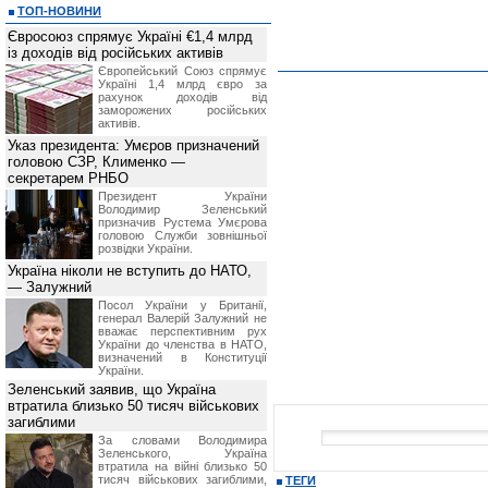
ТОП-НОВИНИ
Євросоюз спрямує Україні €1,4 млрд
із доходів від російських активів
Європейський Союз спрямує
Україні 1,4 млрд євро за
рахунок доходів від
заморожених російських
активів.
Указ президента: Умєров призначений
головою СЗР, Клименко —
секретарем РНБО
Президент України
Володимир Зеленський
призначив Pустема Умєрова
головою Служби зовнішньої
розвідки України.
Україна ніколи не вступить до НАТО,
— Залужний
Посол України у Британії,
генерал Валерій Залужний не
вважає перспективним рух
України до членства в НАТО,
визначений в Конституції
України.
Зеленський заявив, що Україна
втратила близько 50 тисяч військових
загиблими
За словами Володимира
Зеленського, Україна
втратила на війні близько 50
тисяч військових загиблими,
ТЕГИ