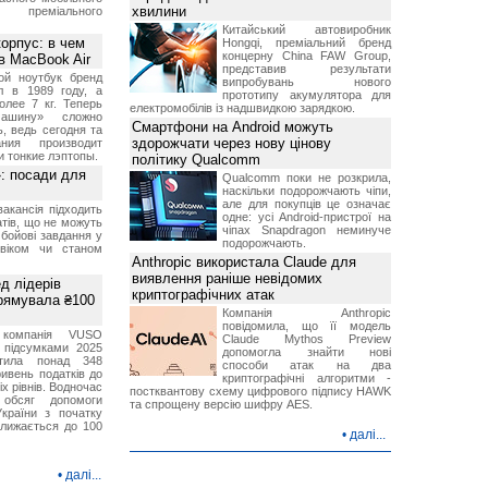
хвилини
 преміального
Китайський автовиробник
орпус: в чем
Hongqi, преміальний бренд
концерну China FAW Group,
в MacBook Air
представив результати
ой ноутбук бренд
випробувань нового
л в 1989 году, а
прототипу акумулятора для
олее 7 кг. Теперь
електромобілів із надшвидкою зарядкою.
ашину» сложно
Смартфони на Android можуть
, ведь сегодня та
здорожчати через нову цінову
ния производит
и тонкие лэптопы.
політику Qualcomm
»: посади для
Qualcomm поки не розкрила,
наскільки подорожчають чіпи,
але для покупців це означає
акансія підходить
одне: усі Android-пристрої на
тів, що не можуть
чіпах Snapdragon неминуче
бойові завдання у
подорожчають.
 віком чи станом
Anthropic використала Claude для
виявлення раніше невідомих
д лідерів
криптографічних атак
прямувала ₴100
Компанія Anthropic
повідомила, що її модель
 компанія VUSO
Claude Mythos Preview
 підсумками 2025
допомогла знайти нові
тила понад 348
способи атак на два
ривень податків до
криптографічні алгоритми -
іх рівнів. Водночас
постквантову схему цифрового підпису HAWK
 обсяг допомоги
та спрощену версію шифру AES.
країни з початку
ближається до 100
•
далі...
•
далі...