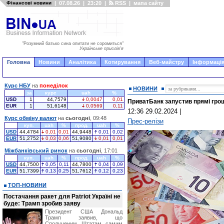
Фінансові новини
|
07.08.26
|
23:20
|
RSS
|
мапа сайту
"Розумний батько сина опитати не соромиться"
Українське прислів'я
Головна
Новини
Аналітика
Котирування
Веб-майстру
Інформація
Курс НБУ
на
понеділок
НОВИНИ
за
курс
uah
%
USD
1
44,7579
0,0047
0,01
ПриватБанк запустив прямі грош
EUR
1
51,6148
0,0569
0,11
12:36 29.02.2024
|
Курс обміну валют
на
сьогодні
, 09:48
Прес-релізи
куп.
uah
%
прод.
uah
%
USD
44,4784
0,01
0,01
44,9448
0,01
0,02
EUR
51,2752
0,03
0,06
51,9080
0,01
0,01
Міжбанківський ринок
на
сьогодні
, 17:01
куп.
uah
%
прод.
uah
%
USD
44,7500
0,05
0,11
44,7800
0,04
0,09
EUR
51,7399
0,13
0,25
51,7612
0,12
0,23
ТОП-НОВИНИ
Постачання ракет для Patriot Україні не
буде: Трамп зробив заяву
Президент США Дональд
Трамп заявив, що
Сполученим Штатам самим