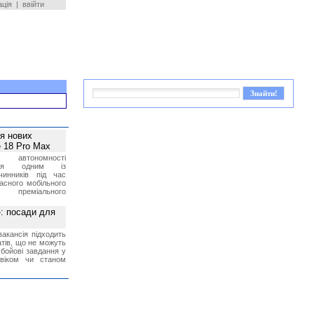
ація
|
ввійти
ея нових
 18 Pro Max
 автономності
ться одним із
чинників під час
асного мобільного
 преміального
»: посади для
акансія підходить
тів, що не можуть
бойові завдання у
 віком чи станом