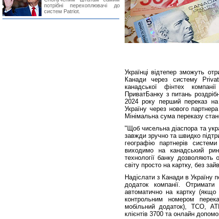
потрібні перехоплювачі до
систем Patriot.
Українці відтепер зможуть отр
Канади через систему Priv
канадської фінтех компані
ПриватБанку з питань роздрібн
2024 року перший переказ на
Україну через нового партнер
Мінімальна сума переказу стан
"Щоб чисельна діаспора та укр
завжди зручно та швидко підтр
географію партнерів системи
виходимо на канадський рино
технології банку дозволяють 
світу просто на картку, без зай
Надіслати з Канади в Україну 
додаток компанії. Отримати
автоматично на картку (якщо 
контрольним номером перек
мобільний додаток), ТСО, АТ
клієнтів 3700 та онлайн допомо