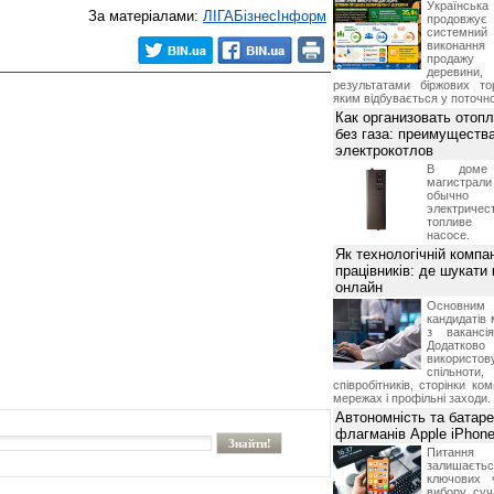
Українська 
За матеріалами:
ЛIГАБiзнесIнформ
продовжу
системн
виконання д
продажу
деревини
результатами біржових то
яким відбувається у поточно
Как организовать отоп
без газа: преимуществ
электрокотлов
В доме 
магистр
обычно
электрич
топливе
насосе.
Як технологічній компан
працівників: де шукати
онлайн
Основн
кандидатів 
з вакансі
Додатков
використо
спільноти
співробітників, сторінки ко
мережах і профільні заходи.
Автономність та батар
флагманів Apple iPhone
Питання
залишає
ключових 
вибору суч