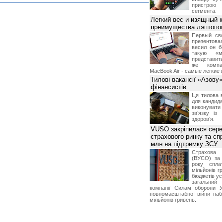
пристрою
сегмента.
Легкий вес и изящный к
преимущества лэптопо
Первый св
презентова
весил он б
такую «м
представить
же компа
MacBook Air - самые легкие 
Тилові вакансії «Азову
фінансистів
Ця тилова в
для кандида
виконувати 
звʼязку із
здоровʼя.
VUSO закріпилася сере
страхового ринку та с
млн на підтримку ЗСУ
Страхова
(ВУСО) за
року спла
мільйонів г
бюджетів ус
загальний
компанії Силам оборони У
повномасштабної війни на
мільйонів гривень.