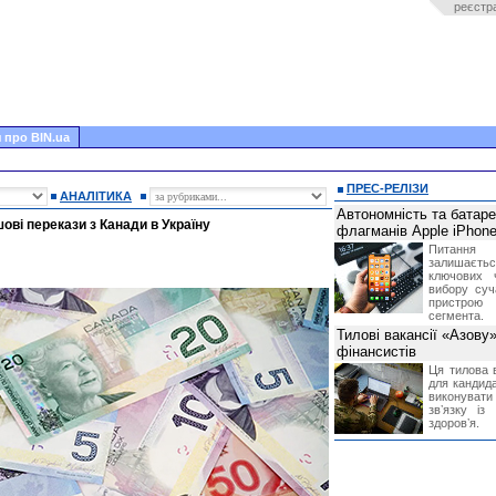
реєстр
 про BIN.ua
ПРЕС-РЕЛІЗИ
АНАЛІТИКА
Автономність та батар
ові перекази з Канади в Україну
флагманів Apple iPhone
Питання
залишає
ключових 
вибору суч
пристрою
сегмента.
Тилові вакансії «Азову
фінансистів
Ця тилова в
для кандида
виконувати 
звʼязку із
здоровʼя.