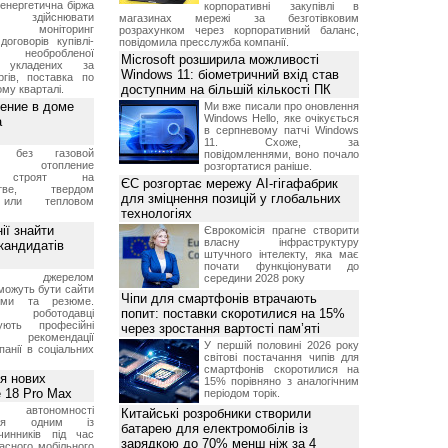
енергетична біржа
корпоративні закупівлі в
є здійснювати
магазинах мережі за безготівковим
ий моніторинг
розрахунком через корпоративний баланс,
оговорів купівлі-
повідомила пресслужба компанії.
 необробленої
Microsoft розширила можливості
, укладених за
Windows 11: біометричний вхід став
ргів, поставка по
доступним на більшій кількості ПК
му кварталі.
ление в доме
Ми вже писали про оновлення
Windows Hello, яке очікується
а
в серпневому патчі Windows
11. Схоже, за
без газовой
повідомленнями, воно почало
али отопление
розгортатися раніше.
 строят на
ЄС розгортає мережу AI-гігафабрик
естве, твердом
для зміцнення позицій у глобальних
 или тепловом
технологіях
ії знайти
Єврокомісія прагне створити
власну інфраструктуру
 кандидатів
штучного інтелекту, яка має
почати функціонувати до
им джерелом
середини 2028 року
можуть бути сайти
Чіпи для смартфонів втрачають
ями та резюме.
попит: поставки скоротилися на 15%
о роботодавці
вують професійні
через зростання вартості пам’яті
, рекомендації
У першій половині 2026 року
мпанії в соціальних
світові постачання чипів для
смартфонів скоротилися на
ея нових
15% порівняно з аналогічним
 18 Pro Max
періодом торік.
 автономності
Китайські розробники створили
ться одним із
батарею для електромобілів із
чинників під час
зарядкою до 70% менш ніж за 4
асного мобільного