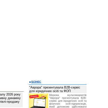
БІЗНЕС
"Аврора" презентувала B2B-сервіс
для юридичних осіб та ФОП
талу 2026 року
Мережа мультимаркетів
ивну динаміку
"Аврора" презентувала B2B-
сервіс для юридичних осіб та
півлі-продажу
фізичних осіб-підприємців,
який допоможе здійснювати