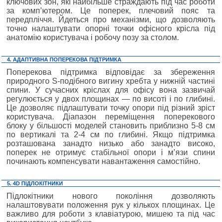
ключових зон, які найбільше страждають під час роботи
за комп’ютером. Це поперек, плечовий пояс та
передпліччя. Йдеться про механізми, що дозволяють
точно налаштувати опорні точки офісного крісла під
анатомію користувача і робочу позу за столом.
4. АДАПТИВНА ПОПЕРЕКОВА ПІДТРИМКА
Поперекова підтримка відповідає за збереження
природного S-подібного вигину хребта у нижній частині
спини. У сучасних кріслах для офісу вона зазвичай
регулюється у двох площинах — по висоті і по глибині.
Це дозволяє підлаштувати точку опори під різний зріст
користувача. Діапазон переміщення поперекового
блоку у більшості моделей становить приблизно 5-8 см
по вертикалі та 2-4 см по глибині. Якщо підтримка
розташована занадто низько або занадто високо,
поперек не отримує стабільної опори і м’язи спини
починають компенсувати навантаження самостійно.
5. 4D ПІДЛОКІТНИКИ
Підлокітники нового покоління дозволяють
налаштовувати положення рук у кількох площинах. Це
важливо для роботи з клавіатурою, мишею та під час