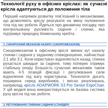
Технології руху в офісних кріслах: як сучасні
крісла адаптуються до положення тіла
Перший напрямок розвитку пов’язаний із механізмами,
що дозволяють кріслу реагувати на зміну положення
тіла під час роботи. Йдеться про динамічну посадку, про
контрольовану рухливість сидіння і спинки, яка
підтримує природну біомеханіку хребта.
1. СИНХРОННИЙ МЕХАНІЗМ НАХИЛУ (СИНХРОМЕХАНІЗМ)
Синхромеханізм в офісному кріслі змінює кут нахилу
спинки і сидіння у заданому співвідношенні, найчастіше
2:1 або 3:1. Коли користувач відхиляється назад, спинка
рухається швидше за сидіння, тому поперек отримує
стабільну опору. Більшість сучасних механізмів також
мають 4-5 позицій фіксації і регулювання сили
відхилення під вагу користувача. Технологія досить
поширена серед виробників, і якісно реалізована,
наприклад,
крісло ADAPWORK S3 Pro Senior ErgoChair
.
У цій моделі вона використовується як базова система
руху крісла під час роботи.
2. РЕГУЛЮВАННЯ ГЛИБИНИ СИДІННЯ (СЛАЙДЕР)