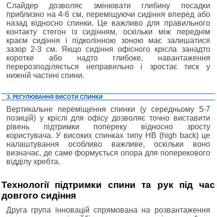
Слайдер дозволяє змінювати глибину посадки
приблизно на 4-6 см, переміщуючи сидіння вперед або
назад відносно спинки. Це важливо для правильного
контакту стегон із сидінням, оскільки між переднім
краєм сидіння і підколінною зоною має залишатися
зазор 2-3 см. Якщо сидіння офісного крісла занадто
коротке або надто глибоке, навантаження
перерозподіляється неправильно і зростає тиск у
нижній частині спини.
3. РЕГУЛЮВАННЯ ВИСОТИ СПИНКИ
Вертикальне переміщення спинки (у середньому 5-7
позицій) у кріслі для офісу дозволяє точно виставити
рівень підтримки попереку відносно зросту
користувача. У високих спинках типу HB (high back) це
налаштування особливо важливе, оскільки воно
визначає, де саме формується опора для поперекового
відділу хребта.
Технології підтримки спини та рук під час
довгого сидіння
Друга група інновацій спрямована на розвантаження