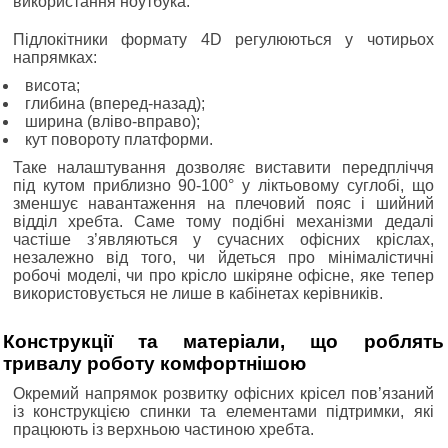
використання ноутбука.
Підлокітники формату 4D регулюються у чотирьох
напрямках:
висота;
глибина (вперед-назад);
ширина (вліво-вправо);
кут повороту платформи.
Таке налаштування дозволяє виставити передпліччя
під кутом приблизно 90-100° у ліктьовому суглобі, що
зменшує навантаження на плечовий пояс і шийний
відділ хребта. Саме тому подібні механізми дедалі
частіше з’являються у сучасних офісних кріслах,
незалежно від того, чи йдеться про мінімалістичні
робочі моделі, чи про крісло шкіряне офісне, яке тепер
використовується не лише в кабінетах керівників.
Конструкції та матеріали, що роблять
тривалу роботу комфортнішою
Окремий напрямок розвитку офісних крісел пов’язаний
із конструкцією спинки та елементами підтримки, які
працюють із верхньою частиною хребта.