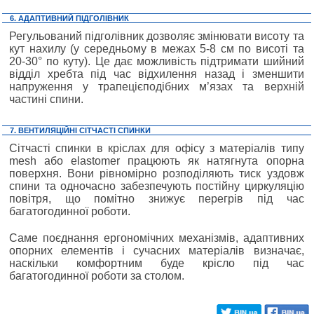
6. АДАПТИВНИЙ ПІДГОЛІВНИК
Регульований підголівник дозволяє змінювати висоту та
кут нахилу (у середньому в межах 5-8 см по висоті та
20-30° по куту). Це дає можливість підтримати шийний
відділ хребта під час відхилення назад і зменшити
напруження у трапецієподібних м’язах та верхній
частині спини.
7. ВЕНТИЛЯЦІЙНІ СІТЧАСТІ СПИНКИ
Сітчасті спинки в кріслах для офісу з матеріалів типу
mesh або elastomer працюють як натягнута опорна
поверхня. Вони рівномірно розподіляють тиск уздовж
спини та одночасно забезпечують постійну циркуляцію
повітря, що помітно знижує перегрів під час
багатогодинної роботи.
Саме поєднання ергономічних механізмів, адаптивних
опорних елементів і сучасних матеріалів визначає,
наскільки комфортним буде крісло під час
багатогодинної роботи за столом.