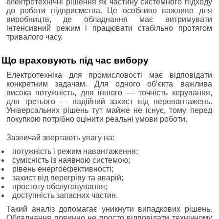
електротехнічні рішення як частину системного підходу
до роботи підприємства. Це особливо важливо для
виробництв, де обладнання має витримувати
інтенсивний режим і працювати стабільно протягом
тривалого часу.
Що враховують під час вибору
Електротехніка для промисловості має відповідати
конкретним задачам. Для одного об’єкта важлива
висока потужність, для іншого — точність керування,
для третього — надійний захист від перевантажень.
Універсальних рішень тут майже не існує, тому перед
покупкою потрібно оцінити реальні умови роботи.
Зазвичай звертають увагу на:
потужність і режим навантаження;
сумісність із наявною системою;
рівень енергоефективності;
захист від перегріву та аварій;
простоту обслуговування;
доступність запасних частин.
Такий аналіз допомагає уникнути випадкових рішень.
Обладнання повинно не просто відповідати технічному