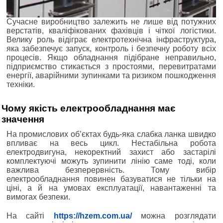
Сучасне виробництво залежить не лише від потужних
верстатів, кваліфікованих фахівців і чіткої логістики.
Велику роль відіграє електротехнічна інфраструктура,
яка забезпечує запуск, контроль і безпечну роботу всіх
процесів. Якщо обладнання підібране неправильно,
підприємство стикається з простоями, перевитратами
енергії, аварійними зупинками та ризиком пошкодження
техніки.
Чому якість електрообладнання має
значення
На промислових об’єктах будь-яка слабка ланка швидко
впливає на весь цикл. Нестабільна робота
електродвигуна, некоректний захист або застарілі
комплектуючі можуть зупинити лінію саме тоді, коли
важлива безперервність. Тому вибір
електрообладнання повинен базуватися не тільки на
ціні, а й на умовах експлуатації, навантаженні та
вимогах безпеки.
На сайті
https://hzem.com.ua/
можна розглядати