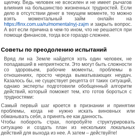
щелчку. Ведь человек не всесилен и не имеет рычагов
влияния на большинство жизненных трудностей. Если
дело в отсутствии денег в текущем моменте, то можно
взять моментальный займ онлайн на
https://finx.com.ua/ru/momentalnyj-zajm
и закрыть вопрос.
А вот если причина в чем-то ином, что не решается при
помощи финансов, тогда все гораздо сложнее.
Советы по преодолению испытаний
Вряд ли на Земле найдется хоть один человек, не
попадавший в неприятности. Это могут быть сложности
со здоровьем, рабочие моменты, проблемы в
отношениях, просто череда выматывающих неудач.
Казалось бы, не существует рецепта от таких ситуаций,
однако эксперты подготовили обобщенный алгоритм
действий, который поможет тем, кто готов бороться с
трудностями:
Самый первый шаг кроется в признании и принятии
проблемы, когда не нужно искать виновных или
обманывать себя, а принять ее как данность.
Чтобы побороть страх, попробуйте структурировать
ситуацию и создать план из нескольких локальных
действий для выхода из нее. А затем – действуйте!