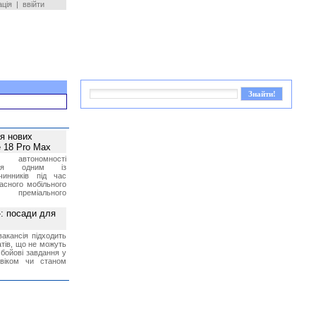
ація
|
ввійти
ея нових
 18 Pro Max
 автономності
ться одним із
чинників під час
асного мобільного
 преміального
»: посади для
акансія підходить
тів, що не можуть
бойові завдання у
 віком чи станом