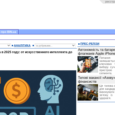
реєстр
 про BIN.ua
ПРЕС-РЕЛІЗИ
АНАЛІТИКА
Автономність та батар
в 2025 году: от искусственного интеллекта до
флагманів Apple iPhone
Питання
залишає
ключових 
вибору суч
пристрою
сегмента.
Тилові вакансії «Азову
фінансистів
Ця тилова в
для кандида
виконувати 
звʼязку із
здоровʼя.