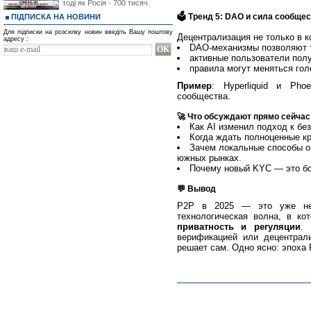
тоді як Росія - 700 тисяч.
🗳 Тренд 5: DAO и сила сообще
ПІДПИСКА НА НОВИНИ
Для підписки на розсилку новин введіть Вашу поштову
Децентрализация не только в к
адресу :
DAO-механизмы позволяют т
активные пользователи пол
правила могут меняться го
Пример
: Hyperliquid и Ph
сообщества.
🚀 Что обсуждают прямо сейчас
Как AI изменил подход к бе
Когда ждать полноценные к
Зачем локальные способы о
южных рынках.
Почему новый KYC — это бо
💬 Вывод
P2P в 2025 — это уже не 
технологическая волна, в ко
приватность и регуляции
. 
верификацией или децентра
решает сам. Одно ясно: эпоха 