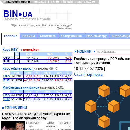
Фінансові новини
|
08.08.26
|
17:15
|
RSS
|
мапа сайту
"Щастя – не отримують. Щастя залежить від дій"
Далай Лама
Головна
Новини
Аналітика
Котирування
Веб-майстру
Інформація
Курс НБУ
на
понеділок
НОВИНИ
за
курс
uah
%
USD
1
44,7579
0,0047
0,01
Глобальные тренды P2P-обмена 
EUR
1
51,6148
0,0569
0,11
токенизации активов
10:13 22.07.2025
|
Курс обміну валют
на
вчора
, 09:48
куп.
uah
%
прод.
uah
%
Статті партнерів
USD
44,4784
0,01
0,01
44,9448
0,01
0,02
EUR
51,2752
0,03
0,06
51,9080
0,01
0,01
Міжбанківський ринок
на
вчора
, 17:01
куп.
uah
%
прод.
uah
%
USD
44,7500
0,05
0,11
44,7800
0,04
0,09
EUR
51,7399
0,13
0,25
51,7612
0,12
0,23
ТОП-НОВИНИ
Постачання ракет для Patriot Україні не
буде: Трамп зробив заяву
Президент США Дональд
Трамп заявив, що
Сполученим Штатам самим