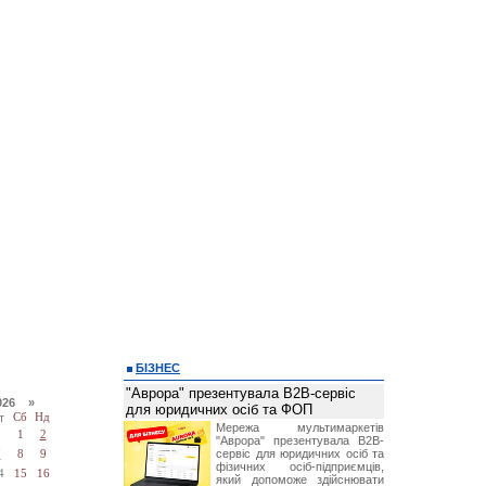
БІЗНЕС
"Аврора" презентувала B2B-сервіс
026 »
для юридичних осіб та ФОП
т
Сб
Нд
Мережа мультимаркетів
1
2
"Аврора" презентувала B2B-
сервіс для юридичних осіб та
7
8
9
фізичних осіб-підприємців,
4
15
16
який допоможе здійснювати