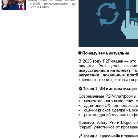
потрібні перехоплювачі до
систем Patriot.
🌐 Почему тема актуальна
В 2025 году P2P-обмен — это 
людьми. Это целая экосис
искусственный интеллект
,
то
регуляции
,
локальные плат
ключевые тренды, которые опр
🤖 Тренд 1: ИИ и автоматизация
Современные P2P-платформы и
моментального выявления м
адаптации UX под пользова
оценки рисков сделки на ос
рекомендаций лучших оффер
Пример
: Aifory Pro и Bitget
“серых” участников от провере
🔗 Тренд 2: Кросс-чейн и токен