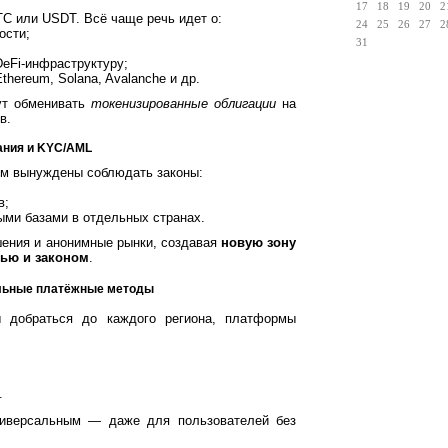
17
18
19
20
2
TC или USDT. Всё чаще речь идет о:
24
25
26
27
2
ости;
31
DeFi-инфраструктуру;
hereum, Solana, Avalanche и др.
ут обменивать
токенизированные облигации
на
в.
вания и KYC/AML
м вынуждены соблюдать законы:
в;
ыми базами в отдельных странах.
шения и анонимные рынки, создавая
новую зону
ью и законом
.
кальные платёжные методы
 добраться до каждого региона, платформы
.
иверсальным — даже для пользователей без