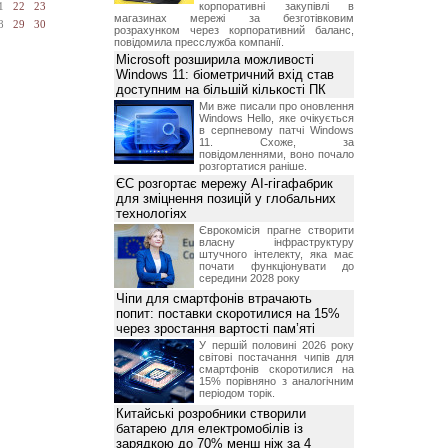
корпоративні закупівлі в
1
22
23
магазинах мережі за безготівковим
8
29
30
розрахунком через корпоративний баланс,
повідомила пресслужба компанії.
Microsoft розширила можливості
Windows 11: біометричний вхід став
доступним на більшій кількості ПК
Ми вже писали про оновлення
Windows Hello, яке очікується
в серпневому патчі Windows
11. Схоже, за
повідомленнями, воно почало
розгортатися раніше.
ЄС розгортає мережу AI-гігафабрик
для зміцнення позицій у глобальних
технологіях
Єврокомісія прагне створити
власну інфраструктуру
штучного інтелекту, яка має
почати функціонувати до
середини 2028 року
Чіпи для смартфонів втрачають
попит: поставки скоротилися на 15%
через зростання вартості пам’яті
У першій половині 2026 року
світові постачання чипів для
смартфонів скоротилися на
15% порівняно з аналогічним
періодом торік.
Китайські розробники створили
батарею для електромобілів із
зарядкою до 70% менш ніж за 4