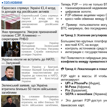
ТОП-НОВИНИ
Теперь P2P — это не только B
Євросоюз спрямує Україні €1,4 млрд
токенизированной недвижим
із доходів від російських активів
цифровом золоте;
P2P-обмене акциями через 
Європейський Союз спрямує
Україні 1,4 млрд євро за
кросс-чейн обменах между Et
рахунок доходів від
заморожених російських
📌 Пример: пользователи мог
активів.
BTC напрямую, без посреднико
Указ президента: Умєров призначений
головою СЗР, Клименко —
📜 Тренд 3: Усиление регулиро
секретарем РНБО
Большинство крупных платфор
Президент України
жесткий KYC на входе;
Володимир Зеленський
контроль источников средст
призначив Pустема Умєрова
головою Служби зовнішньої
интеграции с государственн
розвідки України.
Но! Появляются гибридные ре
Україна ніколи не вступить до НАТО,
конфликта между приватност
— Залужний
Посол України у Британії,
💳 Тренд 4: Локализация и ло
генерал Валерій Залужний не
вважає перспективним рух
України до членства в НАТО,
P2P идёт в массы. И чтобы
визначений в Конституції
интегрируют:
України.
UPI и PhonePe
(Индия),
Зеленський заявив, що Україна
M-Pesa
(Африка),
втратила близько 50 тисяч військових
Pix
(Бразилия),
загиблими
SEPA
и
монобанк
(Украина)
За словами Володимира
Зеленського, Україна
⚡ Это делает P2P-доступ ун
втратила на війні близько 50
банковских карт.
тисяч військових загиблими,