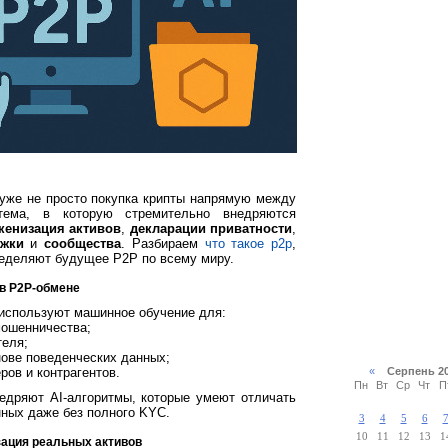
уже не просто покупка крипты напрямую между
тема, в которую стремительно внедряются
кенизация активов
,
декларации приватности
,
ёжки
и
сообщества
. Разбираем
что такое p2p
,
еделяют будущее P2P по всему миру.
 в P2P-обмене
спользуют машинное обучение для:
ошенничества;
теля;
нове поведенческих данных;
ов и контрагентов.
«
Серпень 2
Пн
Вт
Ср
Чт
П
 внедряют AI-алгоритмы, которые умеют отличать
нных даже без полного KYC.
3
4
5
6
10
11
12
13
1
изация реальных активов