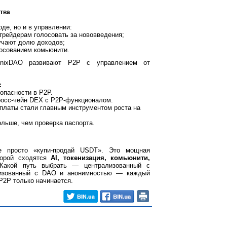
ства
оде, но и в управлении:
рейдерам голосовать за нововведения;
учают долю доходов;
лосованием комьюнити.
oenixDAO развивают P2P с управлением от
:
зопасности в P2P.
росс-чейн DEX с P2P-функционалом.
платы стали главным инструментом роста на
льше, чем проверка паспорта.
просто «купи-продай USDT». Это мощная
торой сходятся
AI, токенизация, комьюнити,
Какой путь выбрать — централизованный с
лизованный с DAO и анонимностью — каждый
P2P только начинается.