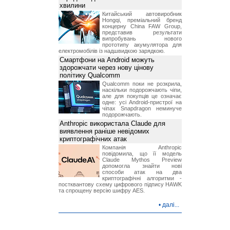
хвилини
Китайський автовиробник
Hongqi, преміальний бренд
концерну China FAW Group,
представив результати
випробувань нового
прототипу акумулятора для
електромобілів із надшвидкою зарядкою.
Смартфони на Android можуть
здорожчати через нову цінову
політику Qualcomm
Qualcomm поки не розкрила,
наскільки подорожчають чіпи,
але для покупців це означає
одне: усі Android-пристрої на
чіпах Snapdragon неминуче
подорожчають.
Anthropic використала Claude для
виявлення раніше невідомих
криптографічних атак
Компанія Anthropic
повідомила, що її модель
Claude Mythos Preview
допомогла знайти нові
способи атак на два
криптографічні алгоритми -
постквантову схему цифрового підпису HAWK
та спрощену версію шифру AES.
•
далі...