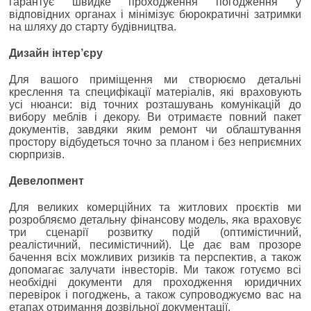
гарантує швидке проходження погодження у
відповідних органах і мінімізує бюрократичні затримки
на шляху до старту будівництва.
Дизайн інтер’єру
Для вашого приміщення ми створюємо детальні
креслення та специфікації матеріалів, які враховують
усі нюанси: від точних розташувань комунікацій до
вибору меблів і декору. Ви отримаєте повний пакет
документів, завдяки яким ремонт чи облаштування
простору відбудеться точно за планом і без неприємних
сюрпризів.
Девелопмент
Для великих комерційних та житлових проєктів ми
розробляємо детальну фінансову модель, яка враховує
три сценарії розвитку подій (оптимістичний,
реалістичний, песимістичний). Це дає вам прозоре
бачення всіх можливих ризиків та перспектив, а також
допомагає залучати інвесторів. Ми також готуємо всі
необхідні документи для проходження юридичних
перевірок і погоджень, а також супроводжуємо вас на
етапах отримання дозвільної документації.