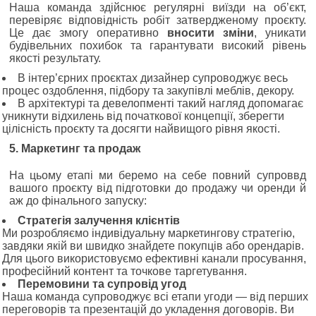
Наша команда здійснює регулярні виїзди на об’єкт,
перевіряє відповідність робіт затвердженому проєкту.
Це дає змогу оперативно
вносити зміни
, уникати
будівельних похибок та гарантувати високий рівень
якості результату.
В інтер’єрних проєктах дизайнер супроводжує весь
процес оздоблення, підбору та закупівлі меблів, декору.
В архітектурі та девелопменті такий нагляд допомагає
уникнути відхилень від початкової концепції, зберегти
цілісність проєкту та досягти найвищого рівня якості.
5. Маркетинг та продаж
На цьому етапі ми беремо на себе повний супроввд
вашого проєкту від підготовки до продажу чи оренди й
аж до фінального запуску:
Стратегія залучення клієнтів
Ми розробляємо індивідуальну маркетингову стратегію,
завдяки якій ви швидко знайдете покупців або орендарів.
Для цього використовуємо ефективні канали просування,
професійний контент та точкове таргетування.
Перемовини та супровід угод
Наша команда супроводжує всі етапи угоди — від перших
переговорів та презентацій до укладення договорів. Ви