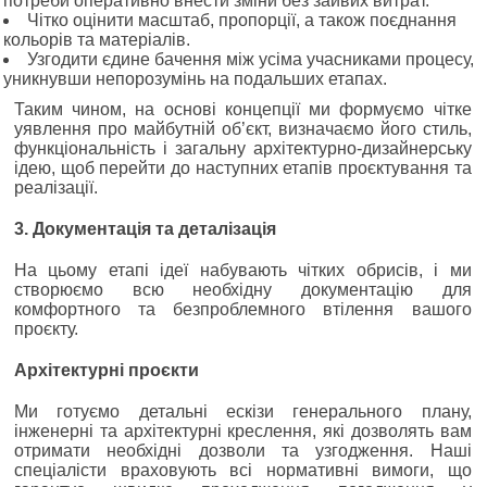
потреби оперативно внести зміни без зайвих витрат.
Чітко оцінити масштаб, пропорції, а також поєднання
кольорів та матеріалів.
Узгодити єдине бачення між усіма учасниками процесу,
уникнувши непорозумінь на подальших етапах.
Таким чином, на основі концепції ми формуємо чітке
уявлення про майбутній об’єкт, визначаємо його стиль,
функціональність і загальну архітектурно-дизайнерську
ідею, щоб перейти до наступних етапів проєктування та
реалізації.
3. Документація та деталізація
На цьому етапі ідеї набувають чітких обрисів, і ми
створюємо всю необхідну документацію для
комфортного та безпроблемного втілення вашого
проєкту.
Архітектурні проєкти
Ми готуємо детальні ескізи генерального плану,
інженерні та архітектурні креслення, які дозволять вам
отримати необхідні дозволи та узгодження. Наші
спеціалісти враховують всі нормативні вимоги, що