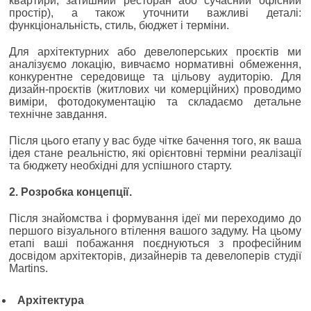
квартири, затишний ресторан або сучасний офісний
простір), а також уточнити важливі деталі:
функціональність, стиль, бюджет і терміни.
Для архітектурних або девелоперських проєктів ми
аналізуємо локацію, вивчаємо нормативні обмеження,
конкурентне середовище та цільову аудиторію. Для
дизайн-проєктів (житлових чи комерційних) проводимо
виміри, фотодокументацію та складаємо детальне
технічне завдання.
Після цього етапу у вас буде чітке бачення того, як ваша
ідея стане реальністю, які орієнтовні терміни реалізації
та бюджету необхідні для успішного старту.
2. Розробка концепції.
Після знайомства і формування ідеї ми переходимо до
першого візуального втілення вашого задуму. На цьому
етапі ваші побажання поєднуються з професійним
досвідом архітекторів, дизайнерів та девелоперів студії
Martins.
Архітектура