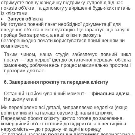
отримуєте повну юридичну підтримку, супровід під час
показів об’єкта, та допомогу у вирішенні будь-яких питань
із клієнтами.
Запуск об’єкта
Ми готуємо повний пакет необхідної документації для
введення об'єкта в експлуатацію. Це гарантує, що запуск
пройде без затримок, а ваші клієнти зможуть
безперешкодно почати користуватися приміщенням чи
комплексом.
Таким чином, наша студія забезпечує повний цикл
послуг — від першої ідеї до остаточної передачі об'єкта
замовнику, роблячи весь процес максимально простим і
прозорим для вас.
6. Завершення проєкту та передача клієнту
Останній і найочікуваніший момент —
фінальна здача
.
На цьому етапі:
Ми перевіряємо всі деталі, виправляємо недоліки (якщо
вони виникли) та налаштовуємо фінальні штрихи.
Передаємо проєкт клієнту: житло готове до заселення,
комерційний об’єкт готовий до відкриття, а інвестиційна
нерухомість — до продажу чи здачі в оренду.
За потреби надаємо
подальшу підтримку
: допомагаємо з