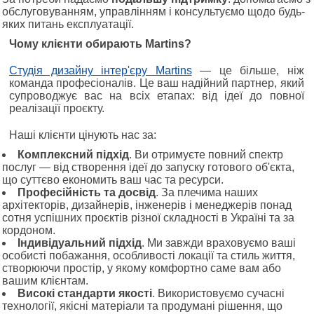
обслуговуванням, управлінням і консультуємо щодо будь-
яких питань експлуатації.
Чому клієнти обирають Martins?
Студія дизайну інтер'єру Martins
— це більше, ніж
команда професіоналів. Це ваш надійний партнер, який
супроводжує вас на всіх етапах: від ідеї до повної
реалізації проєкту.
Наші клієнти цінують нас за:
Комплексний підхід
. Ви отримуєте повний спектр
послуг — від створення ідеї до запуску готового об'єкта,
що суттєво економить ваш час та ресурси.
Професійність та досвід
. За плечима наших
архітекторів, дизайнерів, інженерів і менеджерів понад
сотня успішних проєктів різної складності в Україні та за
кордоном.
Індивідуальний підхід
. Ми завжди враховуємо ваші
особисті побажання, особливості локації та стиль життя,
створюючи простір, у якому комфортно саме вам або
вашим клієнтам.
Високі стандарти якості
. Використовуємо сучасні
технології, якісні матеріали та продумані рішення, що