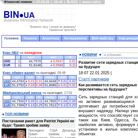
Фінансові новини
|
07.08.26
|
19:44
|
RSS
|
мапа сайту
"Згаяного часу і конем не доженеш"
Українське прислів'я
Головна
Новини
Аналітика
Котирування
Веб-майстру
Інформація
Курс НБУ
на
понеділок
НОВИНИ
за
курс
uah
%
USD
1
44,7579
0,0047
0,01
Развитие сети зарядных станци
EUR
1
51,6148
0,0569
0,11
на будущее
18:07 22.01.2025
|
Курс обміну валют
на
сьогодні
, 09:48
куп.
uah
%
прод.
uah
%
Статті партнерів
USD
44,4784
0,01
0,01
44,9448
0,01
0,02
Как развивается сеть зарядных
EUR
51,2752
0,03
0,06
51,9080
0,01
0,01
перспективы на будущее?
Міжбанківський ринок
на
сьогодні
, 17:01
Сеть зарядных станций для эл
куп.
uah
%
прод.
uah
%
но активно развивающемся 
USD
44,7500
0,05
0,11
44,7800
0,04
0,09
EUR
51,7399
0,13
0,25
51,7612
0,12
0,23
дотягивает до потребностей
внушают надежду. Налицо увел
ТОП-НОВИНИ
мощности, что способствует с
таких как Киев, Одесса, Ль
Постачання ракет для Patriot Україні не
наиболее активно, формируя
буде: Трамп зробив заяву
установки в жилых комплекс
Президент США Дональд
объектах.
Трамп заявив, що
Сполученим Штатам самим