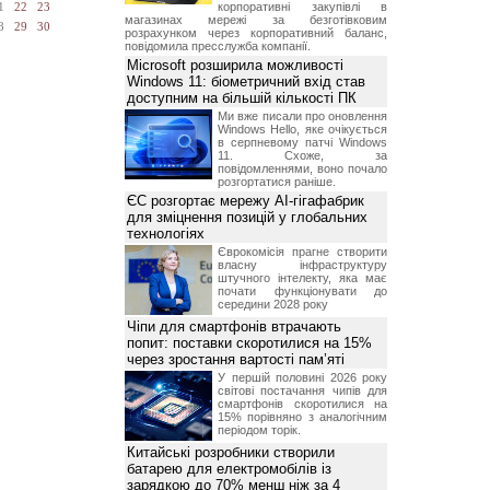
корпоративні закупівлі в
1
22
23
магазинах мережі за безготівковим
8
29
30
розрахунком через корпоративний баланс,
повідомила пресслужба компанії.
Microsoft розширила можливості
Windows 11: біометричний вхід став
доступним на більшій кількості ПК
Ми вже писали про оновлення
Windows Hello, яке очікується
в серпневому патчі Windows
11. Схоже, за
повідомленнями, воно почало
розгортатися раніше.
ЄС розгортає мережу AI-гігафабрик
для зміцнення позицій у глобальних
технологіях
Єврокомісія прагне створити
власну інфраструктуру
штучного інтелекту, яка має
почати функціонувати до
середини 2028 року
Чіпи для смартфонів втрачають
попит: поставки скоротилися на 15%
через зростання вартості пам’яті
У першій половині 2026 року
світові постачання чипів для
смартфонів скоротилися на
15% порівняно з аналогічним
періодом торік.
Китайські розробники створили
батарею для електромобілів із
зарядкою до 70% менш ніж за 4