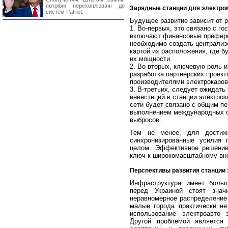
потрібні перехоплювачі до
Зарядные станции для электром
систем Patriot.
Будущее развитие зависит от 
Во-первых, это связано с г
включают финансовые преферен
необходимо создать централиз
картой их расположения, где б
их мощности.
Во-вторых, ключевую роль и
разработка партнерских проек
производителями электрокаров
В-третьих, следует ожидать
инвестиций в станции электроз
сети будет связано с общим пе
выполнением международных о
выбросов.
Тем не менее, для достиже
синхронизированные усилия 
целом. Эффективное решени
ключ к широкомасштабному вн
Перспективы развития станции 
Инфраструктура имеет больш
перед Украиной стоят зна
неравномерное распределение 
малые города практически не
использование электроавто 
Другой проблемой является 