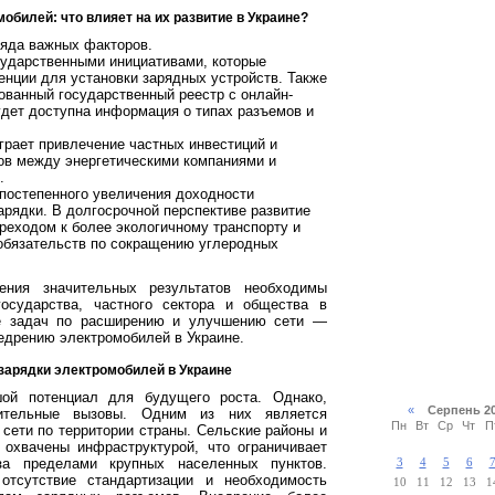
обилей: что влияет на их развитие в Украине?
ряда важных факторов.
осударственными инициативами, которые
ции для установки зарядных устройств. Также
ованный государственный реестр с онлайн-
удет доступна информация о типах разъемов и
грает привлечение частных инвестиций и
тов между энергетическими компаниями и
.
 постепенного увеличения доходности
арядки. В долгосрочной перспективе развитие
реходом к более экологичному транспорту и
бязательств по сокращению углеродных
ния значительных результатов необходимы
государства, частного сектора и общества в
е задач по расширению и улучшению сети —
едрению электромобилей в Украине.
зарядки электромобилей в Украине
ой потенциал для будущего роста. Однако,
«
Серпень 2
чительные вызовы. Одним из них является
Пн
Вт
Ср
Чт
П
сети по территории страны. Сельские районы и
 охвачены инфраструктурой, что ограничивает
за пределами крупных населенных пунктов.
3
4
5
6
отсутствие стандартизации и необходимость
10
11
12
13
1