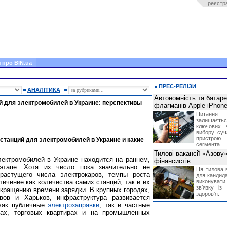
реєстр
 про BIN.ua
ПРЕС-РЕЛІЗИ
АНАЛІТИКА
Автономність та батар
й для электромобилей в Украине: перспективы
флагманів Apple iPhone
Питання
залишає
ключових 
вибору суч
пристрою
 станций для электромобилей в Украине и какие
сегмента.
Тилові вакансії «Азову
ектромобилей в Украине находится на раннем,
фінансистів
этапе. Хотя их число пока значительно не
Ця тилова в
 растущего числа электрокаров, темпы роста
для кандида
ичение как количества самих станций, так и их
виконувати 
звʼязку із
окращению времени зарядки. В крупных городах,
здоровʼя.
вов и Харьков, инфраструктура развивается
 как публичные
электрозаправки
, так и частные
ах, торговых квартирах и на промышленных