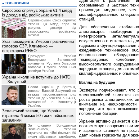
адаптации к различным ти
ТОП-НОВИНИ
современных и быстрых техн
происходит медленнее, чем
Євросоюз спрямує Україні €1,4 млрд
квалифицированных специал
із доходів від російських активів
станций.
Європейський Союз спрямує
Україні 1,4 млрд євро за
Для обеспечения стабильн
рахунок доходів від
электрокаров необходимо 
заморожених російських
активів.
интегрировать интеллекту
искусственного интеллекта дл
Указ президента: Умєров призначений
надежного функционирования с
головою СЗР, Клименко —
ежедневное техническое обс
секретарем РНБО
использование оборудова
Президент України
температурных колебани
Володимир Зеленський
призначив Pустема Умєрова
высоковольтного оборудовани
головою Служби зовнішньої
зарядные станции для автомоб
розвідки України.
квалифицированных и опытных
Україна ніколи не вступить до НАТО,
— Залужний
Взгляд на будущее
Посол України у Британії,
Эксперты подчеркивают, что 
генерал Валерій Залужний не
вважає перспективним рух
электромобилей является ос
України до членства в НАТО,
роста рынка электрических а
визначений в Конституції
внимание на необходимости 
України.
зарядки, что дает возможнос
Зеленський заявив, що Україна
пополнения батарей.
втратила близько 50 тисяч військових
загиблими
Украина активно движется к в
За словами Володимира
соответствует современным ми
Зеленського, Україна
и зарядных станций не прост
втратила на війні близько 50
дает новые горизонты для эко
тисяч військових загиблими,