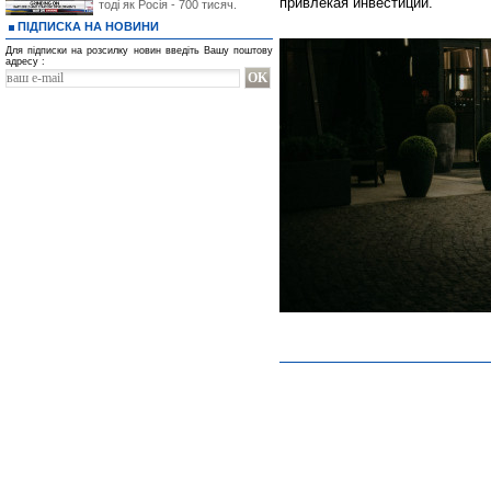
привлекая инвестиции.
тоді як Росія - 700 тисяч.
ПІДПИСКА НА НОВИНИ
Для підписки на розсилку новин введіть Вашу поштову
адресу :