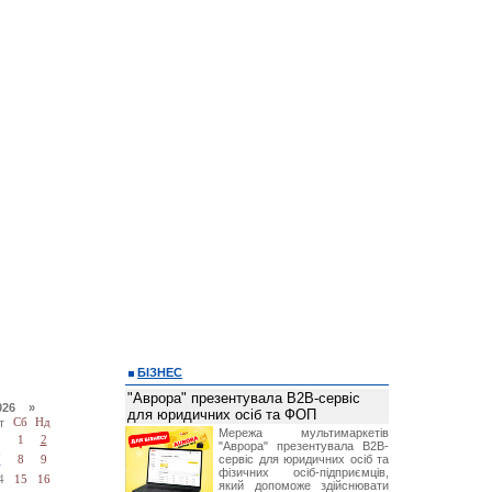
БІЗНЕС
"Аврора" презентувала B2B-сервіс
026 »
для юридичних осіб та ФОП
т
Сб
Нд
Мережа мультимаркетів
1
2
"Аврора" презентувала B2B-
сервіс для юридичних осіб та
7
8
9
фізичних осіб-підприємців,
4
15
16
який допоможе здійснювати