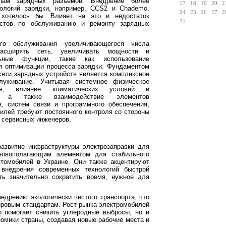
пам зарядных разъемов. Внедрение более
17
18
19
20
2
ологий зарядки, например, CCS2 и Chademo,
24
25
26
27
2
 хотелось бы. Влияет на это и недостаток
31
истов по обслуживанию и ремонту зарядных
ого обслуживания увеличивающегося числа
расширять сеть, увеличивать мощности и
альные функции, такие как использование
я оптимизации процесса зарядки. Фундаментом
ети зарядных устройств является комплексное
луживание. Учитывая системное физическое
ния, влияние климатических условий и
й, а также взаимодействие элементов
я, систем связи и программного обеспечения,
илей требуют постоянного контроля со стороны
 сервисных инженеров.
развитие инфраструктуры электрозаправки для
новополагающим элементом для стабильного
втомобилей в Украине. Они также акцентируют
внедрения современных технологий быстрой
ть значительно сократить время, нужное для
недрению экологически чистого транспорта, что
ровым стандартам. Рост рынка электромобилей
о помогает снизить углеродные выбросы, но и
номики страны, создавая новые рабочие места и