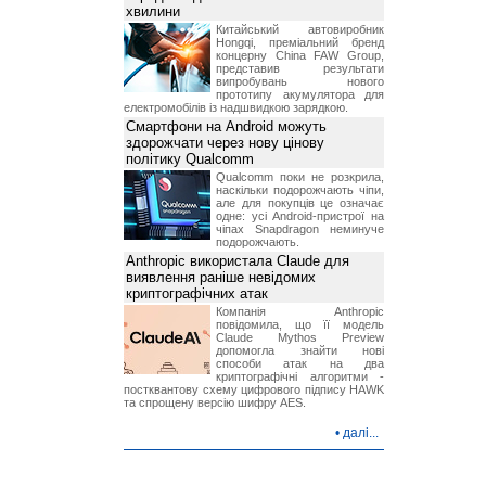
хвилини
Китайський автовиробник
Hongqi, преміальний бренд
концерну China FAW Group,
представив результати
випробувань нового
прототипу акумулятора для
електромобілів із надшвидкою зарядкою.
Смартфони на Android можуть
здорожчати через нову цінову
політику Qualcomm
Qualcomm поки не розкрила,
наскільки подорожчають чіпи,
але для покупців це означає
одне: усі Android-пристрої на
чіпах Snapdragon неминуче
подорожчають.
Anthropic використала Claude для
виявлення раніше невідомих
криптографічних атак
Компанія Anthropic
повідомила, що її модель
Claude Mythos Preview
допомогла знайти нові
способи атак на два
криптографічні алгоритми -
постквантову схему цифрового підпису HAWK
та спрощену версію шифру AES.
•
далі...