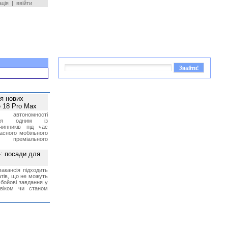
ація
|
ввійти
ея нових
 18 Pro Max
 автономності
ться одним із
чинників під час
асного мобільного
 преміального
»: посади для
акансія підходить
тів, що не можуть
бойові завдання у
 віком чи станом