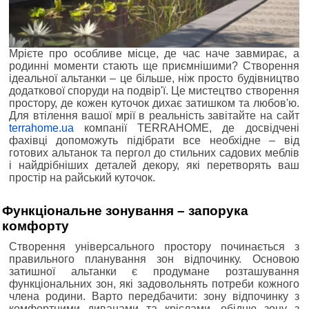
Мрієте про особливе місце, де час наче завмирає, а
родинні моменти стають ще приємнішими? Створення
ідеальної альтанки – це більше, ніж просто будівництво
додаткової споруди на подвір'ї. Це мистецтво створення
простору, де кожен куточок дихає затишком та любов'ю.
Для втілення вашої мрії в реальність завітайте на сайт
terrahome.ua
компанії TERRAHOME, де досвідчені
фахівці допоможуть підібрати все необхідне – від
готових альтанок та пергол до стильних садових меблів
і найдрібніших деталей декору, які перетворять ваш
простір на райський куточок.
Функціональне зонування – запорука
комфорту
Створення універсального простору починається з
правильного планування зон відпочинку. Основою
затишної альтанки є продумане розташування
функціональних зон, які задовольнять потреби кожного
члена родини. Варто передбачити: зону відпочинку з
комфортними диванами та кріслами, обідню зону з