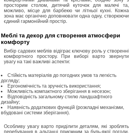
просторим столом, дитячий куточок для малечі та,
можливо, місце для барбекю чи літньої кухні. Кожна
зона має органічно доповнювати одна одну, створюючи
єдиний гармонійний простір.
Меблі та декор для створення атмосфери
комфорту
Вибір садових меблів відіграє ключову роль у створенні
комфортного простору. При виборі варто звернути
увагу на такі важливі аспекти:
Стійкість матеріалів до погодних умов та легкість
догляду;
Ергономічність та зручність використання;
Можливість компактного зберігання в несезон;
Відповідність загальному стилю ландшафтного
дизайну;
Наявність додаткових функцій (розкладні механізми,
вбудовані системи зберігання).
Особливу увагу варто приділити деталям, які зроблять
перебування в альтанці приємним за будь-якої погоди.