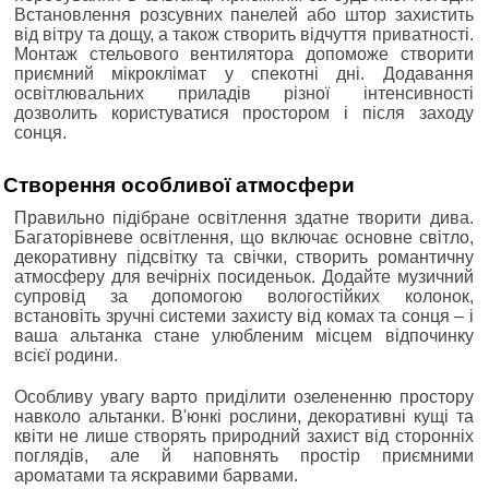
Встановлення розсувних панелей або штор захистить
від вітру та дощу, а також створить відчуття приватності.
Монтаж стельового вентилятора допоможе створити
приємний мікроклімат у спекотні дні. Додавання
освітлювальних приладів різної інтенсивності
дозволить користуватися простором і після заходу
сонця.
Створення особливої атмосфери
Правильно підібране освітлення здатне творити дива.
Багаторівневе освітлення, що включає основне світло,
декоративну підсвітку та свічки, створить романтичну
атмосферу для вечірніх посиденьок. Додайте музичний
супровід за допомогою вологостійких колонок,
встановіть зручні системи захисту від комах та сонця – і
ваша альтанка стане улюбленим місцем відпочинку
всієї родини.
Особливу увагу варто приділити озелененню простору
навколо альтанки. В'юнкі рослини, декоративні кущі та
квіти не лише створять природний захист від сторонніх
поглядів, але й наповнять простір приємними
ароматами та яскравими барвами.