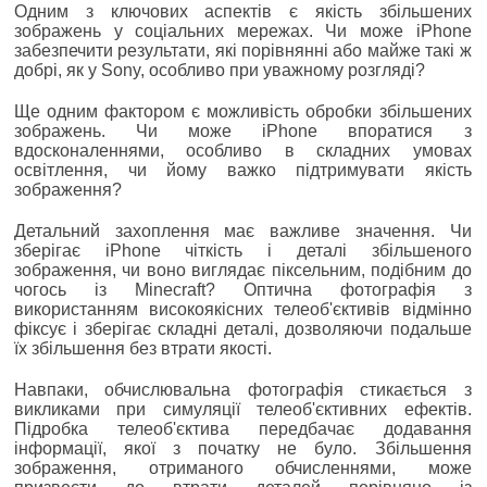
Одним з ключових аспектів є якість збільшених
зображень у соціальних мережах. Чи може iPhone
забезпечити результати, які порівнянні або майже такі ж
добрі, як у Sony, особливо при уважному розгляді?
Ще одним фактором є можливість обробки збільшених
зображень. Чи може iPhone впоратися з
вдосконаленнями, особливо в складних умовах
освітлення, чи йому важко підтримувати якість
зображення?
Детальний захоплення має важливе значення. Чи
зберігає iPhone чіткість і деталі збільшеного
зображення, чи воно виглядає піксельним, подібним до
чогось із Minecraft? Оптична фотографія з
використанням високоякісних телеоб'єктивів відмінно
фіксує і зберігає складні деталі, дозволяючи подальше
їх збільшення без втрати якості.
Навпаки, обчислювальна фотографія стикається з
викликами при симуляції телеоб'єктивних ефектів.
Підробка телеоб'єктива передбачає додавання
інформації, якої з початку не було. Збільшення
зображення, отриманого обчисленнями, може