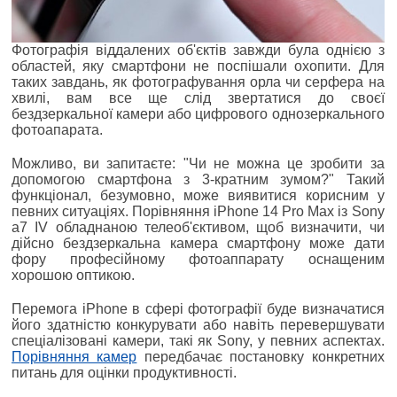
Фотографія віддалених об'єктів завжди була однією з
областей, яку смартфони не поспішали охопити. Для
таких завдань, як фотографування орла чи серфера на
хвилі, вам все ще слід звертатися до своєї
бездзеркальної камери або цифрового однозеркального
фотоапарата.
Можливо, ви запитаєте: "Чи не можна це зробити за
допомогою смартфона з 3-кратним зумом?" Такий
функціонал, безумовно, може виявитися корисним у
певних ситуаціях. Порівняння iPhone 14 Pro Max із Sony
a7 IV обладнаною телеоб'єктивом, щоб визначити, чи
дійсно бездзеркальна камера смартфону може дати
фору професійному фотоаппарату оснащеним
хорошою оптикою.
Перемога iPhone в сфері фотографії буде визначатися
його здатністю конкурувати або навіть перевершувати
спеціалізовані камери, такі як Sony, у певних аспектах.
Порівняння камер
передбачає постановку конкретних
питань для оцінки продуктивності.