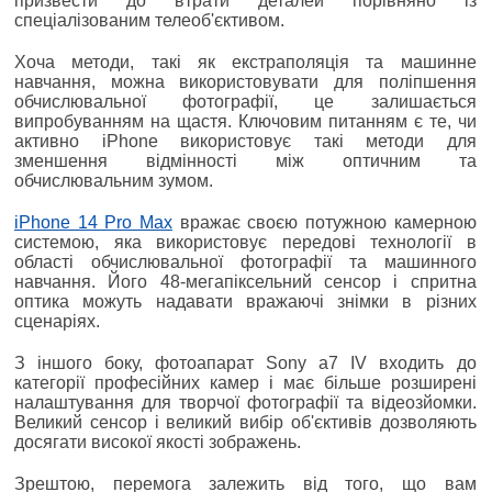
призвести до втрати деталей порівняно із
спеціалізованим телеоб'єктивом.
Хоча методи, такі як екстраполяція та машинне
навчання, можна використовувати для поліпшення
обчислювальної фотографії, це залишається
випробуванням на щастя. Ключовим питанням є те, чи
активно iPhone використовує такі методи для
зменшення відмінності між оптичним та
обчислювальним зумом.
iPhone 14 Pro Max
вражає своєю потужною камерною
системою, яка використовує передові технології в
області обчислювальної фотографії та машинного
навчання. Його 48-мегапіксельний сенсор і спритна
оптика можуть надавати вражаючі знімки в різних
сценаріях.
З іншого боку, фотоапарат Sony a7 IV входить до
категорії професійних камер і має більше розширені
налаштування для творчої фотографії та відеозйомки.
Великий сенсор і великий вибір об'єктивів дозволяють
досягати високої якості зображень.
Зрештою, перемога залежить від того, що вам