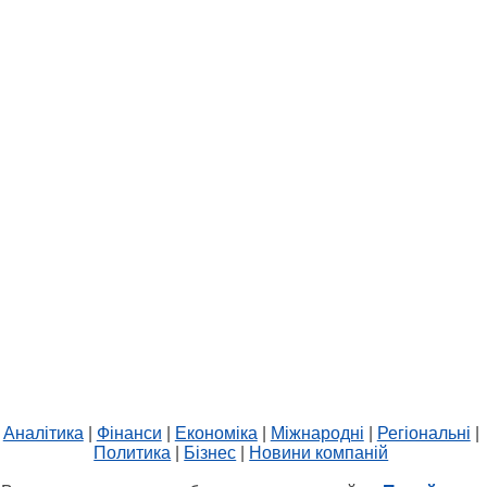
Аналітика
|
Фінанси
|
Економіка
|
Міжнародні
|
Регіональні
|
Политика
|
Бізнес
|
Новини компаній