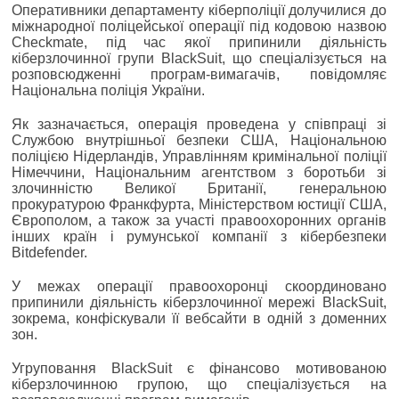
Оперативники департаменту кіберполіції долучилися до
міжнародної поліцейської операції під кодовою назвою
Checkmate, під час якої припинили діяльність
кіберзлочинної групи BlackSuit, що спеціалізується на
розповсюдженні програм-вимагачів, повідомляє
Національна поліція України.
Як зазначається, операція проведена у співпраці зі
Службою внутрішньої безпеки США, Національною
поліцією Нідерландів, Управлінням кримінальної поліції
Німеччини, Національним агентством з боротьби зі
злочинністю Великої Британії, генеральною
прокуратурою Франкфурта, Міністерством юстиції США,
Європолом, а також за участі правоохоронних органів
інших країн і румунської компанії з кібербезпеки
Bitdefender.
У межах операції правоохоронці скоординовано
припинили діяльність кіберзлочинної мережі BlackSuit,
зокрема, конфіскували її вебсайти в одній з доменних
зон.
Угруповання BlackSuit є фінансово мотивованою
кіберзлочинною групою, що спеціалізується на