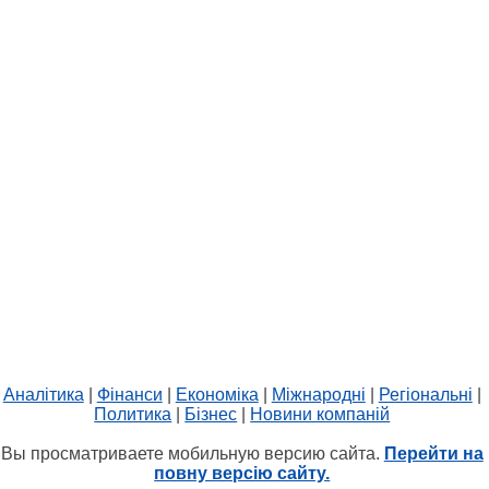
Аналітика
|
Фінанси
|
Економіка
|
Міжнародні
|
Регіональні
|
Политика
|
Бізнес
|
Новини компаній
Вы просматриваете мобильную версию сайта.
Перейти на
повну версію сайту.