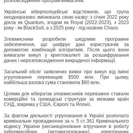
розповсюдженні програм-вимагачів.
Українські кіберполіцейські відстежили, що група
неодноразово змінювала свою назву: з січня 2022 року
діяла як Quantum, згодом як Royal (2022-2023), з 2023
року - як BlackSuit, а з 2025 року - під назвою Chaos.
Зловмисники розробили шкідливе програмне
забезпечення, що шифрує дані користувачів за
допомогою комбінацій алгоритмів. Після цього вони
вимагали викуп у криптовалюті за розшифрування
даних і нерозповсюдження викраденої інформації.
Загальний обсяг заявлених вимог про викуп від імені
угруповання перевищив $500 млн. При цьому,
найбільша разова сума становила $60 млн.
Цілями для кібератак зловмисників переважно ставали
комерційні та громадські структури за межами країн
СНД, зокрема у США, Європі та Японії.
За фактом діяльності угруповання в Україні розпочато
кримінальне провадження за ч. 5 ст. 361 Кримінального
кодексу України (несанкціоноване втручання в роботу
інформаційних (автоматизованих), електронних