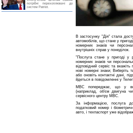
потрібні перехоплювачі до
систем Patriot.
В застосунку "Дія" стала дост
автомобілів, що стане у пригод
номерних знаків чи персона
внутрішніх справ у понеділок.
"Послуга стане у пригоді у 
номерних знаків чи персональ
відповідний сервіс та вкажіть
нові номерні знаки; Виберіть 
або оновіть контактні дані, пі
йдеться в повідомленні у Телег
МВС попереджає, що у вип
(наприклад, об'єм двигуна чи
сервісного центру МВС.
За інформацією, послуга д
податковий номер і біометрич
авто, і техпаспорт уже відобра