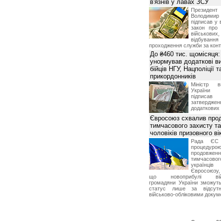
в'язнів у лавах ЗСУ
Презид
Володим
підписав у 
закон про
військових,
відбуванн
проходження служби за конт
До ₴460 тис. щомісяця:
унормував додаткові в
бійців НГУ, Нацполіції т
прикордонників
Міністр в
України І
підписа
затвердженн
додаткових
Євросоюз схвалив про
тимчасового захисту т
чоловіків призовного ві
Рада ЄС
процедур
продовж
тимчасово
українц
Євросоюзу, 
що новоприбулі військ
громадяни України зможут
статус лише за відсут
військово-обліковими докум