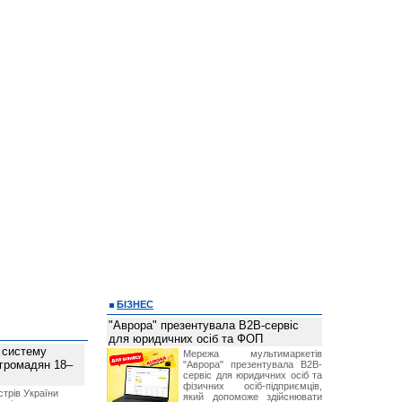
БІЗНЕС
"Аврора" презентувала B2B-сервіс
для юридичних осіб та ФОП
 систему
Мережа мультимаркетів
 громадян 18–
"Аврора" презентувала B2B-
сервіс для юридичних осіб та
фізичних осіб-підприємців,
стрів України
який допоможе здійснювати