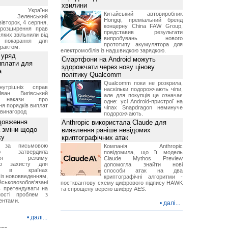
хвилини
ент України
Китайський автовиробник
ир Зеленський
Hongqi, преміальний бренд
вівторок, 4 серпня,
концерну China FAW Group,
 розширення прав
представив результати
 яких звільнили від
випробувань нового
я покарання для
прототипу акумулятора для
рактом.
електромобілів із надшвидкою зарядкою.
 уряд
Смартфони на Android можуть
иплати для
здорожчати через нову цінову
а
політику Qualcomm
Qualcomm поки не розкрила,
нутрішніх справ
наскільки подорожчають чіпи,
ван Вигівський
але для покупців це означає
в накази про
одне: усі Android-пристрої на
я порядків виплат
чіпах Snapdragon неминуче
 винагород
подорожчають.
довження
Anthropic використала Claude для
а зміни щодо
виявлення раніше невідомих
ку
криптографічних атак
 за письмовою
Компанія Anthropic
ою затвердила
повідомила, що її модель
ення режиму
Claude Mythos Preview
го захисту для
допомогла знайти нові
ів в країнах
способи атак на два
із нововведенням,
криптографічні алгоритми -
овозобов'язані
постквантову схему цифрового підпису HAWK
ь претендувати на
та спрощену версію шифру AES.
ності проблем з
ентами.
•
далі...
•
далі...