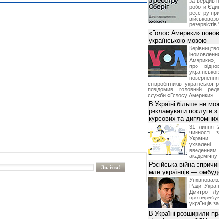
затвердив н
роботи Єди
реєстру при
військовозо
резервістів 
«Голос Америки» поно
українською мовою
Керівництв
іномовл
Америки», 
про відно
українс
поверне
співробітників української 
повідомив головний реда
служби «Голосу Америки»
В Україні більше не мо
рекламувати послуги з
курсових та дипломних
31 липня 
чинності 
України 
ухвалені
введенням 
академічну 
Російська війна спричи
млн українців — омбу
Уповноваж
Ради Украї
Дмитро Лу
про перебув
українців з
В Україні розширили пр