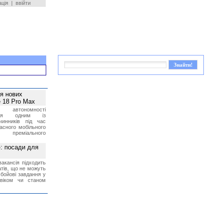
ація
|
ввійти
ея нових
 18 Pro Max
 автономності
ться одним із
чинників під час
асного мобільного
 преміального
»: посади для
акансія підходить
тів, що не можуть
бойові завдання у
 віком чи станом