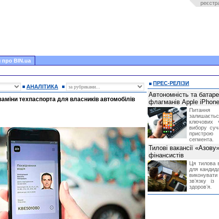
реєстр
 про BIN.ua
ПРЕС-РЕЛІЗИ
АНАЛІТИКА
Автономність та батар
 заміни техпаспорта для власників автомобілів
флагманів Apple iPhone
Питання
залишає
ключових 
вибору суч
пристрою
сегмента.
Тилові вакансії «Азову
фінансистів
Ця тилова в
для кандида
виконувати 
звʼязку із
здоровʼя.