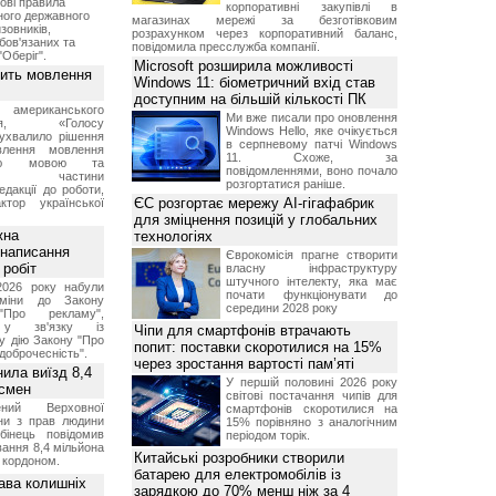
ові правила
корпоративні закупівлі в
ного державного
магазинах мережі за безготівковим
зовників,
розрахунком через корпоративний баланс,
бов'язаних та
повідомила пресслужба компанії.
"Оберіг".
Microsoft розширила можливості
вить мовлення
Windows 11: біометричний вхід став
доступним на більшій кількості ПК
о американського
Ми вже писали про оновлення
ення, «Голосу
Windows Hello, яке очікується
ухвалило рішення
в серпневому патчі Windows
влення мовлення
11. Схоже, за
ькою мовою та
повідомленнями, воно почало
ння частини
розгортатися раніше.
редакції до роботи,
ЄС розгортає мережу AI-гігафабрик
ктор української
для зміцнення позицій у глобальних
жна
технологіях
 написання
Єврокомісія прагне створити
 робіт
власну інфраструктуру
штучного інтелекту, яка має
2026 року набули
почати функціонувати до
зміни до Закону
середини 2028 року
"Про рекламу",
 у зв'язку із
Чіпи для смартфонів втрачають
у дію Закону "Про
попит: поставки скоротилися на 15%
доброчесність".
через зростання вартості пам’яті
нила виїзд 8,4
У першій половині 2026 року
дсмен
світові постачання чипів для
ений Верховної
смартфонів скоротилися на
ни з прав людини
15% порівняно з аналогічним
бінець повідомив
періодом торік.
ання 8,4 мільйона
Китайські розробники створили
а кордоном.
батарею для електромобілів із
ава колишніх
зарядкою до 70% менш ніж за 4