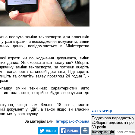
упна послуга заміни техпаспорта для власників
і у разі втрати чи пошкодження документа, зміни
льних даних, повідомляється в Міністерства
разі втрати чи пошкодження документа, зміни
них даних. Як скористатися послугою? Оберіть
 причину заміни техпаспорта, за потреби оберіть
тип техпаспорта та спосіб доставки; Підтвердіть
дпишіть та оплатіть заяву протягом 24 годин ", -
рамі.
адку зміни технічних характеристик авто
 тип пального), потрібно буде звернутися до
оступна, якщо вам більше 18 років, маєте
ний документ у "Дії", а також якщо ви власник
У РУБРИЦІ
жається у застосунку.
Податкова передасть у
За матеріалами:
Інтерфакс-Україна
«Оберіг» відомості про
60 років
Кабінет Міні