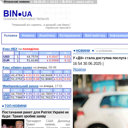
Фінансові новини
|
08.08.26
|
10:13
|
RSS
|
мапа сайту
"Немазаний віз скрипить, а мазаний сам біжить"
Українське прислів'я
Головна
Новини
Аналітика
Котирування
Веб-майстру
Інформація
Курс НБУ
на
понеділок
НОВИНИ
за
курс
uah
%
USD
1
44,7579
0,0047
0,01
У «Дії» стала доступна послуга
EUR
1
51,6148
0,0569
0,11
16:54 30.06.2025
|
Курс обміну валют
на
вчора
, 09:48
Україна
куп.
uah
%
прод.
uah
%
USD
44,4784
0,01
0,01
44,9448
0,01
0,02
EUR
51,2752
0,03
0,06
51,9080
0,01
0,01
Міжбанківський ринок
на
вчора
, 17:01
куп.
uah
%
прод.
uah
%
USD
44,7500
0,05
0,11
44,7800
0,04
0,09
EUR
51,7399
0,13
0,25
51,7612
0,12
0,23
ТОП-НОВИНИ
Постачання ракет для Patriot Україні не
буде: Трамп зробив заяву
Президент США Дональд
Трамп заявив, що
Сполученим Штатам самим