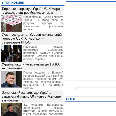
ТОП-НОВИНИ
Євросоюз спрямує Україні €1,4 млрд
із доходів від російських активів
Європейський Союз спрямує
Україні 1,4 млрд євро за
рахунок доходів від
заморожених російських
активів.
Указ президента: Умєров призначений
головою СЗР, Клименко —
секретарем РНБО
Президент України
Володимир Зеленський
призначив Pустема Умєрова
головою Служби зовнішньої
розвідки України.
Україна ніколи не вступить до НАТО,
— Залужний
Посол України у Британії,
генерал Валерій Залужний не
вважає перспективним рух
України до членства в НАТО,
визначений в Конституції
України.
Зеленський заявив, що Україна
втратила близько 50 тисяч військових
ТЕГИ
загиблими
За словами Володимира
Зеленського, Україна
втратила на війні близько 50
тисяч військових загиблими,