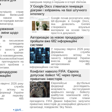
иплати для
завершив період із першим в історії збитком.
а
У Google Docs з’явилася генерація
діаграм і зображень на базі штучного
нутрішніх справ
інтелекту
ван Вигівський
в накази про
Google почав розгортати нову
я порядків виплат
ШІ-функцію в Google Docs,
 винагород
яка дозволить Gemini
створювати візуальні
довження
матеріали на основі тексту
а зміни щодо
просто в документі.
ку
Авторизацію за новою процедурою
 за письмовою
пройшли вже 682 інформаційні
ою затвердила
системи
ення режиму
У першому півріччі 2026 року
го захисту для
Державна служба
ів в країнах
спеціального зв'язку та
із нововведенням,
захисту інформації України
овозобов'язані
внесла до переліку
ь претендувати на
авторизованих 485
ності проблем з
інформаційних систем.
ентами.
Конфлікт навколо FIFA: Європа
 процедурою
допускає бойкот ЧС через прихід
маційні
приватних інвесторів
Європейські футбольні
івріччі 2026 року
федерації розглядають
вна служба
можливість застосування
ого зв'язку та
крайнього заходу - бойкоту
формації України
майбутніх чемпіонатів світу.
до переліку
Причиною стали плани
зованих 485
президента FIFA Джанні Інфантіно залучити
приватних інвесторів до комерційної діяльності
організації, повідомляє Sky News.
•
далі...