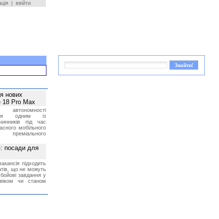
ація
|
ввійти
ея нових
 18 Pro Max
 автономності
ться одним із
чинників під час
асного мобільного
 преміального
»: посади для
акансія підходить
тів, що не можуть
бойові завдання у
 віком чи станом