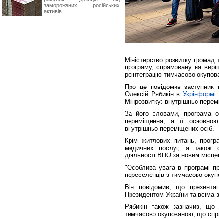
заморожених російських
активів.
Міністерство розвитку громад 
програму, спрямовану на вирі
реінтеграцію тимчасово окупова
Про це повідомив заступник м
Олексій Рябикін в
Укрінформі
Мінрозвитку: внутрішньо перемі
За його словами, програма о
переміщення, а її основно
внутрішньо переміщених осіб.
Крім житлових питань, програ
медичних послуг, а також с
діяльності ВПО за новим місце
"Особлива увага в програмі п
переселенців з тимчасово окупо
Він повідомив, що презентац
Президентом України та всіма
Рябикін також зазначив, що
тимчасово окупованою, що спр