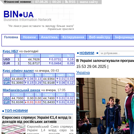
Фінансові новини
|
07.08.26
|
00:24
|
RSS
|
мапа сайту
"Не лінися рано вставати та змолоду більше знати"
Українське прислів'я
Головна
Новини
Аналітика
Котирування
Веб-майстру
Інформація
Курс НБУ
на
сьогодні
НОВИНИ
за
курс
uah
%
USD
1
44,7626
0,0731
0,16
В Україні започаткували програ
EUR
1
51,6717
0,0464
0,09
15:53 29.04.2025
|
Курс обміну валют
на
вчора
, 09:43
Україна
куп.
uah
%
прод.
uah
%
USD
44,4840
0,06
0,13
44,9364
0,01
0,03
EUR
51,3060
0,15
0,29
51,9148
0,06
0,12
Міжбанківський ринок
на
вчора
, 17:05
куп.
uah
%
прод.
uah
%
USD
44,7000
0,00
0,00
44,7400
0,01
0,02
EUR
51,6106
0,01
0,02
51,6433
0,01
0,02
ТОП-НОВИНИ
Євросоюз спрямує Україні €1,4 млрд із
доходів від російських активів
Європейський Союз спрямує
Україні 1,4 млрд євро за
рахунок доходів від