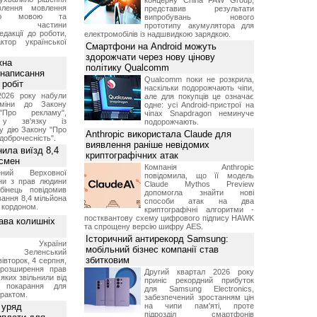
концерну China FAW Group,
влення мовлення
представив результати
ькою мовою та
випробувань нового
ння частини
прототипу акумулятора для
редакції до роботи,
електромобілів із надшвидкою зарядкою.
ктор української
Смартфони на Android можуть
здорожчати через нову цінову
жна
політику Qualcomm
 написання
Qualcomm поки не розкрила,
 робіт
наскільки подорожчають чіпи,
2026 року набули
але для покупців це означає
зміни до Закону
одне: усі Android-пристрої на
"Про рекламу",
чіпах Snapdragon неминуче
 у зв'язку із
подорожчають.
у дію Закону "Про
Anthropic використала Claude для
доброчесність".
виявлення раніше невідомих
нила виїзд 8,4
криптографічних атак
дсмен
Компанія Anthropic
ений Верховної
повідомила, що її модель
ни з прав людини
Claude Mythos Preview
бінець повідомив
допомогла знайти нові
ання 8,4 мільйона
способи атак на два
а кордоном.
криптографічні алгоритми -
постквантову схему цифрового підпису HAWK
ава колишніх
та спрощену версію шифру AES.
Історичний антирекорд Samsung:
ент України
мобільний бізнес компанії став
ир Зеленський
збитковим
вівторок, 4 серпня,
 розширення прав
Другий квартал 2026 року
 яких звільнили від
приніс рекордний прибуток
я покарання для
для Samsung Electronics,
рактом.
забезпечений зростанням цін
 уряд
на чипи пам'яті, проте
підрозділ смартфонів