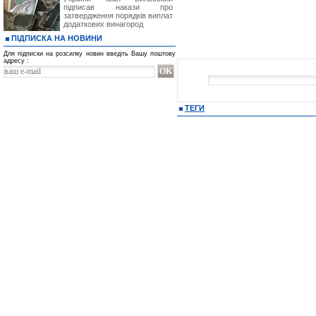
підписав накази про
затвердження порядків виплат
додаткових винагород
ПІДПИСКА НА НОВИНИ
Для підписки на розсилку новин введіть Вашу поштову
адресу :
ТЕГИ