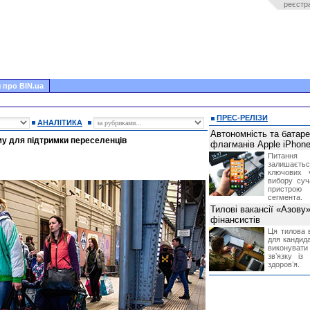
реєстр
 про BIN.ua
ПРЕС-РЕЛІЗИ
АНАЛІТИКА
Автономність та батар
му для підтримки переселенців
флагманів Apple iPhone
Питання
залишає
ключових 
вибору суч
пристрою
сегмента.
Тилові вакансії «Азову
фінансистів
Ця тилова в
для кандида
виконувати 
звʼязку із
здоровʼя.