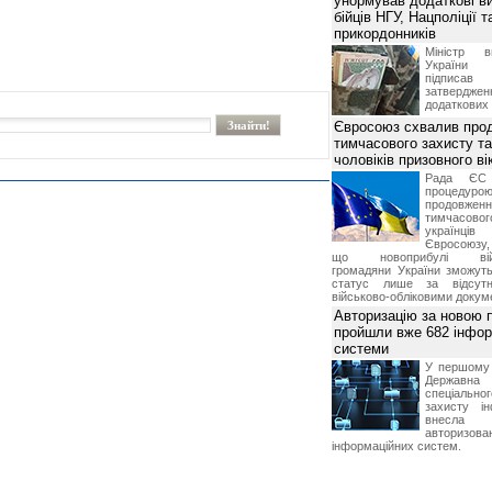
унормував додаткові в
бійців НГУ, Нацполіції т
прикордонників
Міністр в
України І
підписа
затвердженн
додаткових
Євросоюз схвалив про
тимчасового захисту т
чоловіків призовного ві
Рада ЄС
процедур
продовж
тимчасово
українц
Євросоюзу, 
що новоприбулі військ
громадяни України зможут
статус лише за відсут
військово-обліковими докум
Авторизацію за новою
пройшли вже 682 інфор
системи
У першому п
Держа
спеціальн
захисту ін
внесла 
автори
інформаційних систем.