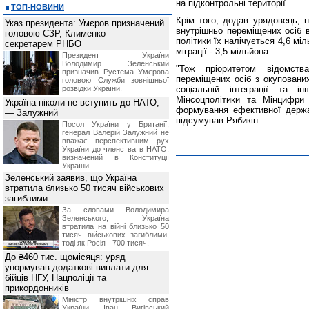
на підконтрольні території.
ТОП-НОВИНИ
Крім того, додав урядовець, н
Указ президента: Умєров призначений
внутрішньо переміщених осіб в
головою СЗР, Клименко —
політики їх налічується 4,6 міл
секретарем РНБО
міграції - 3,5 мільйона.
Президент України
Володимир Зеленський
"Тож пріоритетом відомств
призначив Pустема Умєрова
переміщених осіб з окупованих
головою Служби зовнішньої
розвідки України.
соціальній інтеграції та 
Мінсоцполітики та Мінцифр
Україна ніколи не вступить до НАТО,
формування ефективної держав
— Залужний
підсумував Рябикін.
Посол України у Британії,
генерал Валерій Залужний не
вважає перспективним рух
України до членства в НАТО,
визначений в Конституції
України.
Зеленський заявив, що Україна
втратила близько 50 тисяч військових
загиблими
За словами Володимира
Зеленського, Україна
втратила на війні близько 50
тисяч військових загиблими,
тоді як Росія - 700 тисяч.
До ₴460 тис. щомісяця: уряд
унормував додаткові виплати для
бійців НГУ, Нацполіції та
прикордонників
Міністр внутрішніх справ
України Іван Вигівський