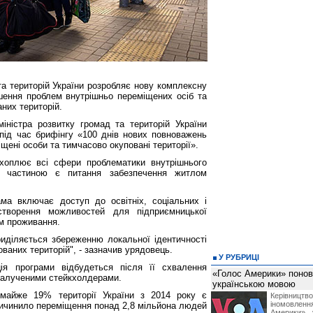
та територій України розробляє нову комплексну
шення проблем внутрішньо переміщених осіб та
них територій.
іністра розвитку громад та територій України
під час брифінгу «100 днів нових повноважень
щені особи та тимчасово окуповані території».
хоплює всі сфери проблематики внутрішнього
ю частиною є питання забезпечення житлом
ма включає доступ до освітніх, соціальних і
творення можливостей для підприємницької
м проживання.
риділяється збереженню локальної ідентичності
ваних територій", - зазначив урядовець.
У РУБРИЦІ
ія програми відбудеться після її схвалення
«Голос Америки» поно
 залученими стейкхолдерами.
українською мовою
 майже 19% території України з 2014 року є
Керівництв
іномовл
ичинило переміщення понад 2,8 мільйона людей
Америки», 