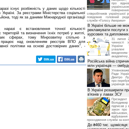
про відно
українс
аразі існує розбіжність у даних щодо кількості
поверне
 Україні. За реєстрами Міністерства соціальної
співробітників української 
ьйона, тоді як за даними Міжнародної організації
повідомив головний реда
служби «Голосу Америки»
В Україні більше не мо
а наразі є встановлення точної кількості
рекламувати послуги з
 територій та визначення їхніх потреб у житлі,
курсових та дипломних
інших сферах, тому Мінрозвитку спільно з
31 липня 
и працює над оновленням реєстрів ВПО для
чинності 
ної політики на основі достовірних даних", -
України 
ухвалені
введенням 
академічну 
Російська війна спричи
млн українців — омбу
Уповноваж
Ради Украї
Дмитро Лу
про перебув
українців з
В Україні розширили пр
в'язнів у лавах ЗСУ
Презид
Володим
підписав у 
закон про
військових,
відбуванн
проходження служби за конт
До ₴460 тис. щомісяця: