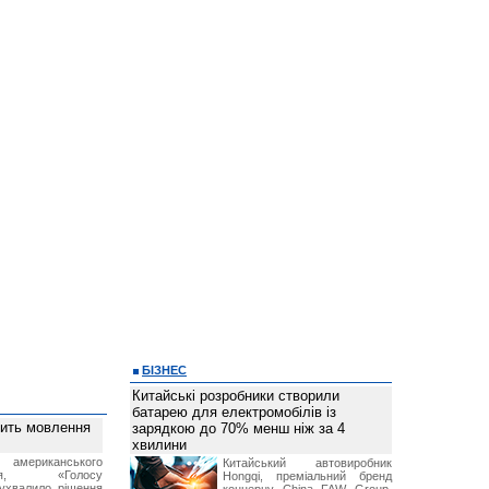
БІЗНЕС
Китайські розробники створили
батарею для електромобілів із
вить мовлення
зарядкою до 70% менш ніж за 4
хвилини
о американського
Китайський автовиробник
ення, «Голосу
Hongqi, преміальний бренд
ухвалило рішення