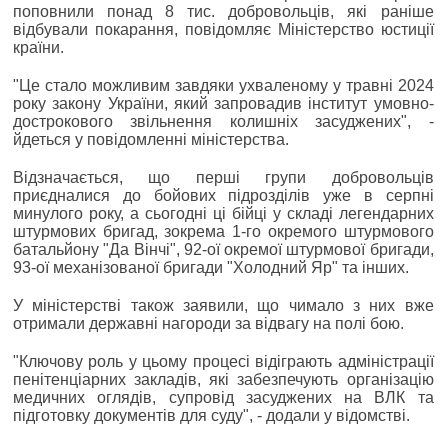
поповнили понад 8 тис. добровольців, які раніше
відбували покарання, повідомляє Міністерство юстиції
країни.
"Це стало можливим завдяки ухваленому у травні 2024
року закону України, який запровадив інститут умовно-
дострокового звільнення колишніх засуджених", -
йдеться у повідомленні міністерства.
Відзначається, що перші групи добровольців
приєдналися до бойових підрозділів уже в серпні
минулого року, а сьогодні ці бійці у складі легендарних
штурмових бригад, зокрема 1-го окремого штурмового
батальйону "Да Вінчі", 92-ої окремої штурмової бригади,
93-ої механізованої бригади "Холодний Яр" та інших.
У міністерстві також заявили, що чимало з них вже
отримали державні нагороди за відвагу на полі бою.
"Ключову роль у цьому процесі відіграють адміністрації
пенітенціарних закладів, які забезпечують організацію
медичних оглядів, супровід засуджених на ВЛК та
підготовку документів для суду", - додали у відомстві.