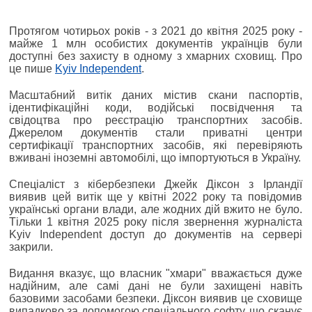
Протягом чотирьох років - з 2021 до квітня 2025 року -
майже 1 млн особистих документів українців були
доступні без захисту в одному з хмарних сховищ. Про
це пише
Kyiv Independent
.
Масштабний витік даних містив скани паспортів,
ідентифікаційні коди, водійські посвідчення та
свідоцтва про реєстрацію транспортних засобів.
Джерелом документів стали приватні центри
сертифікації транспортних засобів, які перевіряють
вживані іноземні автомобілі, що імпортуються в Україну.
Спеціаліст з кібербезпеки Джейк Діксон з Ірландії
виявив цей витік ще у квітні 2022 року та повідомив
українські органи влади, але жодних дій вжито не було.
Тільки 1 квітня 2025 року після звернення журналіста
Kyiv Independent доступ до документів на сервері
закрили.
Видання вказує, що власник "хмари" вважається дуже
надійним, але самі дані не були захищені навіть
базовими засобами безпеки. Діксон виявив це сховище
випадково за допомогою спеціального софту, що сканує