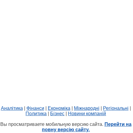
Аналітика
|
Фінанси
|
Економіка
|
Міжнародні
|
Регіональні
|
Политика
|
Бізнес
|
Новини компаній
Вы просматриваете мобильную версию сайта.
Перейти на
повну версію сайту.