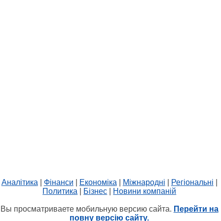
Аналітика
|
Фінанси
|
Економіка
|
Міжнародні
|
Регіональні
|
Политика
|
Бізнес
|
Новини компаній
Вы просматриваете мобильную версию сайта.
Перейти на
повну версію сайту.