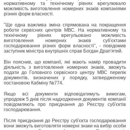
нормативному та технічному рівнях врегулювало
можливість виготовлення номерних знаків компаніями
різних форм власності.
"Ще одна важлива зміна спрямована на покращення
роботи сервісних центрів МВС. На нормативному та
технічному рівнях врегульовано можливість
виготовлення номерних знаків суб'єктами
господарювання різних форм власності", - повідомив
заступник міністра внутрішніх справ Богдан Драп'ятий.
Він пояснив, що компанії, які мають намір провадити
діяльність з виготовлення номерних знаків, зможуть
подати до Головного сервісного центру МВС перелік
документів, визначених у порядку, затвердженому
постановою Кабміну №774.
Якщо всі документи відповідатимуть вимогам,
упродовж 5 днів після надходження документів компанії
повідомляють про приєднання до Реєстру суб'єктів
господарювання.
Після приєднання до Реєстру суб'єкта господарювання
вони зможуть виготовляти номерні знаки на вибір особи