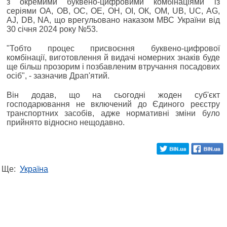
з окремими буквено-цифровими комбінаціями із
серіями ОА, ОВ, ОС, ОЕ, ОН, ОІ, ОК, ОМ, UB, UC, AG,
AJ, DB, NA, що врегульовано наказом МВС України від
30 січня 2024 року №53.
"Тобто процес присвоєння буквено-цифрової
комбінації, виготовлення й видачі номерних знаків буде
ще більш прозорим і позбавленим втручання посадових
осіб", - зазначив Драп'ятий.
Він додав, що на сьогодні жоден суб'єкт
господарювання не включений до Єдиного реєстру
транспортних засобів, адже нормативні зміни було
прийнято відносно нещодавно.
Ще:
Україна