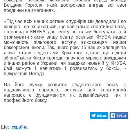
Богдана Горголя, який достроково виграв всі свої
поєдинки на змаганнях.
«Під час всіх наших останніх турнірів ми доводили і до
юніорів і до їхніх батьків, що навчально-спортивна база,
створена у КНУБА дає змогу не тільки боксувати, а й
отримувати якісну вищу освіту, оскільки КНУБА надає
можливість пільгового вступу вихованцям нашої
боксерської школи. Так, цього року 15 наших хлопців та
дівчат стали студентами. Крім того, цікаво, що лідери
збірної міста Києва сьогодні значною мірою є вихідцями
з інших регіонів України, які завдяки наявній у КНУБА
базі можуть і навчатись і розвиватись у боксі», -
підкреслив Негода.
На його думку, розвиток студентського боксу є
надважливою справою, оскільки цей спортивний
напрямок є фундаментом як олімпійського, так і
професійного боксу.
Ще:
Україна