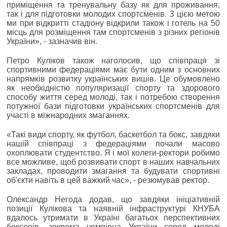
приміщення та тренувальну базу як для проживання,
так і для підготовки молодих спортсменів. З цією метою
ми при відкритті стадіону відкрили також і готель на 50
місць для розміщення там спортсменів з різних регіонів
України», - зазначив він.
Петро Куліков також наголосив, що співпраця зі
спортивними федераціями має бути одним з основних
напрямків розвитку українських вишів. Це обумовлено
як необхідністю популяризації спорту та здорового
способу життя серед молоді, так і потребою створення
потужної бази підготовки українських спортсменів для
участі в міжнародних змаганнях.
«Такі види спорту, як футбол, баскетбол та бокс, завдяки
нашій співпраці з федераціями почали масово
охоплювати студентство. Я і мої колеги-ректори робимо
все можливе, щоб розвивати спорт в наших навчальних
закладах, проводити змагання та будувати спортивні
об'єкти навіть в цей важкий час», - резюмував ректор.
Олександр Негода додав, що завдяки ініціативній
позиції Кулікова та наявній інфраструктурі КНУБА
вдалось утримати в Україні багатьох перспективних
боксерів, зокрема чемпіона України серед молоді