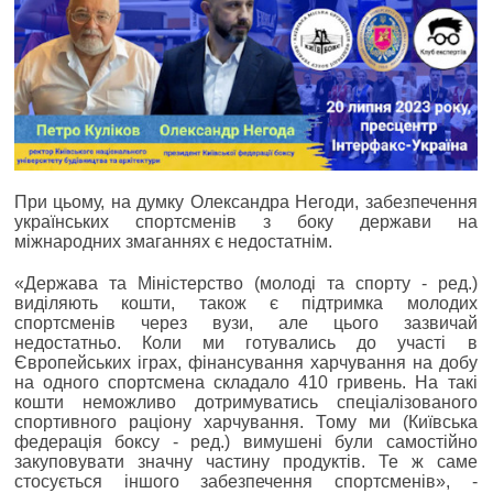
При цьому, на думку Олександра Негоди, забезпечення
українських спортсменів з боку держави на
міжнародних змаганнях є недостатнім.
«Держава та Міністерство (молоді та спорту - ред.)
виділяють кошти, також є підтримка молодих
спортсменів через вузи, але цього зазвичай
недостатньо. Коли ми готувались до участі в
Європейських іграх, фінансування харчування на добу
на одного спортсмена складало 410 гривень. На такі
кошти неможливо дотримуватись спеціалізованого
спортивного раціону харчування. Тому ми (Київська
федерація боксу - ред.) вимушені були самостійно
закуповувати значну частину продуктів. Те ж саме
стосується іншого забезпечення спортсменів», -