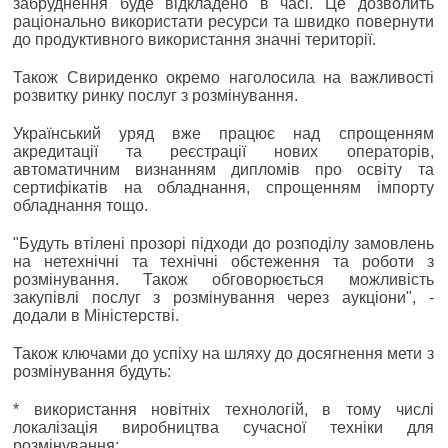
забруднення буде відкладено в часі. Це дозволить
раціонально використати ресурси та швидко повернути
до продуктивного використання значні території.
Також Свириденко окремо наголосила на важливості
розвитку ринку послуг з розмінування.
Український уряд вже працює над спрощенням
акредитації та реєстрації нових операторів,
автоматичним визнанням дипломів про освіту та
сертифікатів на обладнання, спрощенням імпорту
обладнання тощо.
"Будуть втілені прозорі підходи до розподілу замовлень
на нетехнічні та технічні обстеження та роботи з
розмінування. Також обговорюється можливість
закупівлі послуг з розмінування через аукціони", -
додали в Міністерстві.
Також ключами до успіху на шляху до досягнення мети з
розмінування будуть:
* використання новітніх технологій, в тому числі
локалізація виробництва сучасної техніки для
розмінування;