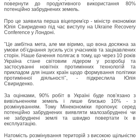
повернути до продуктивного використання 80%
потенційно забруднених земель.
Про це заявила перша віцепрем'єр - міністр економіки
Юлія Свириденко під час виступу на Ukraine Recovery
Conference у Лондоні.
"Це амбітна мета, але ми віримо, що вона досяжна за
умови об'єднання зусиль усіх учасників та зацікавлених
сторін. Наше бачення полягає в тому, що через 10 років
Україна стане світовим лідером у розробці та
застосуванні новітніх протимінних технологій та
прикладом для інших країн щодо формування політики
протимінної діяльності", - підкреслила Юлія
Свириденко.
За оцінками, 90% робіт в Україні буде пов'язано з
вивільненням земель і лише близько 10% - з
розмінуванням. Тому Мінекономіки пропонує серед
потенційно забруднених виявляти малозабруднені чи
не забруднені землі та швидко повертати їх в
експлуатацію.
Натомість розмінування територій з високою щільністю